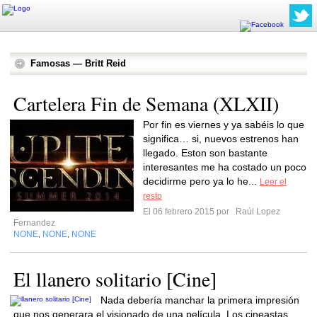
Famosas — Britt Reid
Cartelera Fin de Semana (XLXII)
Por fin es viernes y ya sabéis lo que
significa… si, nuevos estrenos han
llegado. Eston son bastante
interesantes me ha costado un poco
decidirme pero ya lo he...
Leer el
resto
El 06 febrero 2015 por
Raúl Lopez
Fernandez
NONE
NONE
NONE
,
,
El llanero solitario [Cine]
Nada debería manchar la primera impresión
que nos generara el visionado de una película. Los cineastas