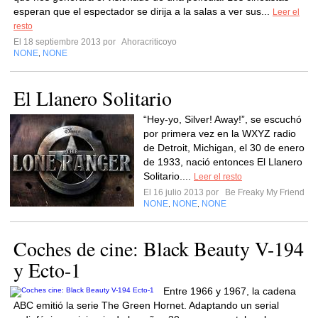
esperan que el espectador se dirija a la salas a ver sus...
Leer el
resto
El 18 septiembre 2013 por
Ahoracriticoyo
NONE
NONE
,
El Llanero Solitario
“Hey-yo, Silver! Away!”, se escuchó
por primera vez en la WXYZ radio
de Detroit, Michigan, el 30 de enero
de 1933, nació entonces El Llanero
Solitario....
Leer el resto
El 16 julio 2013 por
Be Freaky My Friend
NONE
NONE
NONE
,
,
Coches de cine: Black Beauty V-194
y Ecto-1
Entre 1966 y 1967, la cadena
ABC emitió la serie The Green Hornet. Adaptando un serial