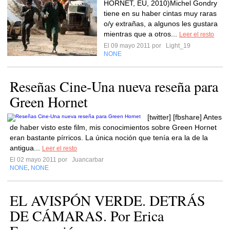
HORNET, EU, 2010)Michel Gondry
tiene en su haber cintas muy raras
o/y extrañas, a algunos les gustara
mientras que a otros...
Leer el resto
El 09 mayo 2011 por
Light_19
NONE
Reseñas Cine-Una nueva reseña para
Green Hornet
[twitter] [fbshare] Antes
de haber visto este film, mis conocimientos sobre Green Hornet
eran bastante pírricos. La única noción que tenía era la de la
antigua...
Leer el resto
El 02 mayo 2011 por
Juancarbar
NONE
NONE
,
EL AVISPÓN VERDE. DETRÁS
DE CÁMARAS. Por Erica