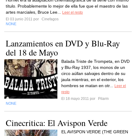
Hornet era la adaptación cinematográfica de la serie con mismo
título. Probablemente lo mejor de ella fue que el maestro de las
artes marciales, Bruce Lee...
Leer el resto
El 03 junio 2011 por
Cinefagos
NONE
Lanzamientos en DVD y Blu-Ray
del 18 de Mayo
Balada Triste de Trompeta, en DVD
y Blu-Ray 1937, los monos de un
circo aúllan salvajes dentro de su
jaula mientras, en el exterior, los
hombres se matan en otr...
Leer el
resto
El 18 mayo 2011 por
Pilarm
NONE
Cinecritica: El Avispon Verde
EL AVISPON VERDE (THE GREEN