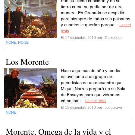
Fue su último concierto y en su
tierra como no podía ser de otra
manera. En Granada se despidió
para siempre de todos sus paisanos
y cuantos le querían porque...
Leer el
resto
El 17 diciembre 2010 por
Danielsfde
NONE
NONE
,
Los Morente
Hace algo más de año y medio
estuve junto a un grupo de
periodistas en un encuentro que
Miguel Narros preparó en su Sala
de Ensayos para que viéramos
cómo iba l...
Leer el resto
El 15 diciembre 2010 por
Juliobravo
NONE
Morente, Omega de la vida y el