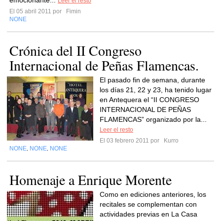
emocionante...
Leer el resto
El 05 abril 2011 por
Fimin
NONE
Crónica del II Congreso
Internacional de Peñas Flamencas.
El pasado fin de semana, durante
los días 21, 22 y 23, ha tenido lugar
en Antequera el “II CONGRESO
INTERNACIONAL DE PEÑAS
FLAMENCAS” organizado por la...
Leer el resto
El 03 febrero 2011 por
Kurro
NONE
NONE
NONE
,
,
Homenaje a Enrique Morente
Como en ediciones anteriores, los
recitales se complementan con
actividades previas en La Casa