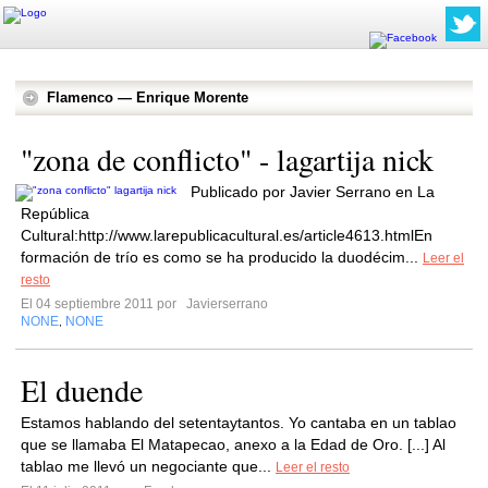
Flamenco — Enrique Morente
"zona de conflicto" - lagartija nick
Publicado por Javier Serrano en La
República
Cultural:http://www.larepublicacultural.es/article4613.htmlEn
formación de trío es como se ha producido la duodécim...
Leer el
resto
El 04 septiembre 2011 por
Javierserrano
NONE
NONE
,
El duende
Estamos hablando del setentaytantos. Yo cantaba en un tablao
que se llamaba El Matapecao, anexo a la Edad de Oro. [...] Al
tablao me llevó un negociante que...
Leer el resto