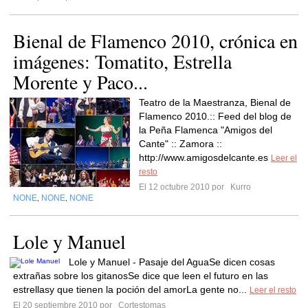
Bienal de Flamenco 2010, crónica en
imágenes: Tomatito, Estrella
Morente y Paco...
Teatro de la Maestranza, Bienal de
Flamenco 2010.:: Feed del blog de
la Peña Flamenca "Amigos del
Cante" :: Zamora ::
http://www.amigosdelcante.es
Leer el
resto
El 12 octubre 2010 por
Kurro
NONE
NONE
NONE
,
,
Lole y Manuel
Lole y Manuel - Pasaje del AguaSe dicen cosas
extrañas sobre los gitanosSe dice que leen el futuro en las
estrellasy que tienen la poción del amorLa gente no...
Leer el resto
El 20 septiembre 2010 por
Cortestomas