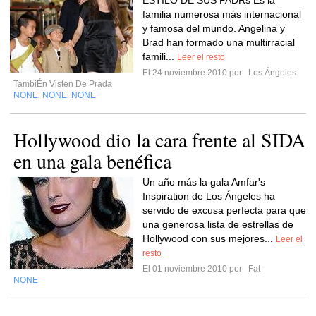
ESTILO DE SUS PADRs Es la
familia numerosa más internacional
y famosa del mundo. Angelina y
Brad han formado una multirracial
famili...
Leer el resto
El 24 noviembre 2010 por
Los Ángeles
TambiÉn Visten De Prada
NONE
NONE
NONE
,
,
Hollywood dio la cara frente al SIDA
en una gala benéfica
Un año más la gala Amfar's
Inspiration de Los Ángeles ha
servido de excusa perfecta para que
una generosa lista de estrellas de
Hollywood con sus mejores...
Leer el
resto
El 01 noviembre 2010 por
Fat
NONE