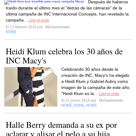
Después de haberos
traído durante el último mes el "detrás de las cámaras" de la
ultima campaña de INC Internacional Concepts, han revelado la
campaña...
Leer el resto
El 17 febrero 2015 por
Michaelsmads
NONE
Heidi Klum celebra los 30 años de
INC Macy's
Celebrando 30 años desde la
creación de INC, Macy's ha elegido
a Heidi Klum y Gabriel Aubry como
imagen de la campaña de este año.
"Heidi Klum es la...
Leer el resto
El 12 enero 2015 por
Michaelsmads
NONE
NONE
NONE
,
,
Halle Berry demanda a su ex por
aclarar y alisar el pelo a su hija