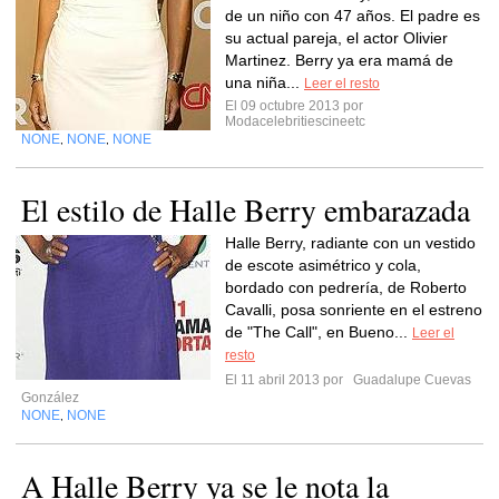
de un niño con 47 años. El padre es
su actual pareja, el actor Olivier
Martinez. Berry ya era mamá de
una niña...
Leer el resto
El 09 octubre 2013 por
Modacelebritiescineetc
NONE
NONE
NONE
,
,
El estilo de Halle Berry embarazada
Halle Berry, radiante con un vestido
de escote asimétrico y cola,
bordado con pedrería, de Roberto
Cavalli, posa sonriente en el estreno
de "The Call", en Bueno...
Leer el
resto
El 11 abril 2013 por
Guadalupe Cuevas
González
NONE
NONE
,
A Halle Berry ya se le nota la