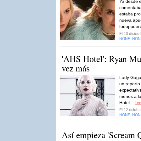
Ya desde 
comentaba
estaba pr
nueva apu
todopoder
El 10 dicie
NONE
NON
,
'AHS Hotel': Ryan Mu
vez más
Lady Gaga 
un reparto
expectativ
menos a la
Hotel...
Lee
El 12 octub
NONE
NON
,
Así empieza 'Scream Q