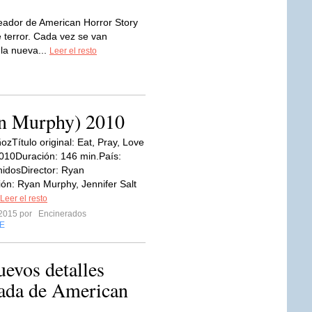
reador de American Horror Story
terror. Cada vez se van
la nueva...
Leer el resto
n Murphy) 2010
Título original: Eat, Pray, Love
010Duración: 146 min.País:
idosDirector: Ryan
n: Ryan Murphy, Jennifer Salt
Leer el resto
 2015 por
Encinerados
E
evos detalles
rada de American