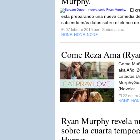
Murphy.
El c
está preparando una nueva comedia de 
sabiendo más datos sobre el elenco de 
El 07 febrero 2015 por
Seriemaniac
NONE
NONE
NONE
,
,
Come Reza Ama (Rya
Gema Muñoz
aka Año: 2
Estados Un
MurphyGuió
(Novela:...
El 22 enero
NONE
NON
,
Ryan Murphy revela nu
sobre la cuarta tempo
Horror