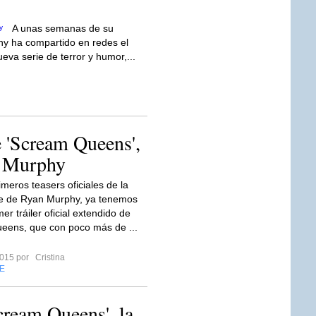
A unas semanas de su
y ha compartido en redes el
eva serie de terror y humor,...
de 'Scream Queens',
n Murphy
imeros teasers oficiales de la
ie de Ryan Murphy, ya tenemos
mer tráiler oficial extendido de
eens, que con poco más de ...
 2015 por
Cristina
E
cream Queens', la