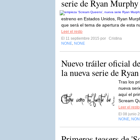
serie de Ryan Murphy
estreno en Estados Unidos, Ryan Murph
que será el tema de apertura de esta nu
Leer el resto
El 11 septiembre 2015 por
Cristina
NONE
NONE
,
Nuevo tráiler oficial 
la nueva serie de Rya
Tras los pr
nueva ser
aquí el pri
Scream Qu
Leer el resto
El 08 junio
NONE
NON
,
Primeros teasers de 'S