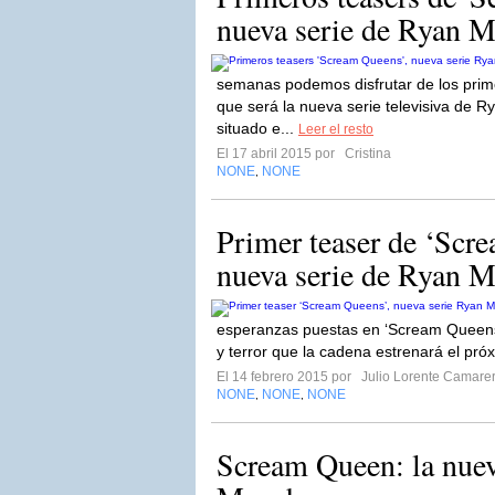
nueva serie de Ryan 
semanas podemos disfrutar de los prim
que será la nueva serie televisiva de
situado e...
Leer el resto
El 17 abril 2015 por
Cristina
NONE
NONE
,
Primer teaser de ‘Scre
nueva serie de Ryan 
esperanzas puestas en ‘Scream Queens
y terror que la cadena estrenará el pr
El 14 febrero 2015 por
Julio Lorente Camare
NONE
NONE
NONE
,
,
Scream Queen: la nuev