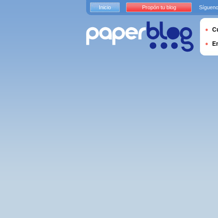
Inicio
Propón tu blog
Sígueno
Cu
E