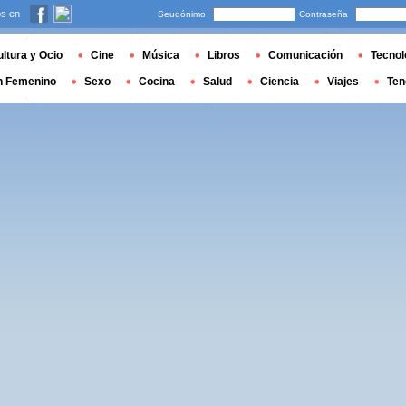
s en
Seudónimo
Contraseña
ltura y Ocio
Cine
Música
Libros
Comunicación
Tecnol
n Femenino
Sexo
Cocina
Salud
Ciencia
Viajes
Ten