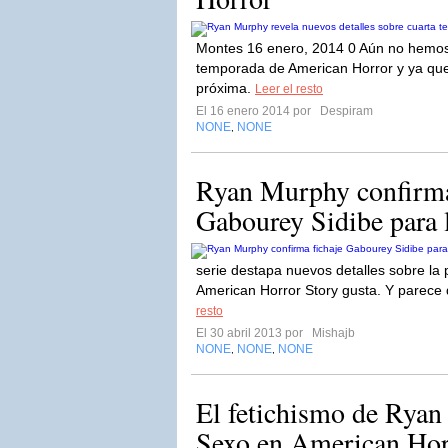
Montes 16 enero, 2014 0 Aún no hemos 
temporada de American Horror y ya que
próxima.
Leer el resto
El 16 enero 2014 por
Despiram
NONE
NONE
,
Ryan Murphy confirma 
Gabourey Sidibe para 
serie destapa nuevos detalles sobre la
American Horror Story gusta. Y parece 
resto
El 30 abril 2013 por
Mishajb
NONE
NONE
NONE
,
,
El fetichismo de Rya
Sexo en American Hor