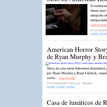
A continua
ideas que 
después de
temporada 
Leer el resto
El 03 dicie
NONE
NON
,
American Horror Stor
de Ryan Murphy y Bra
Story es una serie televisiva dramática 
por Ryan Murphy y Brad Falchuk, respo
como...
Leer el resto
El 24 noviembre 2012 por
Mumbo
NONE
NONE
NONE
,
,
Casa de lunáticos de