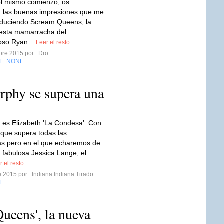
el mismo comienzo, os
 las buenas impresiones que me
oduciendo Scream Queens, la
esta mamarracha del
oso Ryan...
Leer el resto
mbre 2015 por
Dro
E
NONE
,
rphy se supera una
es Elizabeth 'La Condesa'. Con
 que supera todas las
as pero en el que echaremos de
 fabulosa Jessica Lange, el
r el resto
re 2015 por
Indiana Indiana Tirado
E
ueens', la nueva