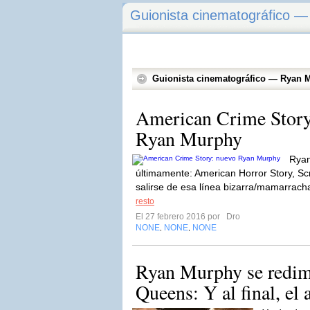
Guionista cinematográfico 
Guionista cinematográfico — Ryan 
American Crime Story
Ryan Murphy
Ryan
últimamente: American Horror Story, 
salirse de esa línea bizarra/mamarracha
resto
El 27 febrero 2016 por
Dro
NONE
NONE
NONE
,
,
Ryan Murphy se redi
Queens: Y al final, el a