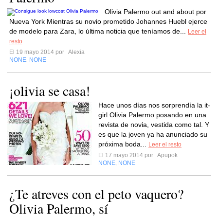
Olivia Palermo out and about por
Nueva York Mientras su novio prometido Johannes Huebl ejerce
de modelo para Zara, lo última noticia que teníamos de...
Leer el
resto
El 19 mayo 2014 por
Alexia
NONE
NONE
,
¡olivia se casa!
Hace unos días nos sorprendía la it-
girl Olivia Palermo posando en una
revista de novia, vestida como tal. Y
es que la joven ya ha anunciado su
próxima boda...
Leer el resto
El 17 mayo 2014 por
Apupok
NONE
NONE
,
¿Te atreves con el peto vaquero?
Olivia Palermo, sí