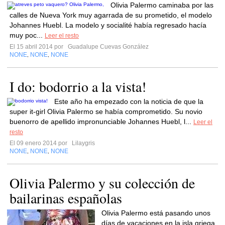
Olivia Palermo caminaba por las
calles de Nueva York muy agarrada de su prometido, el modelo
Johannes Huebl. La modelo y socialité había regresado hacía
muy poc...
Leer el resto
El 15 abril 2014 por
Guadalupe Cuevas González
NONE
NONE
NONE
,
,
I do: bodorrio a la vista!
Este año ha empezado con la noticia de que la
super it-girl Olivia Palermo se había comprometido. Su novio
buenorro de apellido impronunciable Johannes Huebl, l...
Leer el
resto
El 09 enero 2014 por
Lilaygris
NONE
NONE
NONE
,
,
Olivia Palermo y su colección de
bailarinas españolas
Olivia Palermo está pasando unos
días de vacaciones en la isla griega