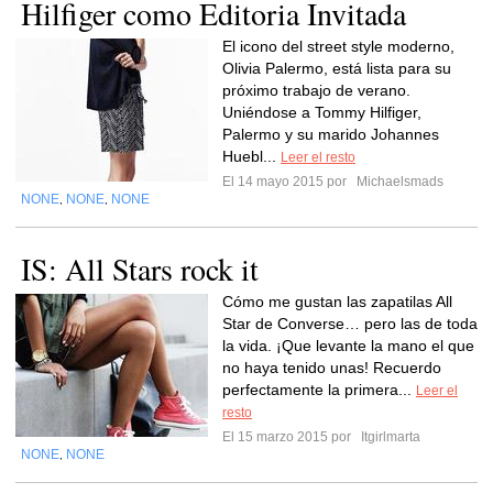
Hilfiger como Editoria Invitada
El icono del street style moderno,
Olivia Palermo, está lista para su
próximo trabajo de verano.
Uniéndose a Tommy Hilfiger,
Palermo y su marido Johannes
Huebl...
Leer el resto
El 14 mayo 2015 por
Michaelsmads
NONE
NONE
NONE
,
,
IS: All Stars rock it
Cómo me gustan las zapatilas All
Star de Converse… pero las de toda
la vida. ¡Que levante la mano el que
no haya tenido unas! Recuerdo
perfectamente la primera...
Leer el
resto
El 15 marzo 2015 por
Itgirlmarta
NONE
NONE
,