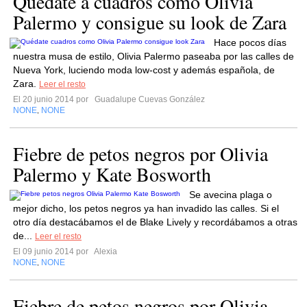
Quédate a cuadros como Olivia
Palermo y consigue su look de Zara
Hace pocos días
nuestra musa de estilo, Olivia Palermo paseaba por las calles de
Nueva York, luciendo moda low-cost y además española, de
Zara.
Leer el resto
El 20 junio 2014 por
Guadalupe Cuevas González
NONE
NONE
,
Fiebre de petos negros por Olivia
Palermo y Kate Bosworth
Se avecina plaga o
mejor dicho, los petos negros ya han invadido las calles. Si el
otro día destacábamos el de Blake Lively y recordábamos a otras
de...
Leer el resto
El 09 junio 2014 por
Alexia
NONE
NONE
,
Fiebre de petos negros por Olivia