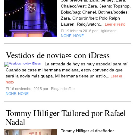
Sombrero/hat: Zara. Jersey: Zara.
Chaleco/vest: Zara. Jeans: Topshop.
Bolso/bag: Chanel. Botines/booties:
Zara. Cinturón/belt: Polo Ralph
Lauren. Reloj/watch:...
Leer el resto
El 19 febrero 2016 por
Itgirlmarta
NONE
NONE
,
Vestidos de novia∞ con iDress
La entrada de hoy es muy especial para mí.
Cuando se case mi hermana mediana, estoy convencida que
será la novia más guapa. Mi hermana tiene un estilo...
Leer el
resto
El 16 noviembre 2015 por
Blogandcoffee
NONE
NONE
,
Tommy Hilfiger Tailored por Rafael
Nadal
Tommy Hilfiger el diseñador