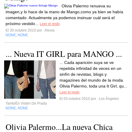
Olivia Palermo renueva su
imagen,y lo hace de la mano de Mango,como ya bien se había
comentado. Actualmente ya podemos insinuar cuál será el
próximo vestido...
Leer el resto
El 30 octubre 2010 por
Alexia
NONE
NONE
,
... Nueva IT GIRL para MANGO ...
... Cada aparición suya se ve
repetida infinidad de veces en un
sinfín de revistas, blogs y
magazines del mundo de la moda.
Olivia Palermo, toda una It Girl, qu...
Leer el resto
El 03 octubre 2010 por
Los Ángeles
TambiÉn Visten De Prada
NONE
NONE
,
Olivia Palermo...La nueva Chica