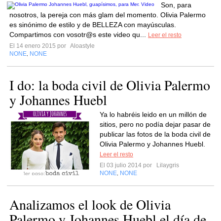
Son, para
nosotros, la pereja con más glam del momento. Olivia Palermo
es sinónimo de estilo y de BELLEZA con mayúsculas.
Compartimos con vosotr@s este video qu...
Leer el resto
El 14 enero 2015 por
Aloastyle
NONE
NONE
,
I do: la boda civil de Olivia Palermo
y Johannes Huebl
Ya lo habréis leido en un millón de
sitios, pero no podía dejar pasar de
publicar las fotos de la boda civil de
Olivia Palermo y Johannes Huebl.
Leer el resto
El 03 julio 2014 por
Lilaygris
NONE
NONE
,
Analizamos el look de Olivia
Palermo y Johannes Huebl el día de