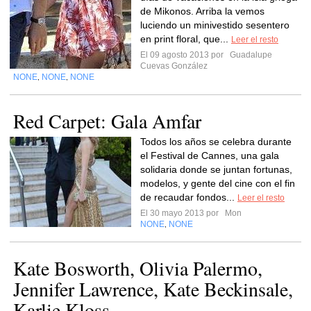
de Mikonos. Arriba la vemos
luciendo un minivestido sesentero
en print floral, que...
Leer el resto
El 09 agosto 2013 por
Guadalupe
Cuevas González
NONE
NONE
NONE
,
,
Red Carpet: Gala Amfar
Todos los años se celebra durante
el Festival de Cannes, una gala
solidaria donde se juntan fortunas,
modelos, y gente del cine con el fin
de recaudar fondos...
Leer el resto
El 30 mayo 2013 por
Mon
NONE
NONE
,
Kate Bosworth, Olivia Palermo,
Jennifer Lawrence, Kate Beckinsale,
Karlie Kloss ...