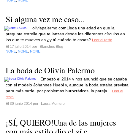
NONE
NONE
,
Si alguna vez me caso...
oliviapalermo.comLlega una edad en que la
pregunta estrella que te lanzan desde los diferentes círculos en
los que te mueves es ¿y tú cuándo te casas?
Leer el resto
El 17 julio 2014 por
Blanches Blog
NONE
NONE
NONE
,
,
La boda de Olivia Palermo
Empezó el 2014 y nos anunció que se casaba
con el modelo Johannes Huebl y, aunque la boda estaba prevista
para más tarde, por problemas burocráticos, la pareja...
Leer el
resto
El 30 junio 2014 por
Laura Montero
¡SÍ, QUIERO!Una de las mujeres
con más estilo dio el sí c...