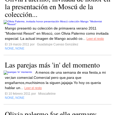
la presentación en Moscú de la
colección...
Mango presentó su colección de primavera verano 2011
"Modernist Resort" en Moscú, con Olivia Palermo como invitada
especial. La actual imagen de Mango acudió co...
Leer el resto
El 19 marzo 2011 por
Guadalupe Cuevas González
NONE
NONE
,
Las parejas más 'in' del momento
A menos de una semana de esa fiesta,a mi
ver,tan comercial.Comercial pero que,para que
engañarnos,muchisimos la siguen.jajajaja Yo hoy os queria
hablar un...
Leer el resto
El 10 febrero 2011 por
Misscafeiine
NONE
NONE
,
Olivia palermo for elle germany