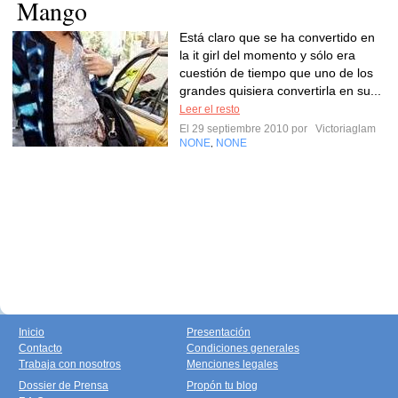
Mango
Está claro que se ha convertido en
la it girl del momento y sólo era
cuestión de tiempo que uno de los
grandes quisiera convertirla en su...
Leer el resto
El 29 septiembre 2010 por
Victoriaglam
NONE
NONE
,
Inicio
Presentación
Contacto
Condiciones generales
Trabaja con nosotros
Menciones legales
Dossier de Prensa
Propón tu blog