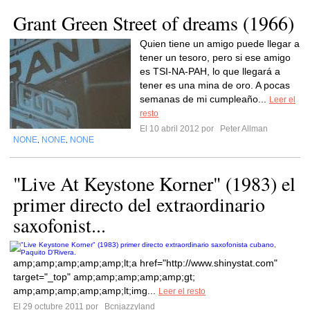
Grant Green Street of dreams (1966)
Quien tiene un amigo puede llegar a
tener un tesoro, pero si ese amigo
es TSI-NA-PAH, lo que llegará a
tener es una mina de oro. A pocas
semanas de mi cumpleaño...
Leer el
resto
El 10 abril 2012 por
Peter Allman
NONE
NONE
NONE
,
,
"Live At Keystone Korner" (1983) el
primer directo del extraordinario
saxofonist...
amp;amp;amp;amp;amp;lt;a href="http://www.shinystat.com"
target="_top" amp;amp;amp;amp;amp;gt;
amp;amp;amp;amp;amp;lt;img...
Leer el resto
El 29 octubre 2011 por
Bcnjazzyland