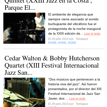
Quintet (XXIII Jazz en la Costa ,
Parque El...
El ambiente de elegancia que
siempre viene asociado al sonido
burbujeante del vibráfono fue el
protagonista de la noche inaugural
de la XXIII edición de...
Leer el resto
El 29 julio 2010 por
Tomajazz
NONE
NONE
NONE
,
,
Cedar Walton & Bobby Hutcherson
Quartet (XIII Festival Internacional
Jazz San...
“Dos músicos que pertenecen a la
historia viva del jazz”. Así fueron
presentados, por el director del XIII
Festival Internacional de Jazz San
Javier, dos ...
Leer el resto
El 29 julio 2010 por
Tomajazz