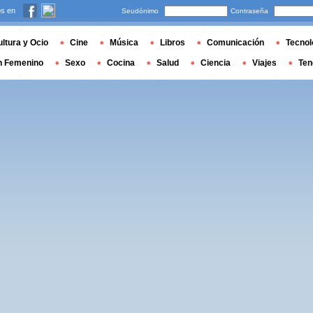
s en
Seudónimo
Contraseña
ltura y Ocio
Cine
Música
Libros
Comunicación
Tecnol
n Femenino
Sexo
Cocina
Salud
Ciencia
Viajes
Ten