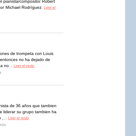
l pianista/compositor Robert
tor Michael Rodríguez.
Leer el
iones de trompeta con Louis
 entonces no ha dejado de
 a no...
Leer el resto
a
nista de 36 años que tambien
e liderar su grupo tambien ha
 ,...
Leer el resto
enza