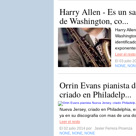
Harry Allen - Es un sa
de Washington, co...
Harry Allen
Washington
identifica
exponentes
Leer el resto
El 03 julio 
NONE
NON
,
Orrin Evans pianista d
criado en Philadelp...
Nueva Jersey, criado en Philadelphia, 
ya en su discografia con mas de una do
Leer el resto
El 02 julio 2014 por
Javier Ferrera Proenza
NONE
NONE
NONE
,
,