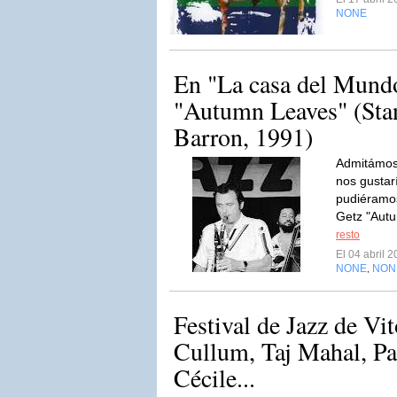
NONE
En "La casa del Mun
"Autumn Leaves" (Sta
Barron, 1991)
Admitámosl
nos gustarí
pudiéramo
Getz "Autu
resto
El 04 abril 
NONE
NON
,
Festival de Jazz de Vi
Cullum, Taj Mahal, Pa
Cécile...