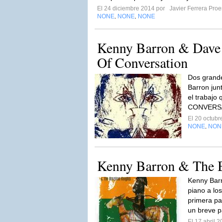
El 24 diciembre 2014 por
Javier Ferrera Pro
NONE
NONE
NONE
,
,
Kenny Barron & Dave 
Of Conversation
Dos grande
Barron jun
el trabajo 
CONVERS
El 20 octub
NONE
NON
,
Kenny Barron & The B
Kenny Barr
piano a lo
primera pa
un breve p
El 17 abril 