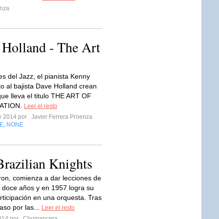
enza
Holland - The Art
s del Jazz, el pianista Kenny
to al bajista Dave Holland crean
que lleva el titulo THE ART OF
ATION.
Leer el resto
re 2014 por
Javier Ferrera Proenza
E
NONE
,
razilian Knights
on, comienza a dar lecciones de
s doce años y en 1957 logra su
rticipación en una orquesta. Tras
aso por las...
Leer el resto
2014 por
Chumancera