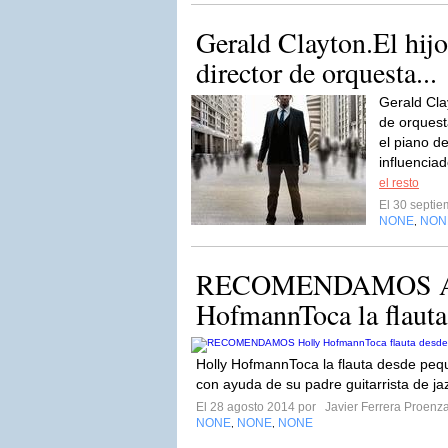
Gerald Clayton.El hijo 
director de orquesta...
Gerald Clay
de orquest
el piano 
influencia
el resto
El 30 septi
NONE
NON
,
RECOMENDAMOS A 
HofmannToca la flauta
Holly HofmannToca la flauta desde pequ
con ayuda de su padre guitarrista de ja
El 28 agosto 2014 por
Javier Ferrera Proenz
NONE
NONE
NONE
,
,