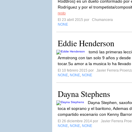
RodBros) es un dueto conformado por e
Rodríguez y por el trompetista/composi
resto
El 23 abril 2015 por
Chumancera
NONE
Eddie Henderson
tomó las primeras lecc
Armstrong con tan solo 9 años y desde
tocar.Su amor a la musica lo ha llevado
El 10 febrero 2015 por
Javier Ferrera Proenz
NONE
NONE
NONE
,
,
Dayna Stephens
Dayna Stephen, saxofo
toca el soprano y el baritono, Ademas d
compartido escenario con Kenny Barron
El 26 diciembre 2014 por
Javier Ferrera Pro
NONE
NONE
NONE
,
,