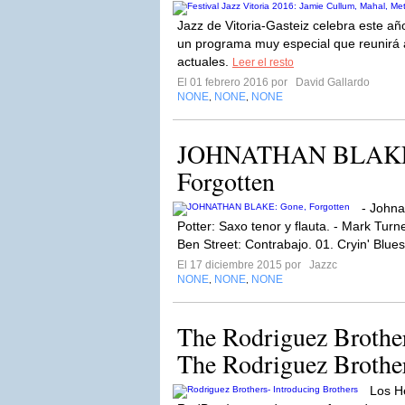
Jazz de Vitoria-Gasteiz celebra este a
un programa muy especial que reunirá 
actuales.
Leer el resto
El 01 febrero 2016 por
David Gallardo
NONE
NONE
NONE
,
,
JOHNATHAN BLAKE: 
Forgotten
- Johna
Potter: Saxo tenor y flauta. - Mark Turn
Ben Street: Contrabajo. 01. Cryin' Blues
El 17 diciembre 2015 por
Jazzc
NONE
NONE
NONE
,
,
The Rodriguez Brother
The Rodriguez Brothe
Los H