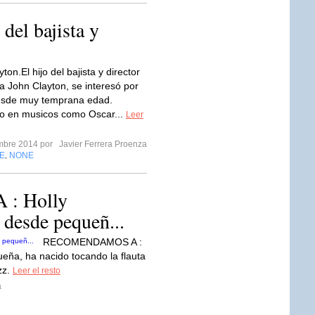
del bajista y
ton.El hijo del bajista y director
a John Clayton, se interesó por
desde muy temprana edad.
do en musicos como Oscar...
Leer
embre 2014 por
Javier Ferrera Proenza
E
NONE
,
: Holly
 desde pequeñ...
RECOMENDAMOS A :
eña, ha nacido tocando la flauta
zz.
Leer el resto
a