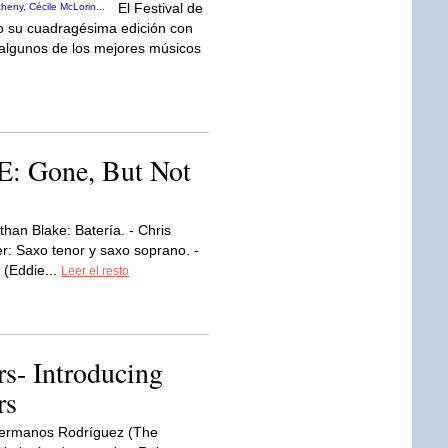
El Festival de
ño su cuadragésima edición con
algunos de los mejores músicos
Gone, But Not
than Blake: Batería. - Chris
er: Saxo tenor y saxo soprano. -
 (Eddie...
Leer el resto
s- Introducing
rs
ermanos Rodríguez (The