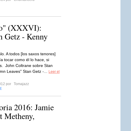
do" (XXXVI):
n Getz - Kenny
o. A todos [los saxos tenores]
a tocar como él lo hace, si
s. John Coltrane sobre Stan
mn Leaves" Stan Getz -...
Leer el
2012 por
Tomajazz
E
toria 2016: Jamie
t Metheny,