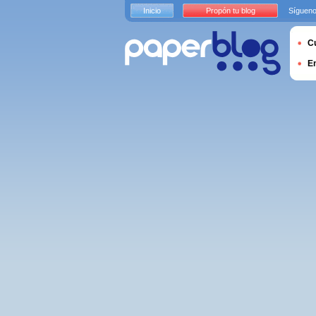
Inicio
Propón tu blog
Sígueno
Cu
E