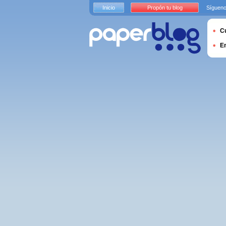
Inicio
Propón tu blog
Sígueno
Cu
E