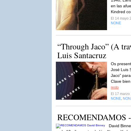
1940, Lans
en las afue
Kindred co
El 14 mayo 
NONE
“Through Jaco” (A tra
Luis Santacruz
Os present
José Luis 
Jaco" para
Clave bien
resto
El 17 marzo
NONE
NON
,
RECOMENDAMOS - D
David Binne