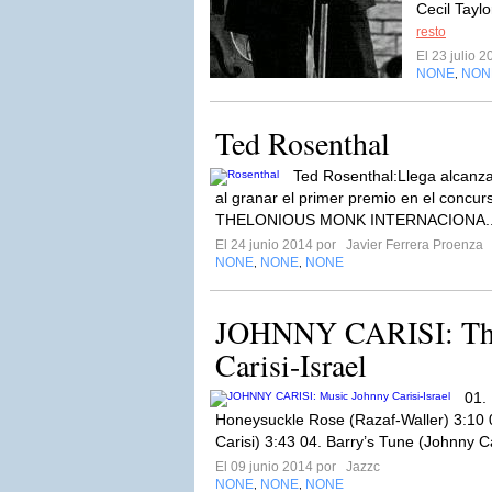
Cecil Taylo
resto
El 23 julio 
NONE
NON
,
Ted Rosenthal
Ted Rosenthal:Llega alcanza
al granar el primer premio en el concu
THELONIOUS MONK INTERNACIONA.
El 24 junio 2014 por
Javier Ferrera Proenza
NONE
NONE
NONE
,
,
JOHNNY CARISI: The
Carisi-Israel
01. 
Honeysuckle Rose (Razaf-Waller) 3:10 
Carisi) 3:43 04. Barry’s Tune (Johnny Ca
El 09 junio 2014 por
Jazzc
NONE
NONE
NONE
,
,