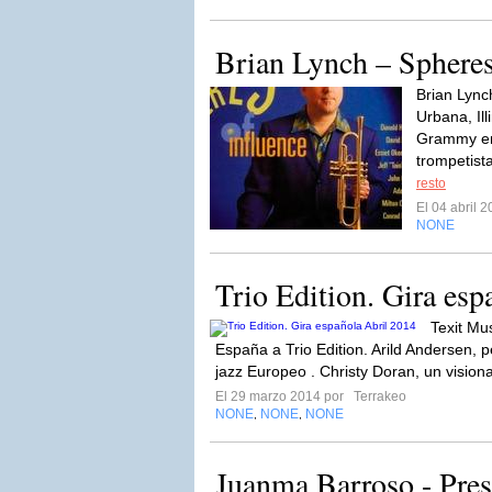
Brian Lynch – Spheres
Brian Lync
Urbana, Il
Grammy en
trompetista
resto
El 04 abril 
NONE
Trio Edition. Gira esp
Texit Mu
España a Trio Edition. Arild Andersen, 
jazz Europeo . Christy Doran, un visiona
El 29 marzo 2014 por
Terrakeo
NONE
NONE
NONE
,
,
Juanma Barroso - Pres