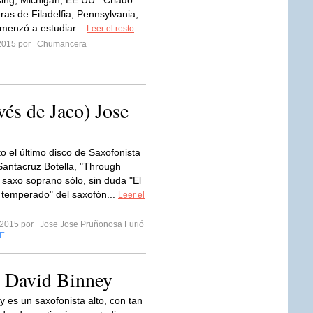
ing, Michigan, EE.UU.. Criado
ras de Filadelfia, Pennsylvania,
menzó a estudiar...
Leer el resto
2015 por
Chumancera
vés de Jaco) Jose
o el último disco de Saxofonista
Santacruz Botella, "Through
 saxo soprano sólo, sin duda "El
 temperado" del saxofón...
Leer el
 2015 por
Jose Jose Pruñonosa Furió
E
avid Binney
y es un saxofonista alto, con tan