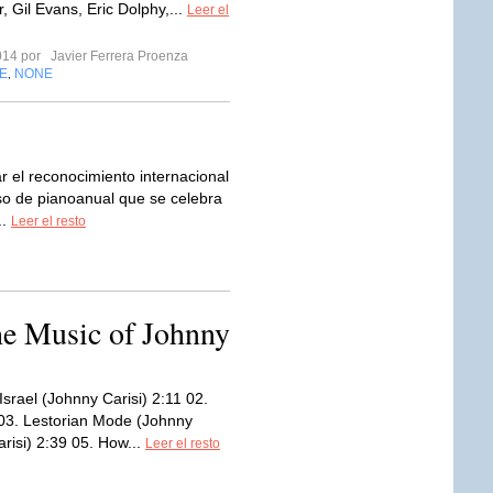
r, Gil Evans, Eric Dolphy,...
Leer el
2014 por
Javier Ferrera Proenza
E
NONE
,
r el reconocimiento internacional
rso de pianoanual que se celebra
..
Leer el resto
 Music of Johnny
Israel (Johnny Carisi) 2:11 02.
03. Lestorian Mode (Johnny
risi) 2:39 05. How...
Leer el resto