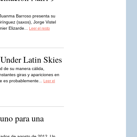
Juanma Barroso presenta su
rínguez (saxos), Jorge Vistel
nier Elizarde...
Leer el resto
 Under Latin Skies
ud de su manera cálida,
nstantes giras y apariciones en
te es probablemente...
Leer el
uno para una
ados de agosto de 2012. Un