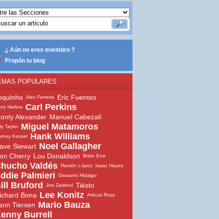
¿ Aún no eres miembro ?
Propón tu blog
EMAS POPULARES
oquinho
Eric Fuentes
Alex Ferreira
Carl Perkins
rry Harlow
onty Alexander
Manuel Cabezalí
Miguel Matamoros
lly Taylor
Hank Williams
rney Kessel
Noel Gallagher
ave Stewart
on Cherry
Lou Donaldson
Brian Eno
hucho Valdés
Ramón López
Isaac Hayes
ddie Palmieri
Giovanni Hidalgo
ill Bruford
Tiësto
Joe Zawinul
Lee Konitz
ichard Bona
Atticus Ross
Mario Bauza
ann Tiersen
enny Burrell