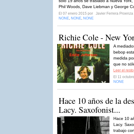
solo 19 años se trasladó a Nueva York,
Phil Woods, Dave Liebman y George 
El 07 enero 2015 por
Javier Ferrera Proenza
NONE
NONE
NONE
,
,
Richie Cole - New Yo
A mediados
bebop esta
medida por
que no sólo
Leer el resto
El 11 octub
NONE
Hace 10 años de la des
Lacy. Saxofonist...
Hace 10 añ
Lacy. Saxo
trabajo co