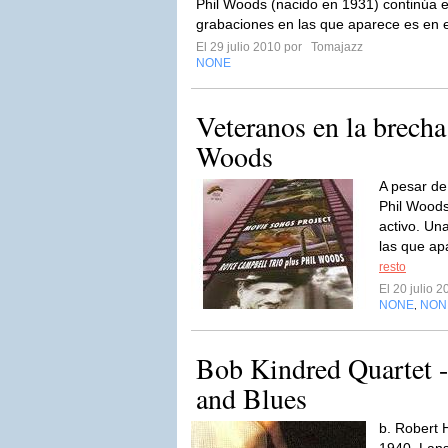
Phil Woods (nacido en 1931) continúa e
grabaciones en las que aparece es en 
El 29 julio 2010 por
Tomajazz
NONE
Veteranos en la brecha
Woods
A pesar de
Phil Woods
activo. Un
las que ap
resto
El 20 julio 
NONE
NON
,
Bob Kindred Quartet -
and Blues
b. Robert 