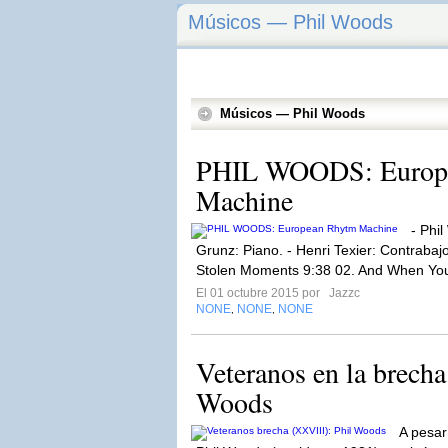
Músicos — Phil Woods
Músicos — Phil Woods
PHIL WOODS: Europ
Machine
- Phi
Grunz: Piano. - Henri Texier: Contrabajo
Stolen Moments 9:38 02. And When You
El 01 octubre 2015 por
Jazzc
NONE
NONE
NONE
,
,
Veteranos en la brecha
Woods
A pesar