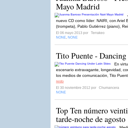
Mayo Madrid
nuevo CD como líder: NAIRI, con Ariel B
(trompeta), Pablo Gutiérrez (piano), Rei
El 06 mayo 2013 por
Terrakeo
NONE
NONE
,
Tito Puente - Dancing
En virt
escenario extravagante, longevidad, co
los medios de comunicación, Tito Puen
resto
El 30 noviembre 2012 por
Chumancera
NONE
Top Ten número veinti
tarde-noche de agosto
Medi