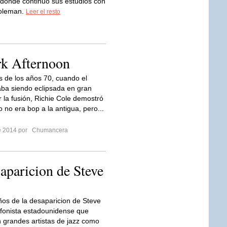
 donde continuó sus estudios con
Coleman.
Leer el resto
rk Afternoon
 de los años 70, cuando el
ba siendo eclipsada en gran
 la fusión, Richie Cole demostró
 no era bop a la antigua, pero...
re 2014 por
Chumancera
aparicion de Steve
os de la desaparicion de Steve
fonista estadounidense que
n grandes artistas de jazz como