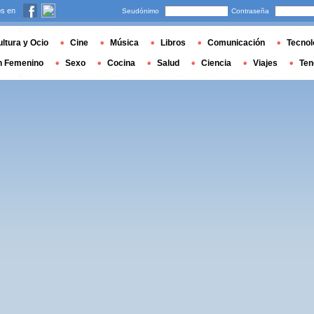
s en
Seudónimo
Contraseña
ltura y Ocio
Cine
Música
Libros
Comunicación
Tecnol
n Femenino
Sexo
Cocina
Salud
Ciencia
Viajes
Ten