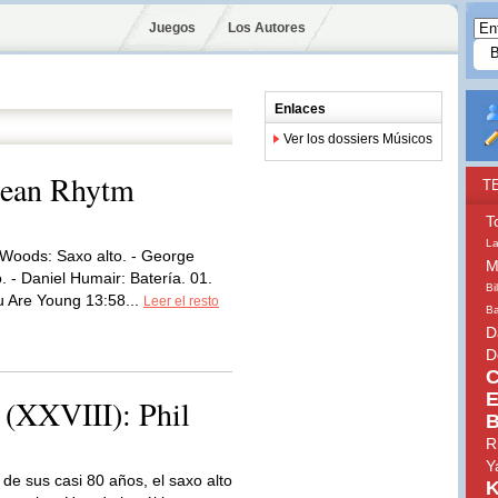
Juegos
Los Autores
Enlaces
Ver los dossiers Músicos
ean Rhytm
T
T
La
l Woods: Saxo alto. - George
M
. - Daniel Humair: Batería. 01.
Bi
 Are Young 13:58...
Leer el resto
Ba
D
D
C
E
 (XXVIII): Phil
B
R
Y
 de sus casi 80 años, el saxo alto
K