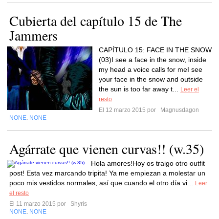
Cubierta del capítulo 15 de The
Jammers
CAPÍTULO 15: FACE IN THE SNOW
(03)I see a face in the snow, inside
my head a voice calls for meI see
your face in the snow and outside
the sun is too far away t...
Leer el
resto
El 12 marzo 2015 por
Magnusdagon
NONE
NONE
,
Agárrate que vienen curvas!! (w.35)
Hola amores!Hoy os traigo otro outfit
post! Esta vez marcando tripita! Ya me empiezan a molestar un
poco mis vestidos normales, así que cuando el otro día vi...
Leer
el resto
El 11 marzo 2015 por
Shyris
NONE
NONE
,