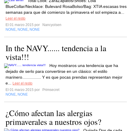
Total Look: ZaraZapatos/Shoes: Lola
BlueCollar/Necklace: Bulevard RosaBolso/Bag: XTIA escasas tres
semanas para que dé comienzo la primavera el sol empieza a...
Leer el resto
El 01 marzo 2015 por
Nancyolsen
NONE
NONE
NONE
,
,
In the NAVY...... tendencia a la
vista!!!
Hoy mostraros una tendencia que ha
dejado de serlo para convertirse en un clásico: el estilo
marinero................ Y es que pocas prendas representan mejor
e...
Leer el resto
El 01 marzo 2015 por
Primsecret
NONE
NONE
,
¿Cómo afectan las alergias
primaverales a nuestros ojos?
Quijada Dos de cada