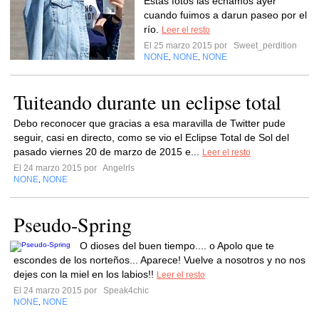
Estas fotos las echamos ayer
cuando fuimos a darun paseo por el
río.
Leer el resto
El 25 marzo 2015 por
Sweet_perdition
NONE
NONE
NONE
,
,
Tuiteando durante un eclipse total
Debo reconocer que gracias a esa maravilla de Twitter pude
seguir, casi en directo, como se vio el Eclipse Total de Sol del
pasado viernes 20 de marzo de 2015 e...
Leer el resto
El 24 marzo 2015 por
Angelrls
NONE
NONE
,
Pseudo-Spring
O dioses del buen tiempo.... o Apolo que te
escondes de los norteños... Aparece! Vuelve a nosotros y no nos
dejes con la miel en los labios!!
Leer el resto
El 24 marzo 2015 por
Speak4chic
NONE
NONE
,