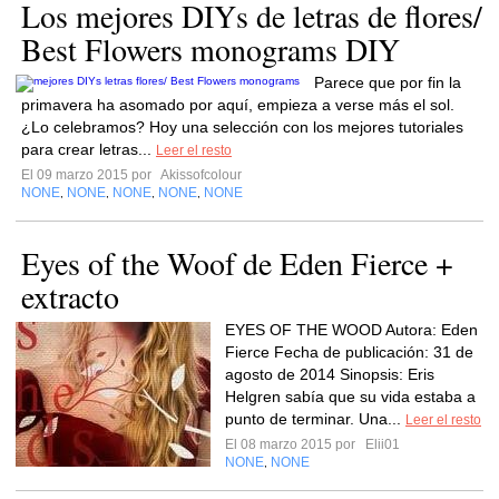
Los mejores DIYs de letras de flores/
Best Flowers monograms DIY
Parece que por fin la
primavera ha asomado por aquí, empieza a verse más el sol.
¿Lo celebramos? Hoy una selección con los mejores tutoriales
para crear letras...
Leer el resto
El 09 marzo 2015 por
Akissofcolour
NONE
NONE
NONE
NONE
NONE
,
,
,
,
Eyes of the Woof de Eden Fierce +
extracto
EYES OF THE WOOD Autora: Eden
Fierce Fecha de publicación: 31 de
agosto de 2014 Sinopsis: Eris
Helgren sabía que su vida estaba a
punto de terminar. Una...
Leer el resto
El 08 marzo 2015 por
Elii01
NONE
NONE
,