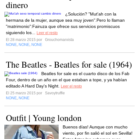
dinero
¿Solución? "Mut'ah con la
hermana de la mujer, aunque sea muy joven".Pero lo llaman
"matrimonio":Fairuza que ofrece sus servicios promiscuos
siguiendo los...
Leer el resto
El 28 marzo 2015 por
Grouchomarxista
NONE
NONE
NONE
,
,
The Beatles - Beatles for sale (1964)
Beatles for sale es el cuarto disco de los Fab
Four, dentro de un año en el que estaban a tope, y ya habían
editado A Hard Day's Night.
Leer el resto
El 25 marzo 2015 por
Savoytruffle
NONE
NONE
,
Outfit | Young london
Buenos días! Aunque con mucho
viento, por fin salió el sol en Sevilla!