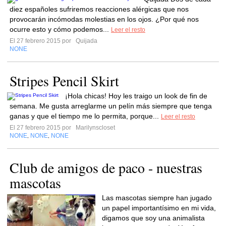
diez españoles sufriremos reacciones alérgicas que nos
provocarán incómodas molestias en los ojos. ¿Por qué nos
ocurre esto y cómo podemos...
Leer el resto
El 27 febrero 2015 por
Quijada
NONE
Stripes Pencil Skirt
¡Hola chicas! Hoy les traigo un look de fin de
semana. Me gusta arreglarme un pelín más siempre que tenga
ganas y que el tiempo me lo permita, porque...
Leer el resto
El 27 febrero 2015 por
Marilynscloset
NONE
NONE
NONE
,
,
Club de amigos de paco - nuestras
mascotas
Las mascotas siempre han jugado
un papel importantísimo en mi vida,
digamos que soy una animalista