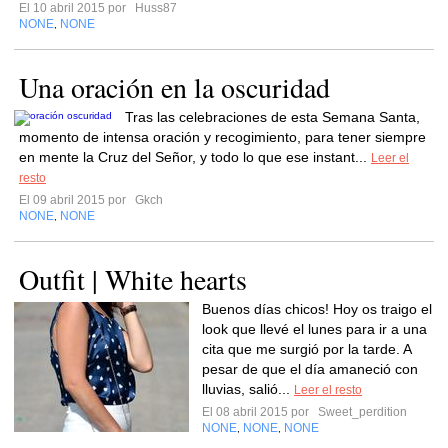
El 10 abril 2015 por
Huss87
NONE
NONE
,
Una oración en la oscuridad
Tras las celebraciones de esta Semana Santa,
momento de intensa oración y recogimiento, para tener siempre
en mente la Cruz del Señor, y todo lo que ese instant...
Leer el
resto
El 09 abril 2015 por
Gkch
NONE
NONE
,
Outfit | White hearts
Buenos días chicos! Hoy os traigo el
look que llevé el lunes para ir a una
cita que me surgió por la tarde. A
pesar de que el día amaneció con
lluvias, salió...
Leer el resto
El 08 abril 2015 por
Sweet_perdition
NONE
NONE
NONE
,
,