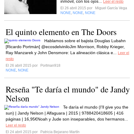
inmóvil, con los ojos...
Leer el resto
El 26 abril 2015 por
Miguel García Vega
NONE
NONE
NONE
,
,
El quinto elemento en The Doors
Hablamos sobre el bajista Douglas Lubahn
[Ricardo Portmán] @ecosdelviniloJim Morrison, Robby Krieger,
Ray Manzarek y John Densmore: La alineación clásica e...
Leer el
resto
El 26 abril 2015 por
Portman918
NONE
NONE
,
Reseña "Te daría el mundo" de Jandy
Nelson
Te daría el mundo (I'll give you the
sun) | Jandy Nelson | Alfaguara | 2015 | 9788420418605 | 416
páginas | 16,95€Noah y Jude son inseparables, dos hermanos...
Leer el resto
El 24 abril 2015 por
Patricia Bejarano Martín