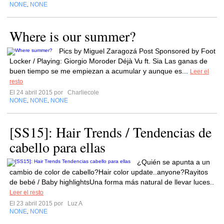
NONE
NONE
,
Where is our summer?
Pics by Miguel Zaragozá Post Sponsored by Foot
Locker / Playing: Giorgio Moroder Déjà Vu ft. Sia Las ganas de
buen tiempo se me empiezan a acumular y aunque es...
Leer el
resto
El 24 abril 2015 por
Charliecole
NONE
NONE
NONE
,
,
[SS15]: Hair Trends / Tendencias de
cabello para ellas
¿Quién se apunta a un
cambio de color de cabello?Hair color update..anyone?Rayitos
de bebé / Baby highlightsUna forma más natural de llevar luces..
Leer el resto
El 23 abril 2015 por
Luz A
NONE
NONE
,