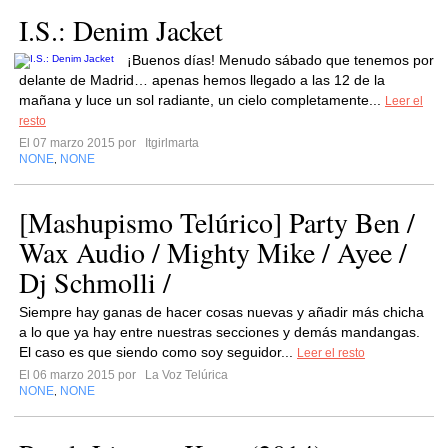
I.S.: Denim Jacket
¡Buenos días! Menudo sábado que tenemos por
delante de Madrid… apenas hemos llegado a las 12 de la
mañana y luce un sol radiante, un cielo completamente...
Leer el
resto
El 07 marzo 2015 por
Itgirlmarta
NONE
NONE
,
[Mashupismo Telúrico] Party Ben /
Wax Audio / Mighty Mike / Ayee /
Dj Schmolli /
Siempre hay ganas de hacer cosas nuevas y añadir más chicha
a lo que ya hay entre nuestras secciones y demás mandangas.
El caso es que siendo como soy seguidor...
Leer el resto
El 06 marzo 2015 por
La Voz Telúrica
NONE
NONE
,