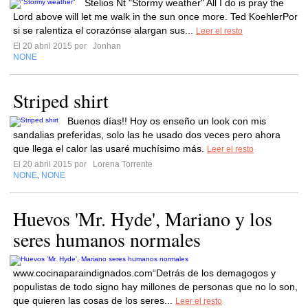
Stelios Nt "Stormy weather" All I do is pray the
Lord above will let me walk in the sun once more. Ted KoehlerPor
si se ralentiza el corazónse alargan sus...
Leer el resto
El 20 abril 2015 por
Jonhan
NONE
Striped shirt
Buenos días!! Hoy os enseño un look con mis
sandalias preferidas, solo las he usado dos veces pero ahora
que llega el calor las usaré muchísimo más.
Leer el resto
El 20 abril 2015 por
Lorena Torrente
NONE
NONE
,
Huevos 'Mr. Hyde', Mariano y los
seres humanos normales
www.cocinaparaindignados.com“Detrás de los demagogos y
populistas de todo signo hay millones de personas que no lo son,
que quieren las cosas de los seres...
Leer el resto