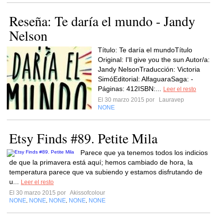
Reseña: Te daría el mundo - Jandy
Nelson
Título: Te daría el mundoTítulo
Original: I'll give you the sun Autor/a:
Jandy NelsonTraducción: Victoria
SimóEditorial: AlfaguaraSaga: -
Páginas: 412ISBN:...
Leer el resto
El 30 marzo 2015 por
Lauravep
NONE
Etsy Finds #89. Petite Mila
Parece que ya tenemos todos los indicios
de que la primavera está aquí; hemos cambiado de hora, la
temperatura parece que va subiendo y estamos disfrutando de
u...
Leer el resto
El 30 marzo 2015 por
Akissofcolour
NONE
NONE
NONE
NONE
NONE
,
,
,
,