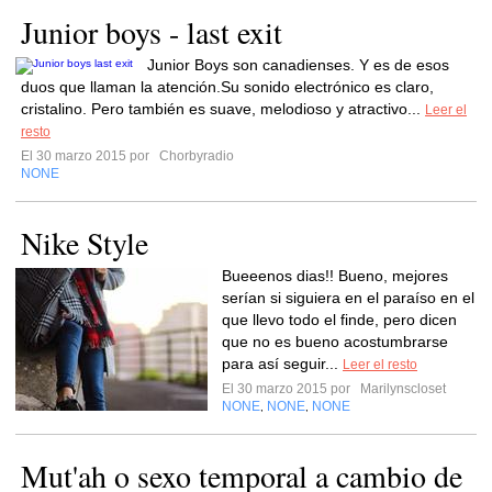
Junior boys - last exit
Junior Boys son canadienses. Y es de esos
duos que llaman la atención.Su sonido electrónico es claro,
cristalino. Pero también es suave, melodioso y atractivo...
Leer el
resto
El 30 marzo 2015 por
Chorbyradio
NONE
Nike Style
Bueeenos dias!! Bueno, mejores
serían si siguiera en el paraíso en el
que llevo todo el finde, pero dicen
que no es bueno acostumbrarse
para así seguir...
Leer el resto
El 30 marzo 2015 por
Marilynscloset
NONE
NONE
NONE
,
,
Mut'ah o sexo temporal a cambio de