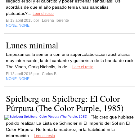
llegado el sol y el calorcito y poder estrenar sandalias!! Os
acordáis de que el año pasado tenía unas sandalias
plateadas?...
Leer el resto
El 13 abril 2015 por
Lorena Torrente
NONE
NONE
,
Lunes minimal
Empezamos la semana con una supercolaboración australiana
muy interesante, la del cantante y guitarrista de la banda de rock
The Vines, Craig Nicholls, la de...
Leer el resto
El 13 abril 2015 por
Carlos B
NONE
NONE
,
Spielberg on Spielberg: El Color
Púrpura (The Color Purple, 1985)
"No creo que hubiese
podido realizar La Lista de Schindler ni El Imperio del Sol sin El
Color Púrpura. No tenía la madurez, ni la habilidad ni la
información...
Leer el resto