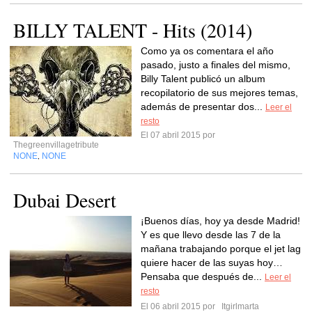
BILLY TALENT - Hits (2014)
Como ya os comentara el año
pasado, justo a finales del mismo,
Billy Talent publicó un album
recopilatorio de sus mejores temas,
además de presentar dos...
Leer el
resto
El 07 abril 2015 por
Thegreenvillagetribute
NONE
NONE
,
Dubai Desert
¡Buenos días, hoy ya desde Madrid!
Y es que llevo desde las 7 de la
mañana trabajando porque el jet lag
quiere hacer de las suyas hoy…
Pensaba que después de...
Leer el
resto
El 06 abril 2015 por
Itgirlmarta