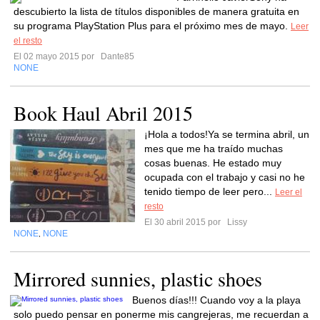
descubierto la lista de títulos disponibles de manera gratuita en
su programa PlayStation Plus para el próximo mes de mayo.
Leer
el resto
El 02 mayo 2015 por
Dante85
NONE
Book Haul Abril 2015
¡Hola a todos!Ya se termina abril, un
mes que me ha traído muchas
cosas buenas. He estado muy
ocupada con el trabajo y casi no he
tenido tiempo de leer pero...
Leer el
resto
El 30 abril 2015 por
Lissy
NONE
NONE
,
Mirrored sunnies, plastic shoes
Buenos días!!! Cuando voy a la playa
solo puedo pensar en ponerme mis cangrejeras, me recuerdan a