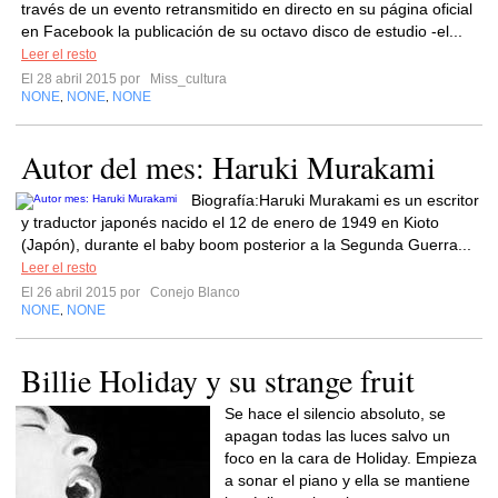
través de un evento retransmitido en directo en su página oficial
en Facebook la publicación de su octavo disco de estudio -el...
Leer el resto
El 28 abril 2015 por
Miss_cultura
NONE
NONE
NONE
,
,
Autor del mes: Haruki Murakami
Biografía:Haruki Murakami es un escritor
y traductor japonés nacido el 12 de enero de 1949 en Kioto
(Japón), durante el baby boom posterior a la Segunda Guerra...
Leer el resto
El 26 abril 2015 por
Conejo Blanco
NONE
NONE
,
Billie Holiday y su strange fruit
Se hace el silencio absoluto, se
apagan todas las luces salvo un
foco en la cara de Holiday. Empieza
a sonar el piano y ella se mantiene