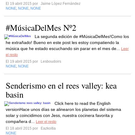
El 19 abril 2015 por
Jaime López Fernández
NONE
NONE
NONE
,
,
#MúsicaDelMes Nº2
La segunda edición de #MúsicaDelMes!Como los
he extrañado! Bueno en este post les estoy compatiendo la
música que he estado escuchando sin parar en el mes de...
Leer
el resto
El 19 abril 2015 por
Lesboudoirs
NONE
NONE
,
Senderismo en el rees valley: kea
basin
Click here to read the English
versionHace unos días se alinearon los planetas del sistema
solar y coincidimos con Jess, nuestra cocinera favorita y
compañera d...
Leer el resto
El 18 abril 2015 por
Eazkoitia
NONE