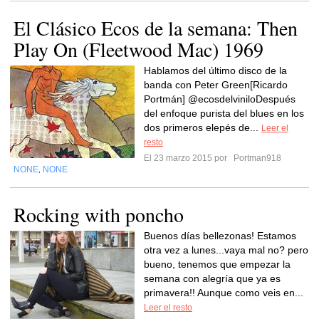
El Clásico Ecos de la semana: Then
Play On (Fleetwood Mac) 1969
Hablamos del último disco de la
banda con Peter Green[Ricardo
Portmán] @ecosdelviniloDespués
del enfoque purista del blues en los
dos primeros elepés de...
Leer el
resto
El 23 marzo 2015 por
Portman918
NONE
NONE
,
Rocking with poncho
Buenos días bellezonas! Estamos
otra vez a lunes...vaya mal no? pero
bueno, tenemos que empezar la
semana con alegría que ya es
primavera!! Aunque como veis en...
Leer el resto