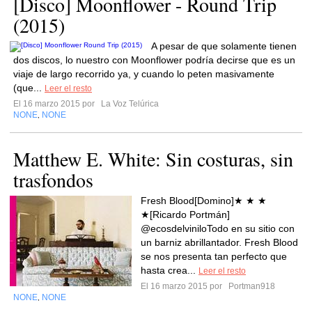
[Disco] Moonflower - Round Trip
(2015)
A pesar de que solamente tienen
dos discos, lo nuestro con Moonflower podría decirse que es un
viaje de largo recorrido ya, y cuando lo peten masivamente
(que...
Leer el resto
El 16 marzo 2015 por
La Voz Telúrica
NONE
NONE
,
Matthew E. White: Sin costuras, sin
trasfondos
Fresh Blood[Domino]★ ★ ★
★[Ricardo Portmán]
@ecosdelviniloTodo en su sitio con
un barniz abrillantador. Fresh Blood
se nos presenta tan perfecto que
hasta crea...
Leer el resto
El 16 marzo 2015 por
Portman918
NONE
NONE
,