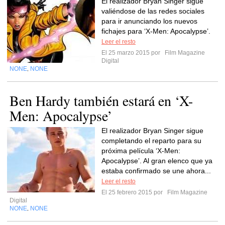
El realizador Bryan Singer sigue
valiéndose de las redes sociales
para ir anunciando los nuevos
fichajes para ‘X-Men: Apocalypse’.
Leer el resto
El 25 marzo 2015 por
Film Magazine
Digital
NONE
NONE
,
Ben Hardy también estará en ‘X-
Men: Apocalypse’
El realizador Bryan Singer sigue
completando el reparto para su
próxima película ‘X-Men:
Apocalypse’. Al gran elenco que ya
estaba confirmado se une ahora...
Leer el resto
El 25 febrero 2015 por
Film Magazine
Digital
NONE
NONE
,