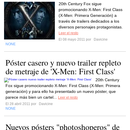
20th Century Fox sigue
promocionando X-Men: First Class
(X-Men: Primera Generación) a
través de trailers dedicados a los
diversos personajes protagonistas.
Leer el resto
El 08 mayo 2011 por
Davicine
NONE
Póster casero y nuevo trailer repleto
de metraje de 'X-Men: First Class'
20th Century
Fox sigue promocionando X-Men: First Class (X-Men: Primera
generación) y para ello ha presentado un nuevo póster, que
parece más bien un cartel...
Leer el resto
El 28 abril 2011 por
Davicine
NONE
Nuevos pósters "photoshoperos" de