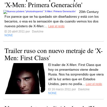
'X-Men: Primera Generación'
20th Century
Fox parece que se ha quedado sin diseñadores y está con los
becarios, o esa es la sensación que da cuando vemos los dos
nuevos pósters de X-Men:...
Leer el resto
El 20 abril 2011 por
Davicine
NONE
Trailer ruso con nuevo metraje de 'X-
Men: First Class'
El trailer de X-Men: First Class que
hoy os presentamos viene desde
Rusia. Nos ha sorprendido que viera
allí la luz antes que en Estados
Unidos, pero no podía...
Leer el resto
El 16 marzo 2011 por
Davicine
NONE