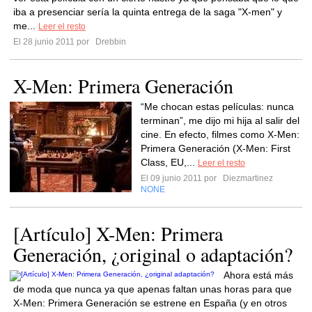
iba a presenciar sería la quinta entrega de la saga "X-men" y
me...
Leer el resto
El 28 junio 2011 por
Drebbin
X-Men: Primera Generación
“Me chocan estas películas: nunca
terminan”, me dijo mi hija al salir del
cine. En efecto, filmes como X-Men:
Primera Generación (X-Men: First
Class, EU,...
Leer el resto
El 09 junio 2011 por
Diezmartinez
NONE
[Artículo] X-Men: Primera
Generación, ¿original o adaptación?
Ahora está más
de moda que nunca ya que apenas faltan unas horas para que
X-Men: Primera Generación se estrene en España (y en otros