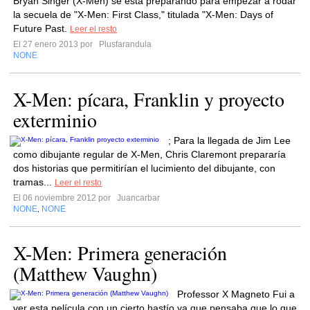
Bryan Singer (X-Men) se está preparando para empezar a rodar
la secuela de "X-Men: First Class," titulada "X-Men: Days of
Future Past.
Leer el resto
El 27 enero 2013 por
Plusfarandula
NONE
X-Men: pícara, Franklin y proyecto
exterminio
; Para la llegada de Jim Lee
como dibujante regular de X-Men, Chris Claremont prepararía
dos historias que permitirían el lucimiento del dibujante, con
tramas...
Leer el resto
El 06 noviembre 2012 por
Juancarbar
NONE
NONE
,
X-Men: Primera generación
(Matthew Vaughn)
Professor X Magneto Fui a
ver esta película con un cierto hastío ya que pensaba que lo que