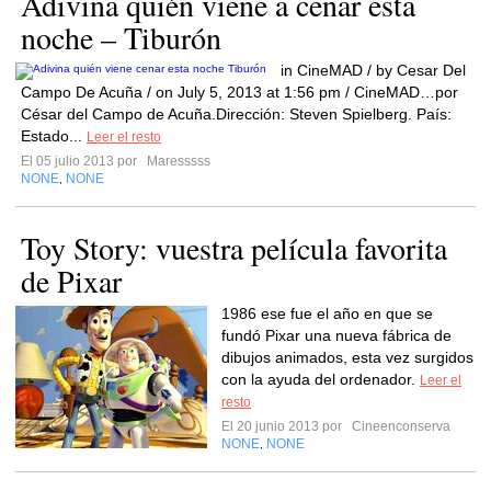
Adivina quién viene a cenar esta
noche – Tiburón
in CineMAD / by Cesar Del
Campo De Acuña / on July 5, 2013 at 1:56 pm / CineMAD…por
César del Campo de Acuña.Dirección: Steven Spielberg. País:
Estado...
Leer el resto
El 05 julio 2013 por
Maresssss
NONE
NONE
,
Toy Story: vuestra película favorita
de Pixar
1986 ese fue el año en que se
fundó Pixar una nueva fábrica de
dibujos animados, esta vez surgidos
con la ayuda del ordenador.
Leer el
resto
El 20 junio 2013 por
Cineenconserva
NONE
NONE
,