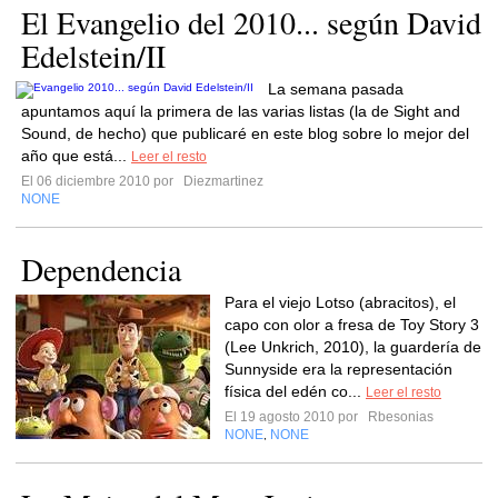
El Evangelio del 2010... según David
Edelstein/II
La semana pasada
apuntamos aquí la primera de las varias listas (la de Sight and
Sound, de hecho) que publicaré en este blog sobre lo mejor del
año que está...
Leer el resto
El 06 diciembre 2010 por
Diezmartinez
NONE
Dependencia
Para el viejo Lotso (abracitos), el
capo con olor a fresa de Toy Story 3
(Lee Unkrich, 2010), la guardería de
Sunnyside era la representación
física del edén co...
Leer el resto
El 19 agosto 2010 por
Rbesonias
NONE
NONE
,