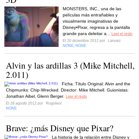
MONSTERS, INC., una de las
películas más entrañables y
visualmente imaginativas de
Disney•Pixar, regresa a la pantalla
grande para deleitar a...
Leer el resto
El 20 diciembre 2012 por
Lanuez
NONE
NONE
,
Alvin y las ardillas 3 (Mike Mitchell,
2.011)
Ficha: Título Original: Alvin and the
Chipmunks: Chip-Wrecked. Director: Mike Mitchell. Guionistas:
Jonathan Aibel, Glenn Berger.
Leer el resto
El 28 agosto 2012 por
Rugoleor
NONE
Brave: ¿más Disney que Pixar?
La historia de la relación entre Disney y