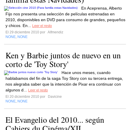
En Aceprensa, Alberto
Fijo nos presenta una selección de películas estrenadas en
2010, disponivbles en DVD para consumo de grandes, pequeños
y chicos. En...
Leer el resto
El 29 diciembre 2010 por
Alfmendiz
NONE
NONE
,
Ken y Barbie juntos de nuevo en un
corto de 'Toy Story'
Hace unos meses, cuando
hablabamos del fin de la saga Toy Story con su tercera entrega,
nos alegraba saber que la intención de Pixar era continuar con
algunos d...
Leer el resto
El 20 diciembre 2010 por
Davicine
NONE
NONE
,
El Evangelio del 2010... según
Cahiers du Cinéma/XII