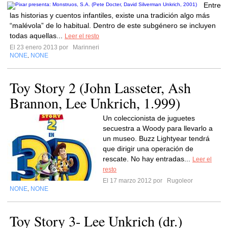
Entre
las historias y cuentos infantiles, existe una tradición algo más
“malévola” de lo habitual. Dentro de este subgénero se incluyen
todas aquellas...
Leer el resto
El 23 enero 2013 por
Marinneri
NONE
NONE
,
Toy Story 2 (John Lasseter, Ash
Brannon, Lee Unkrich, 1.999)
Un coleccionista de juguetes
secuestra a Woody para llevarlo a
un museo. Buzz Lightyear tendrá
que dirigir una operación de
rescate. No hay entradas...
Leer el
resto
El 17 marzo 2012 por
Rugoleor
NONE
NONE
,
Toy Story 3- Lee Unkrich (dr.)