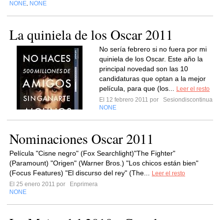
NONE
NONE
,
La quiniela de los Oscar 2011
No sería febrero si no fuera por mi
quiniela de los Oscar. Este año la
principal novedad son las 10
candidaturas que optan a la mejor
película, para que (los...
Leer el resto
El 12 febrero 2011 por
Sesiondiscontinua
NONE
Nominaciones Oscar 2011
Película "Cisne negro" (Fox Searchlight)"The Fighter"
(Paramount) "Origen" (Warner Bros.) "Los chicos están bien"
(Focus Features) "El discurso del rey" (The...
Leer el resto
El 25 enero 2011 por
Enprimera
NONE