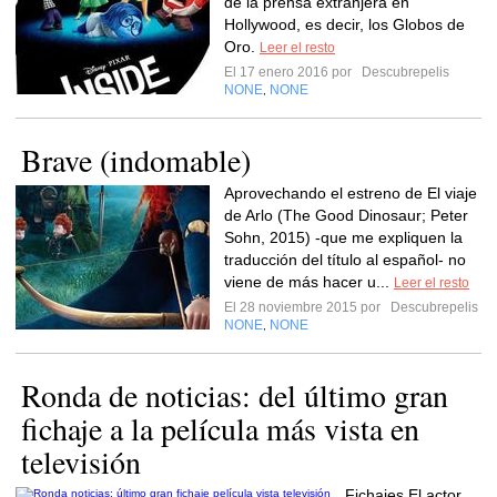
de la prensa extranjera en
Hollywood, es decir, los Globos de
Oro.
Leer el resto
El 17 enero 2016 por
Descubrepelis
NONE
NONE
,
Brave (indomable)
Aprovechando el estreno de El viaje
de Arlo (The Good Dinosaur; Peter
Sohn, 2015) -que me expliquen la
traducción del título al español- no
viene de más hacer u...
Leer el resto
El 28 noviembre 2015 por
Descubrepelis
NONE
NONE
,
Ronda de noticias: del último gran
fichaje a la película más vista en
televisión
Fichajes El actor