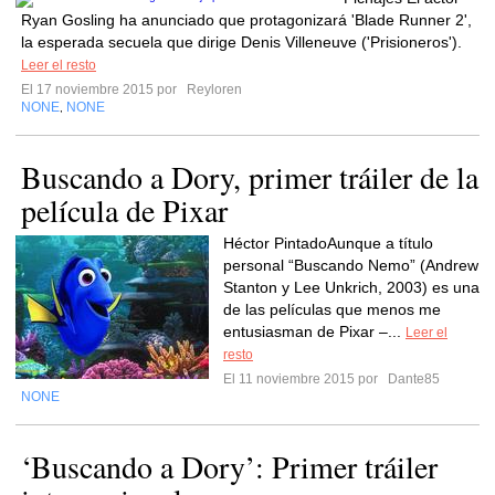
Ryan Gosling ha anunciado que protagonizará 'Blade Runner 2',
la esperada secuela que dirige Denis Villeneuve ('Prisioneros').
Leer el resto
El 17 noviembre 2015 por
Reyloren
NONE
NONE
,
Buscando a Dory, primer tráiler de la
película de Pixar
Héctor PintadoAunque a título
personal “Buscando Nemo” (Andrew
Stanton y Lee Unkrich, 2003) es una
de las películas que menos me
entusiasman de Pixar –...
Leer el
resto
El 11 noviembre 2015 por
Dante85
NONE
‘Buscando a Dory’: Primer tráiler