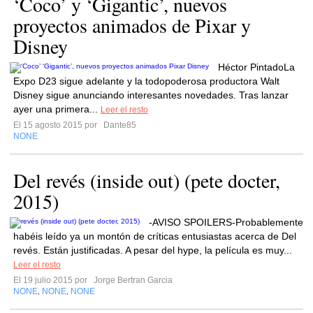
‘Coco’ y ‘Gigantic’, nuevos
proyectos animados de Pixar y
Disney
Héctor PintadoLa
Expo D23 sigue adelante y la todopoderosa productora Walt
Disney sigue anunciando interesantes novedades. Tras lanzar
ayer una primera...
Leer el resto
El 15 agosto 2015 por
Dante85
NONE
Del revés (inside out) (pete docter,
2015)
-AVISO SPOILERS-Probablemente
habéis leído ya un montón de críticas entusiastas acerca de Del
revés. Están justificadas. A pesar del hype, la película es muy...
Leer el resto
El 19 julio 2015 por
Jorge Bertran Garcia
NONE
NONE
NONE
,
,