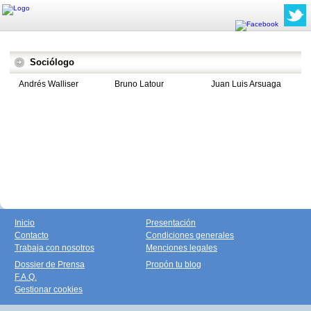
Sociólogo
Andrés Walliser
Bruno Latour
Juan Luis Arsuaga
Inicio
Presentación
Contacto
Condiciones generales
Trabaja con nosotros
Menciones legales
Dossier de Prensa
Propón tu blog
F.A.Q.
Gestionar cookies