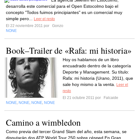
La agencia Swefilm en Estocolmo,
desarrolla este comercial para el Open Estocolmo bajo el
concepto "Todos fuimos principiantes" es un comercial muy
simple pero...
Leer el resto
El 22 noviembre 2011 por
Gonzo
NONE
Book–Trailer de «Rafa: mi historia»
Hoy os hablamos de un libro
encuadrado dentro de la categoría
Deporte y Management. Su título:
Rafa: mi historia (Urano, 2011), que
sale hoy mismo a la venta.
Leer el
resto
El 21 octubre 2011 por
Falcaide
NONE
NONE
NONE
NONE
,
,
,
Camino a wimbledon
Como previa del tercer Grand Slam del año, esta semana, se
disputarán dos ATP World Tour 250 sobre césped.En Gran