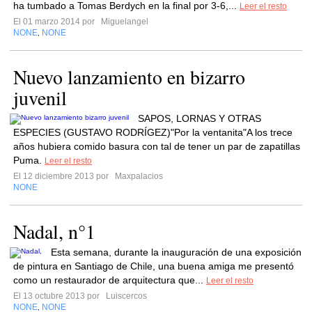
ha tumbado a Tomas Berdych en la final por 3-6,...
Leer el resto
El 01 marzo 2014 por
Miguelangel
NONE
NONE
,
Nuevo lanzamiento en bizarro
juvenil
SAPOS, LORNAS Y OTRAS
ESPECIES (GUSTAVO RODRÍGEZ)"Por la ventanita"A los trece
años hubiera comido basura con tal de tener un par de zapatillas
Puma.
Leer el resto
El 12 diciembre 2013 por
Maxpalacios
NONE
Nadal, n°1
Esta semana, durante la inauguración de una exposición
de pintura en Santiago de Chile, una buena amiga me presentó
como un restaurador de arquitectura que...
Leer el resto
El 13 octubre 2013 por
Luiscercos
NONE
NONE
,