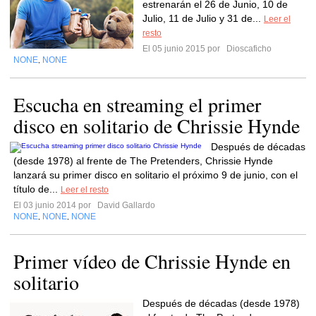
estrenarán el 26 de Junio, 10 de
Julio, 11 de Julio y 31 de...
Leer el
resto
El 05 junio 2015 por
Dioscaficho
NONE
NONE
,
Escucha en streaming el primer
disco en solitario de Chrissie Hynde
Después de décadas
(desde 1978) al frente de The Pretenders, Chrissie Hynde
lanzará su primer disco en solitario el próximo 9 de junio, con el
título de...
Leer el resto
El 03 junio 2014 por
David Gallardo
NONE
NONE
NONE
,
,
Primer vídeo de Chrissie Hynde en
solitario
Después de décadas (desde 1978)