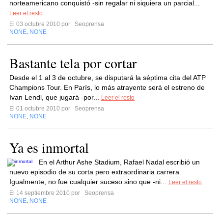
norteamericano conquistó -sin regalar ni siquiera un parcial...
Leer el resto
El 03 octubre 2010 por
Seoprensa
NONE
NONE
,
Bastante tela por cortar
Desde el 1 al 3 de octubre, se disputará la séptima cita del ATP
Champions Tour. En París, lo más atrayente será el estreno de
Ivan Lendl, que jugará -por...
Leer el resto
El 01 octubre 2010 por
Seoprensa
NONE
NONE
,
Ya es inmortal
En el Arthur Ashe Stadium, Rafael Nadal escribió un
nuevo episodio de su corta pero extraordinaria carrera.
Igualmente, no fue cualquier suceso sino que -ni...
Leer el resto
El 14 septiembre 2010 por
Seoprensa
NONE
NONE
,