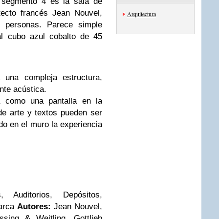
l segmento 4 es la sala de
tecto francés Jean Nouvel,
Arquitectura
0 personas. Parece simple
al cubo azul cobalto de 45
la una compleja estructura,
nte acústica.
á como una pantalla en la
e arte y textos pueden ser
o en el muro la experiencia
s, Auditorios, Depósitos,
arca
Autores:
Jean Nouvel,
ssing & Weitling, Gottlieb