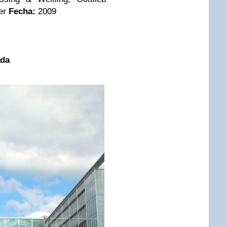
ter
Fecha:
2009
ada