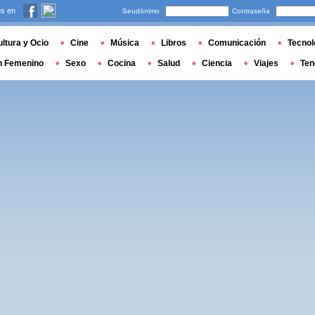
s en
Seudónimo
Contraseña
ltura y Ocio
Cine
Música
Libros
Comunicación
Tecnol
n Femenino
Sexo
Cocina
Salud
Ciencia
Viajes
Ten