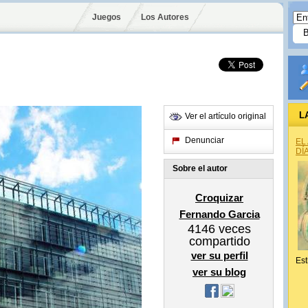
Juegos
Los Autores
L
Ver el artículo original
Denunciar
EL
DÍ
Sobre el autor
Croquizar
Fernando Garcia
4146
veces
compartido
ver su perfil
Est
ver su blog