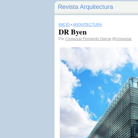
Revista Arquitectura
INICIO
›
ARQUITECTURA
DR Byen
Por
Croquizar Fernando Garcia
@croquizar