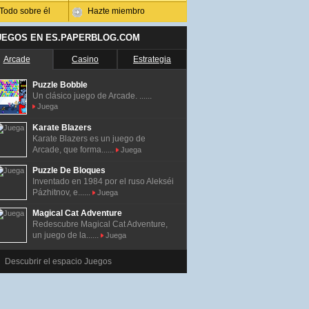
Todo sobre él
Hazte miembro
UEGOS EN ES.PAPERBLOG.COM
Arcade
Casino
Estrategia
Puzzle Bobble
Un clásico juego de Arcade. ......
Juega
Karate Blazers
Karate Blazers es un juego de
Arcade, que forma......
Juega
Puzzle De Bloques
Inventado en 1984 por el ruso Alekséi
Pázhitnov, e......
Juega
Magical Cat Adventure
Redescubre Magical Cat Adventure,
un juego de la......
Juega
Descubrir el espacio Juegos