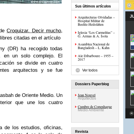
Sus últimos artículos
J
Arquitecturas Olvidadas –
Hospital Militar de
Beelitz-Heilstätten
 de
Croquizar. Decir mucho,
Iglesia “Los Carmelitas” –
G. Armas & A. Ísola
ibres citadas en el artículo
Asamblea Nacional de
Bangladesh – L. Kahn
ny (DR) ha recogido todas
, en un solo complejo. El
Ale Dibarboure – 1955 –
2017
cación se divide en cuatro
ntes arquitectos y se fue
Ver todos
Dossiers Paperblog
 Kasbah de Oriente Medio. Un
Jean Nouvel
Arquitectos
terior que une los cuatro
Cumbre de Copenhague
Medio Ambiente
de los estudios, oficinas,
Revista