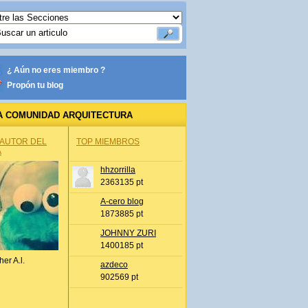
¿ Aún no eres miembro ?
Propón tu blog
A COMUNIDAD ARQUITECTURA
 AUTOR DEL
TOP MIEMBROS
A
hhzorrilla
2363135 pt
A-cero blog
1873885 pt
JOHNNY ZURI
1400185 pt
her A.l.
azdeco
902569 pt