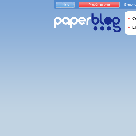
Inicio
Propón tu blog
Sígueno
Cu
E