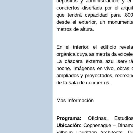
depósitos y administración, y e
conciertos diseñada por el arqui
que tendrá capacidad para .80
desde el exterior, un monument
metros de altura.
En el interior, el edificio reve
orgánica cuya asimetría da excele
La cáscara externa azul servir
noche. Imágenes en vivo, obras d
ampliados y proyectados, recreand
de la sala de conciertos.
Mas Información
Programa:
Oficinas, Estudio
Ubicación:
Cophenague – Dinam
Vilhelm Lauritzen Architects, Di