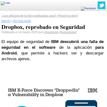
¿Los artículos de tu blog publicados aquí? ¡Propón tu blog!
INICIO
›
TECNOLOGÍA
Dropbox, reprobado en Seguridad
Publicado el 14 marzo 2015 por
Unionmovil
@unionmovil
El equipo de seguridad de
IBM
descubrió una falla de
seguridad en el software
de la aplicación
para
Android
, que permite a hackers ver y descargar
archivos ajenos.