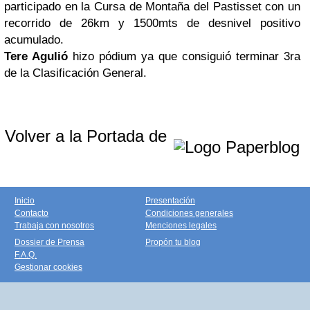
participado en la Cursa de Montaña del Pastisset con un
recorrido de 26km y 1500mts de desnivel positivo
acumulado.
Tere Agulió
hizo pódium ya que consiguió terminar 3ra
de la Clasificación General.
Volver a la Portada de
Inicio
Presentación
Contacto
Condiciones generales
Trabaja con nosotros
Menciones legales
Dossier de Prensa
Propón tu blog
F.A.Q.
Gestionar cookies