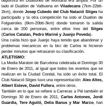
deportiva en Duatlones de Montaña era amplia. Por un
lado el Duatlon de Valbuena en
Viladecans
(7km-22btt-
2km), donde
Josep Cubedo del Club Natació Sitges
ha
participado y la otra competición ha sido el Duatlon de
Folgueroles (6km-20btt-3km) donde tomaron la salida
cerca de 200 personas, entre ellos tres del
Sitges
(
Carlos Catalan, Pedro Mariné y Juanjo Poveda
).
Una caída hizo que Juanjo haya tenido que abandonar y
problemas mecanicos en la bici de Carlos le hicieron
perder minutos que retrasaron su clasificación.
ATLETISMO:
La Media Maraton de Barcelona celebrada el Domingo 30
de Enero de 2011, al igual que todos los eventos que se
realizan en la Ciudad Condal, ha sido un éxito total. El
Club Natació Sitges tuvo una representación:
Alex Altes,
Albert Esteve, David Fullera
, entre otros.
También en lo que se refiere a Carreras a Pié también el
Domingo 30 de Enero de 2011,
Carles Antones, Jordi
Guardia, Tere Aguiló, Delia Banus y Mar Marzo
, han