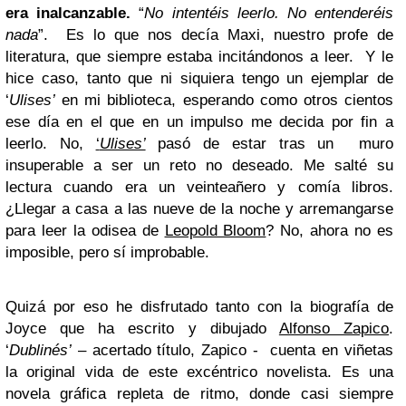
era inalcanzable.
“
No intentéis
leerlo. No entenderéis
nada
”. Es lo que nos decía Maxi, nuestro profe de
literatura, que siempre estaba incitándonos a leer. Y le
hice caso, tanto que ni siquiera tengo un ejemplar de
‘
Ulises’
en mi biblioteca, esperando como otros cientos
ese día en el que en un impulso me decida por fin a
leerlo. No,
‘
Ulises’
pasó de estar tras un muro
insuperable a ser un reto no deseado. Me salté su
lectura cuando era un veinteañero y comía libros.
¿Llegar a casa a las nueve de la noche y arremangarse
para leer la odisea de
Leopold Bloom
? No, ahora no es
imposible, pero sí improbable.
Quizá por eso he disfrutado tanto con la biografía de
Joyce que ha escrito y dibujado
Alfonso Zapico
.
‘
Dublinés’
– acertado título, Zapico - cuenta en viñetas
la original vida de este excéntrico novelista. Es una
novela gráfica repleta de ritmo, donde casi siempre