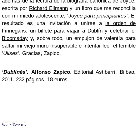
además de la lectura de la biografía canónica de Joyce,
escrita por
Richard Ellmann
y un libro que me reconcilia
con mi miedo adolescente:
‘
Joyce
para
principiantes’
. El
resultado es una invitación a unirse a
la orden de
Finnegans
, un billete para viajar a Dublín y celebrar el
Bloomsday
y, sobre todo, un empujón de valentía para
saltar mi viejo muro insuperable e intentar leer el temible
‘
Ulises’
. Gracias, Zapico.
‘Dublinés’.
Alfonso Zapico
. Editorial Astiberri. Bilbao,
2011. 232 páginas, 18 euros.