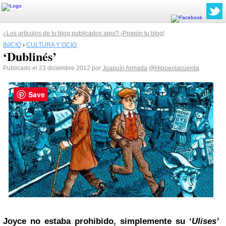
¿Los artículos de tu blog publicados aquí? ¡Propón tu blog!
INICIO
›
CULTURA Y OCIO
‘Dublinés’
Publicado el 23 diciembre 2012 por
Joaquín Armada
@Hipoenlacuerda
Save
Joyce no estaba prohibido, simplemente su ‘
Ulises’