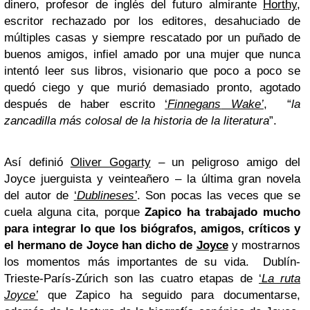
dinero, profesor de inglés del futuro almirante
Horthy
,
escritor rechazado por los editores, desahuciado de
múltiples casas y siempre rescatado por un puñado de
buenos amigos, infiel amado por una mujer que nunca
intentó leer sus libros, visionario que poco a poco se
quedó ciego y que murió demasiado pronto, agotado
después de haber escrito
‘
Finnegans
Wake’
, “
la
zancadilla
más colosal de la historia de la literatura
”.
Así definió
Oliver Gogarty
– un peligroso amigo del
Joyce juerguista y veinteañero – la última gran novela
del autor de
‘
Dublineses’
. Son pocas las veces que se
cuela alguna cita, porque
Zapico ha trabajado mucho
para integrar lo que los biógrafos, amigos, críticos y
el hermano de Joyce han dicho de
Joyce
y mostrarnos
los momentos más importantes de su vida. Dublín-
Trieste-París-Zúrich son las cuatro etapas de
‘
La
ruta
Joyce’
que Zapico ha seguido para documentarse,