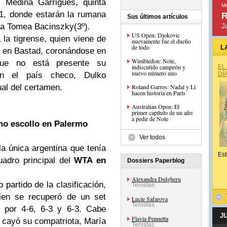
 Medina Garrigues, quinta
Mi
, donde estarán la rumana
R
Sus últimos artículos
iza Tomea Bacinszky(3º).
J
US Open: Djokovic
la tigrense, quien viene de
nuevamente fue el dueño
de todo
L
les en Bastad, coronándose en
Wimbledon: Nole,
que no está presente su
indiscutido campeón y
EL
nuevo número uno
 el país checo, Dulko
DÍ
ual del certamen.
Roland Garros: Nadal y Li
hacen historia en París
Australian Open: El
primer capítulo de un año
a pedir de Nole
mo escollo en Palermo
Ver todos
la única argentina que tenía
Est
uadro principal del
WTA en
Dossiers Paperblog
Alexandra Dulgheru
partido de la clasificación,
Tenistas
uien se recuperó de un set
Lucie Safarova
Tenistas
o por 4-6, 6-3 y 6-3. Cabe
J
Flavia Pennetta
 cayó su compatriota, María
Tenistas