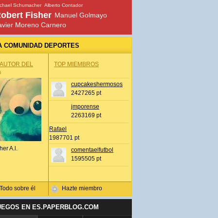
chael Schumacher
Alberto Contador
obert Fisher
Manuel Golmayo
avier Moreno Carnero
A COMUNIDAD DEPORTES
 AUTOR DEL
TOP MIEMBROS
A
cupcakeshermosos
2427265 pt
jmporense
2263169 pt
Rafael
1987701 pt
her A.l.
comentaelfutbol
1595505 pt
Todo sobre él
Hazte miembro
UEGOS EN ES.PAPERBLOG.COM