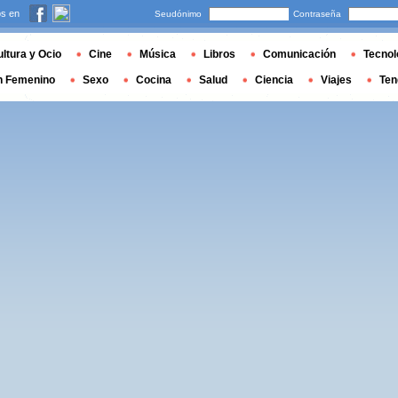
s en
Seudónimo
Contraseña
ltura y Ocio
Cine
Música
Libros
Comunicación
Tecnol
n Femenino
Sexo
Cocina
Salud
Ciencia
Viajes
Ten