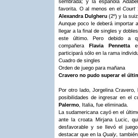
sembrada; y la española Adabel
favorita. O al menos en el
Court
1
Alexandra Dulgheru
(2º) y la su
Aunque poco le deberá importar a 
llegar a la final de singles y dob
este último. Pero debido a 
compañera
Flavia Pennetta
en
participará sólo en la rama individ
Cuadro de singles
Orden de juego para mañana
Cravero no pudo superar el últi
Por otro lado, Jorgelina Cravero, 
posibilidades de ingresar en el c
Palermo
, Italia, fue eliminada.
La sudamericana cayó en el último 
ante la croata Mirjana Lucic, q
desfavorable y se llevó el jueg
destacar que en la
Qualy
, también