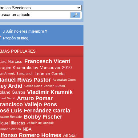
¿ Aún no eres miembro ?
Propón tu blog
EMAS POPULARES
Francesch Vicent
arc Narciso
bragim Khamrakulov
Vancouver 2010
Leontxo García
an Antonio Samaranch
anuel Rivas Pastor
Australian Open
ey Ardid
Carlos Sainz
Jenson Button
Vladimir Kramnik
oland Garros
Arturo Pomar
fael Nadal
rancisco Vallejo Pons
osé Luis Fernández García
Bobby Fischer
istiano Ronaldo
iguel Illescas
Jesulín de Ubrique
NBA
rnando Alonso
lfonso Romero Holmes
All Star