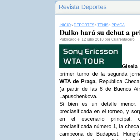
Revista Deportes
INICIO
›
DEPORTES
›
TENIS
›
PRAGA
Dulko hará su debut a p
Publicado el 12 julio 2010 por
Cuarentacero
Gisela
primer turno de la segunda jor
WTA de Praga
, República Checa
(a partir de las 8 de Buenos Air
Lapuschenkova.
Si bien es un detalle menor,
preclasificada en el torneo, y so
en el escenario principal, 
preclasificada número 1, la checa
campeona de Budapest, Hungrí