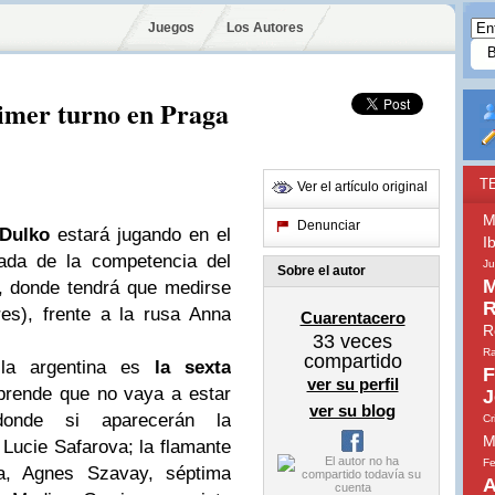
Juegos
Los Autores
rimer turno en Praga
T
Ver el artículo original
M
Denunciar
 Dulko
estará jugando en el
I
nada de la competencia del
Ju
Sobre el autor
M
, donde tendrá que medirse
R
es), frente a la rusa Anna
Cuarentacero
R
33
veces
Ra
compartido
 la argentina es
la sexta
F
ver su perfil
rprende que no vaya a estar
J
ver su blog
donde si aparecerán la
Cr
M
 Lucie Safarova; la flamante
Fe
a, Agnes Szavay, séptima
A