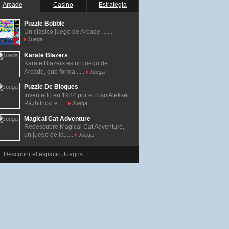
Arcade
Casino
Estrategia
Puzzle Bobble
Un clásico juego de Arcade. ......
Juega
Karate Blazers
Karate Blazers es un juego de
Arcade, que forma......
Juega
Puzzle De Bloques
Inventado en 1984 por el ruso Alekséi
Pázhitnov, e......
Juega
Magical Cat Adventure
Redescubre Magical Cat Adventure,
un juego de la......
Juega
Descubrir el espacio Juegos