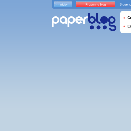
Inicio
Propón tu blog
Sígueno
Cu
E