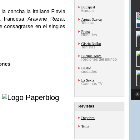
Budapest
la cancha la italiana Flavia
Europa
a francesa Aravane Rezai,
Agnes Szavay
Tenistas
 consagrarse en el singles
Praga
ciudades
Gisela Dulko
Tenistas
Buenos Aires
Regiones del mundo
ones
Bastad
ciudades
La Sexta
Cadenas TV
e
Revistas
Deportes
Tenis