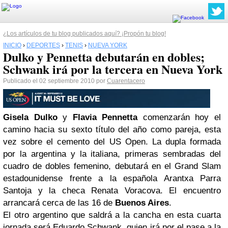
¿Los artículos de tu blog publicados aquí? ¡Propón tu blog!
INICIO
›
DEPORTES
›
TENIS
›
NUEVA YORK
Dulko y Pennetta debutarán en dobles;
Schwank irá por la tercera en Nueva York
Publicado el 02 septiembre 2010 por
Cuarentacero
Gisela Dulko
y
Flavia Pennetta
comenzarán
hoy
el
camino hacia su sexto título del año como pareja, esta
vez sobre el cemento del US Open. La dupla formada
por la argentina y la italiana, primeras sembradas del
cuadro de dobles femenino, debutará en el Grand Slam
estadounidense frente a la española Arantxa Parra
Santoja y la checa Renata Voracova. El encuentro
arrancará cerca de las 16 de
Buenos Aires
.
El otro argentino que saldrá a la cancha en esta cuarta
jornada será Eduardo Schwank, quien irá por el pase a la