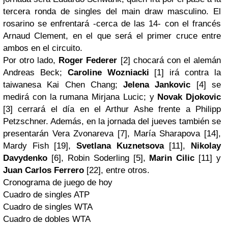
tercera ronda de singles del
main draw
masculino. El
rosarino se enfrentará -cerca de las 14- con el francés
Arnaud Clement, en el que será el primer cruce entre
ambos en el circuito.
Por otro lado,
Roger Federer
[2] chocará con el alemán
Andreas Beck;
Caroline Wozniacki
[1] irá contra la
taiwanesa Kai Chen Chang;
Jelena Jankovic
[4] se
medirá con la rumana Mirjana Lucic; y
Novak Djokovic
[3] cerrará el día en el
Arthur Ashe
frente a Philipp
Petzschner. Además, en la jornada
del jueves
también se
presentarán Vera Zvonareva [7], María Sharapova [14],
Mardy Fish [19],
Svetlana Kuznetsova
[11],
Nikolay
Davydenko
[6], Robin Soderling [5],
Marin Cilic
[11] y
Juan Carlos Ferrero
[22], entre otros.
Cronograma de juego de hoy
Cuadro de singles ATP
Cuadro de singles WTA
Cuadro de dobles WTA