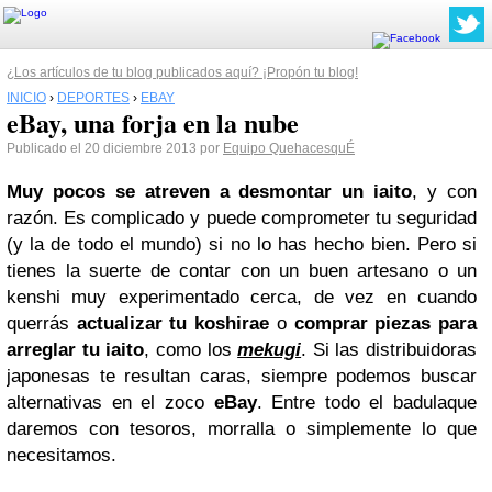
¿Los artículos de tu blog publicados aquí? ¡Propón tu blog!
INICIO
›
DEPORTES
›
EBAY
eBay, una forja en la nube
Publicado el 20 diciembre 2013 por
Equipo QuehacesquÉ
Muy pocos se atreven a desmontar un iaito
, y con
razón. Es complicado y puede comprometer tu seguridad
(y la de todo el mundo) si no lo has hecho bien. Pero si
tienes la suerte de contar con un buen artesano o un
kenshi muy experimentado cerca, de vez en cuando
querrás
actualizar tu koshirae
o
comprar piezas para
arreglar tu iaito
, como los
mekugi
. Si las distribuidoras
japonesas te resultan caras, siempre podemos buscar
alternativas en el zoco
eBay
. Entre todo el badulaque
daremos con tesoros, morralla o simplemente lo que
necesitamos.