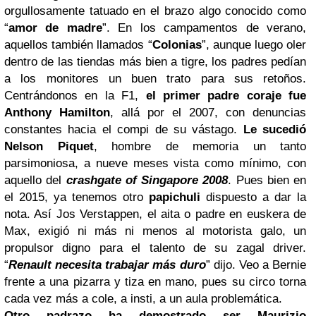
orgullosamente tatuado en el brazo algo conocido como
“
amor de madre
”. En los campamentos de verano,
aquellos también llamados “
Colonias
”, aunque luego oler
dentro de las tiendas más bien a tigre, los padres pedían
a los monitores un buen trato para sus retoños.
Centrándonos en la F1,
el primer padre coraje fue
Anthony Hamilton
, allá por el 2007, con denuncias
constantes hacia el compi de su vástago.
Le sucedió
Nelson Piquet
, hombre de memoria un tanto
parsimoniosa, a nueve meses vista como mínimo, con
aquello del
crashgate of Singapore 2008
. Pues bien en
el 2015, ya tenemos otro
papichuli
dispuesto a dar la
nota. Así Jos Verstappen, el aita o padre en euskera de
Max, exigió ni más ni menos al motorista galo, un
propulsor digno para el talento de su zagal driver.
“
Renault
necesita trabajar más duro
” dijo. Veo a Bernie
frente a una pizarra y tiza en mano, pues su circo torna
cada vez más a cole, a insti, a un aula problemática.
Otro padrazo ha demostrado ser Maurizio