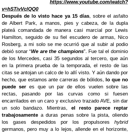
https://www.youtube.com/watch?
v=hSTivVclQQ0
Después de lo visto hace ya 15 días
, sobre el asfalto
de Albert Park, a manos, pies y cabeza, de la dupla
plateá comandada de manera casi marcial por Lewis
Hamilton, seguido de su fiel escudero de armas, Nico
Rosberg, a mi solo se me ocurrió que al subir al podio
debió sonar “
We are the champions
”. Fue tal el dominio
de los Mercedes, casi 35 segundos al tercero, que aún
en la primera prueba de la temporada, el resto de las
citas se antojan un calco de lo allí visto. Y aún dando por
hecho, que estamos ante carreras de bólidos,
lo que no
puede ser
es que un par de ellos vuelen sobre las
rectas, pasando por las curvas como si fuesen
encarrilados en un caro y exclusivo trazado AVE, sin dar
un solo bandazo. Mientras,
el resto parece reptar
trabajosamente
a duras penas sobre la pista, oliendo
los gases despedidos por los propulsores
hybrid
germanos, pero muy a lo lejos, allende en el horizonte,