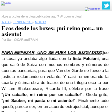
¿Los artículos de tu blog publicados aquí? ¡Propón tu blog!
INICIO
›
TENDENCIAS
›
MOTOR
Ecos desde los boxes: ¡mi reino por... un
asiento!
Por
Sam
@CARandTRAIN
PARA EMPEZAR, UNO SE FUEA LOS JUZGADOS
Que
la cosa ya andaba algo liada con la
lista Falciani
, una
que salió de Suiza con muchos nombres y números de
cuentas bancarias, para que Van der Garde se fuese a la
justicia reclamando un volante. Y casi rememorando la
cuarta y última obra de teatro, de una trilogía escrita por
William Shakespeare, Ricardo III, célebre por la frase
“
¡Un caballo, mi reino por un caballo!
”, Giedo gritó,
“
¡mi Sauber, mi
pasta
o mi asiento!
”. Finalmente todo
quedó, parece ser, en un acuerdo extrajudicial, aunque el