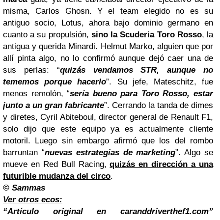
misma, Carlos Ghosn. Y el team elegido no es su
antiguo socio, Lotus, ahora bajo dominio germano en
cuanto a su propulsión,
sino la Scuderia Toro Rosso
, la
antigua y querida Minardi. Helmut Marko, alguien que por
allí pinta algo, no lo confirmó aunque dejó caer una de
sus perlas: “
quizás vendamos STR, aunque no
tememos porque hacerlo
”. Su jefe, Mateschitz, fue
menos remolón, “
sería bueno para Toro Rosso, estar
junto a un gran fabricante
”. Cerrando la tanda de dimes
y diretes, Cyril Abiteboul, director general de Renault F1,
solo dijo que este equipo ya es actualmente cliente
motoril. Luego sin embargo afirmó que los del rombo
barruntan “
nuevas estrategias de marketing
”. Algo se
mueve en Red Bull Racing,
quizás en dirección a una
futurible mudanza del circo
.
© Sammas
Ver otros ecos:
“Artículo original en caranddriverthef1.com”