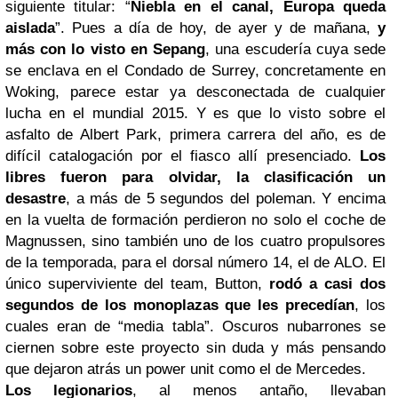
siguiente titular: “
Niebla en el canal, Europa queda
aislada
”. Pues a día de hoy, de ayer y de mañana,
y
más con lo visto en Sepang
, una escudería cuya sede
se enclava en el Condado de Surrey, concretamente en
Woking, parece estar ya desconectada de cualquier
lucha en el mundial 2015. Y es que lo visto sobre el
asfalto de Albert Park, primera carrera del año, es de
difícil catalogación por el fiasco allí presenciado.
Los
libres fueron para olvidar, la clasificación un
desastre
, a más de 5 segundos del poleman. Y encima
en la vuelta de formación perdieron no solo el coche de
Magnussen, sino también uno de los cuatro propulsores
de la temporada, para el dorsal número 14, el de ALO. El
único superviviente del team, Button,
rodó a casi dos
segundos de los monoplazas que les precedían
, los
cuales eran de “media tabla”. Oscuros nubarrones se
ciernen sobre este proyecto sin duda y más pensando
que dejaron atrás un power unit como el de Mercedes.
Los legionarios
, al menos antaño, llevaban