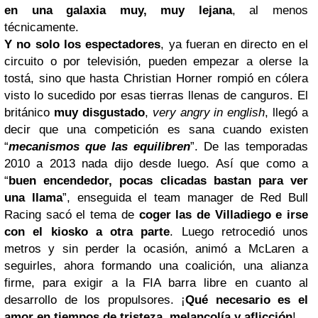
en una galaxia muy, muy lejana
, al menos
técnicamente.
Y no solo los espectadores
, ya fueran en directo en el
circuito o por televisión, pueden empezar a olerse la
tostá, sino que hasta Christian Horner rompió en cólera
visto lo sucedido por esas tierras llenas de canguros. El
británico
muy disgustado
,
very angry in english
, llegó a
decir que una competición es sana cuando existen
“
mecanismos que las equilibren
”. De las temporadas
2010 a 2013 nada dijo desde luego. Así que como a
“
buen encendedor, pocas clicadas bastan para ver
una llama
”, enseguida el team manager de Red Bull
Racing sacó el tema de
coger las de Villadiego e irse
con
el kiosko
a otra parte
. Luego retrocedió unos
metros y sin perder la ocasión, animó a McLaren a
seguirles, ahora formando una coalición, una alianza
firme, para exigir a la FIA barra libre en cuanto al
desarrollo de los propulsores. ¡
Qué necesario es el
amor en tiempos de tristeza, melancolía y aflicción
!