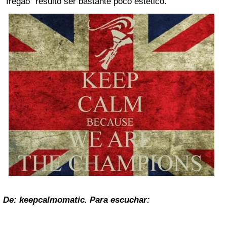
“fregao” resultó ser bastante poco estético.
De: keepcalmomatic. Para escuchar: