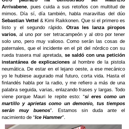
Arrivabene
, pues cuida a sus retoños con multitud de
mimos. Día sí, día también, habla maravillas del dúo
Sebastian Vettel
& Kimi Raikkonen. Que si el primero es
listo y el segundo rápido.
Otras les lanza piropos
varios
, al uno por ser tetracampeón y al otro por tener
solo uno, pero muy valioso. Como serán las cosas de
paternales, que el incidente en el pit del nórdico con su
rueda trasera mal apretada,
se saldó con una petición
instantánea de explicaciones
al hombre de la pistola
neumática. De estar en el lejano oeste, a ese mecánico
yo le hubiese augurado mal futuro, corta vida. Hasta el
finlandés habla por la radio, y me refiero a más de una
palabra seguida, varias, enlazando frases y largas. Todo
viene porque Mauri le repite esto: “
si eres como un
martillo y aprietas como un demonio, tus tiempos
serán muy buenos
”. Estamos sin duda ante el
nacimiento de “
Ice Hammer
”.