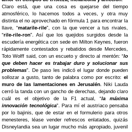
Claro está, que una cosa es quejarse del tiempo
atmosférico, lo hacemos todos a veces, y otra muy
distinta el no aprovechado en fórmula 1 para encontrar la
llave, “
matarile-rile
”, con la que vencer a tus rivales,
“
rile-rile-ron
”. Así que los quejidos surgidos desde la
escudería energética con sede en Milton Keynes, fueron
rápidamente contestados y rebatidos desde Mercedes,
Toto Wolff said, con un escueto y directo al mentón: “
lo
que deben hacer es trabajar duro y solucionar sus
problemas
”. De paso les indicó el lugar donde pueden
sollozar a gusto, tanto de palabra como por escrito:
el
muro de las lamentaciones en Jerusalén
. Niki Lauda
cerró la tanda con un gancho de derechas, dejando claro
cuál es el objetivo de la F1 actual, “
la máxima
innovación tecnológica
”. Para mí el austriaco pensaba
por lo bajinis, que de estar en el formulerio para otros
menesteres, léase vender refrescos enlatados, quizás
Disneylandia sea un lugar mucho más apropiado, juvenil