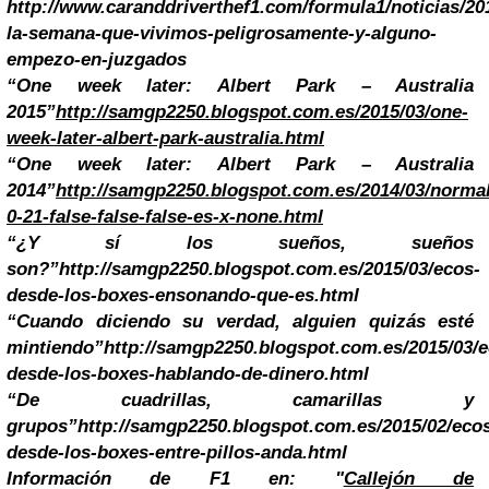
http://www.caranddriverthef1.com/formula1/noticias/20
la-semana-que-vivimos-peligrosamente-y-alguno-
empezo-en-juzgados
“One week later: Albert Park – Australia
2015”
http://samgp2250.blogspot.com.es/2015/03/one-
week-later-albert-park-australia.html
“One week later: Albert Park – Australia
2014”
http://samgp2250.blogspot.com.es/2014/03/normal
0-21-false-false-false-es-x-none.html
“¿Y sí los sueños, sueños
son?”
http://samgp2250.blogspot.com.es/2015/03/ecos-
desde-los-boxes-ensonando-que-es.html
“Cuando diciendo su verdad, alguien quizás esté
mintiendo”
http://samgp2250.blogspot.com.es/2015/03/e
desde-los-boxes-hablando-de-dinero.html
“De cuadrillas, camarillas y
grupos”
http://samgp2250.blogspot.com.es/2015/02/eco
desde-los-boxes-entre-pillos-anda.html
Información de F1 en: "
Callejón de