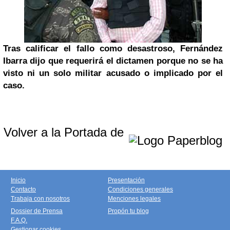
Tras calificar el fallo como desastroso, Fernández
Ibarra dijo que requerirá el dictamen porque no se ha
visto ni un solo militar acusado o implicado por el
caso.
Volver a la Portada de
Inicio
Presentación
Contacto
Condiciones generales
Trabaja con nosotros
Menciones legales
Dossier de Prensa
Propón tu blog
F.A.Q.
Gestionar cookies