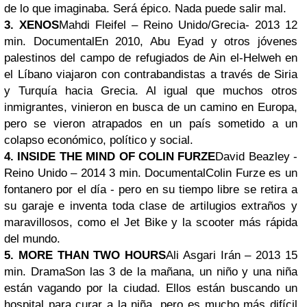
de lo que imaginaba. Será épico. Nada puede salir mal.
3. XENOS
Mahdi Fleifel – Reino Unido/Grecia- 2013 12
min. Documental
En 2010, Abu Eyad y otros jóvenes
palestinos del campo de refugiados de Ain el-Helweh en
el Líbano viajaron con contrabandistas a través de Siria
y Turquía hacia Grecia. Al igual que muchos otros
inmigrantes, vinieron en busca de un camino en Europa,
pero se vieron atrapados en un país sometido a un
colapso económico, político y social.
4. INSIDE THE MIND OF COLIN FURZE
David Beazley -
Reino Unido – 2014 3 min. Documental
Colin Furze es un
fontanero por el día - pero en su tiempo libre se retira a
su garaje e inventa toda clase de artilugios extraños y
maravillosos, como el Jet Bike y la scooter más rápida
del mundo.
5. MORE THAN TWO HOURS
Ali Asgari Irán – 2013 15
min. Drama
Son las 3 de la mañana, un niño y una niña
están vagando por la ciudad. Ellos están buscando un
hospital para curar a la niña, pero es mucho más difícil