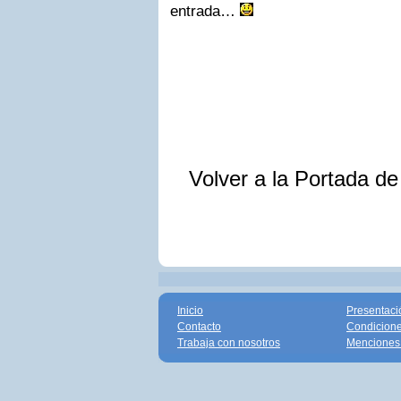
entrada…
Volver a la Portada d
Inicio
Presentaci
Contacto
Condicione
Trabaja con nosotros
Menciones 