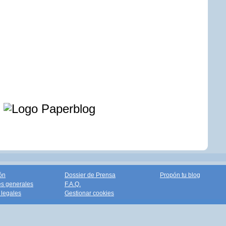
e
ón
Dossier de Prensa
Propón tu blog
s generales
F.A.Q.
legales
Gestionar cookies