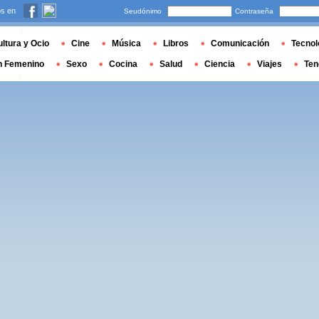
s en
Seudónimo
Contraseña
ltura y Ocio
Cine
Música
Libros
Comunicación
Tecnol
n Femenino
Sexo
Cocina
Salud
Ciencia
Viajes
Ten