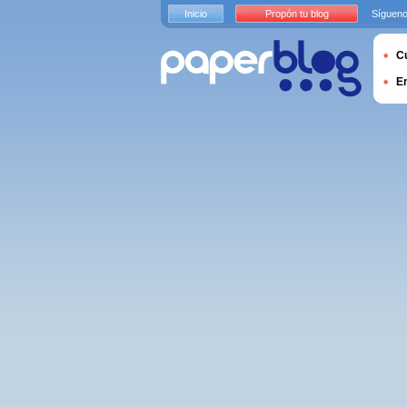
Inicio
Propón tu blog
Sígueno
Cu
E