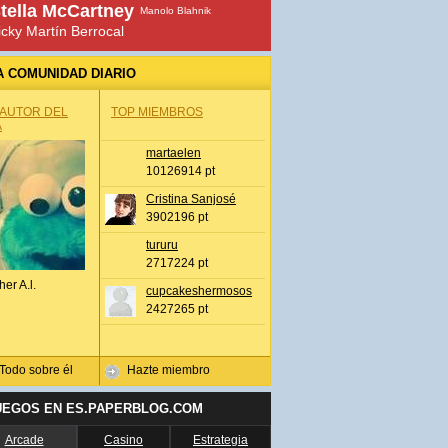
tella McCartney
Manolo Blahnik
icky Martín Berrocal
A COMUNIDAD DIARIO
 AUTOR DEL
TOP MIEMBROS
A
martaelen
10126914 pt
Cristina Sanjosé
3902196 pt
tururu
2717224 pt
her A.l.
cupcakeshermosos
2427265 pt
Todo sobre él
Hazte miembro
UEGOS EN ES.PAPERBLOG.COM
Arcade
Casino
Estrategia