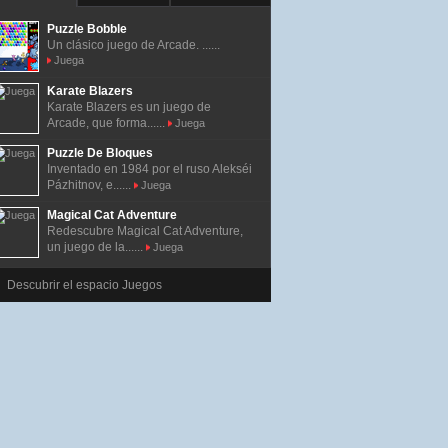
Puzzle Bobble
Un clásico juego de Arcade. ......
Juega
Karate Blazers
Karate Blazers es un juego de
Arcade, que forma......
Juega
Puzzle De Bloques
Inventado en 1984 por el ruso Alekséi
Pázhitnov, e......
Juega
Magical Cat Adventure
Redescubre Magical Cat Adventure,
un juego de la......
Juega
Descubrir el espacio Juegos