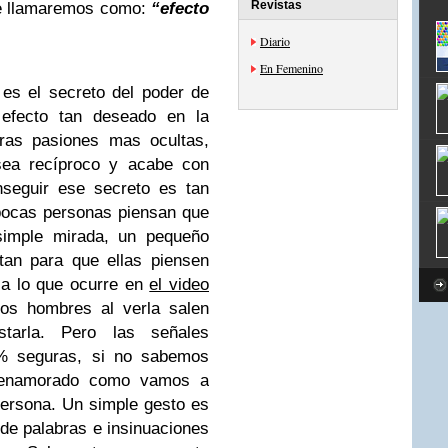
Revistas
ue llamaremos como:
“efecto
Diario
En Femenino
es el secreto del poder de
 efecto tan deseado en la
ras pasiones mas ocultas,
sea recíproco y acabe con
nseguir ese secreto es tan
ocas personas piensan que
simple mirada, un pequeño
an para que ellas piensen
 a lo que ocurre en
el video
los hombres al verla salen
starla. Pero las señales
% seguras, si no sabemos
e enamorado como vamos a
persona. Un simple gesto es
de palabras e insinuaciones