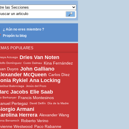
¿ Aún no eres miembro ?
Propón tu blog
EMAS POPULARES
Dries Van Noten
maya Arzuaga
Kina Fernández
olfo Domínguez
Custo Dalmau
John Galliano
uan Duyos
lexander McQueen
Carlos Díez
onia Rykiel
Ana Locking
istóbal Balenciaga
Jesús del Pozo
arc Jacobs
Elie Saab
Francis Montesinos
io Berhanyer
anuel Pertegaz
David Delfín
Día de la Madre
iorgio Armani
arolina Herrera
Alexander Wang
Roberto Verino
ena Benarroch
ivienne Westwood
Paco Rabanne