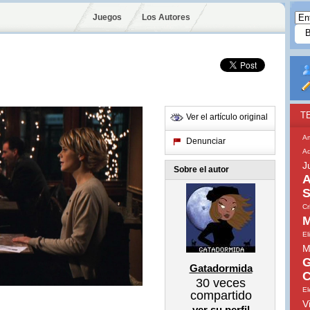
Juegos
Los Autores
T
Ver el artículo original
A
Denunciar
Ad
J
Sobre el autor
A
S
Cr
M
El
M
G
Gatadormida
C
30
veces
El
compartido
V
ver su perfil