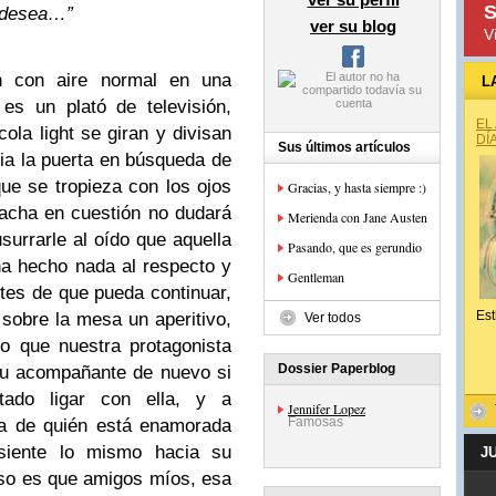
S
 desea…”
ver su blog
V
n con aire normal en una
L
es un plató de televisión,
EL
la light se giran y divisan
DÍ
Sus últimos artículos
ia la puerta en búsqueda de
ue se tropieza con los ojos
Gracias, y hasta siempre :)
acha en cuestión no dudará
Merienda con Jane Austen
urrarle al oído que aquella
Pasando, que es gerundio
ha hecho nada al respecto y
Gentleman
ntes de que pueda continuar,
Est
sobre la mesa un aperitivo,
Ver todos
lo que nuestra protagonista
Dossier Paperblog
su acompañante de nuevo si
ado ligar con ella, y a
Jennifer Lopez
Famosas
ca de quién está enamorada
siente lo mismo hacia su
J
aso es que amigos míos, esa