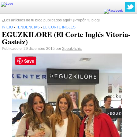
¿Los artículos de tu blog publicados aquí? ¡Propón tu blog!
INICIO
›
TENDENCIAS
›
EL CORTE INGLÉS
EGUZKILORE (El Corte Inglés Vitoria-
Gasteiz)
Publicado el 29 diciembre 2015 por
Speak4chic
Save