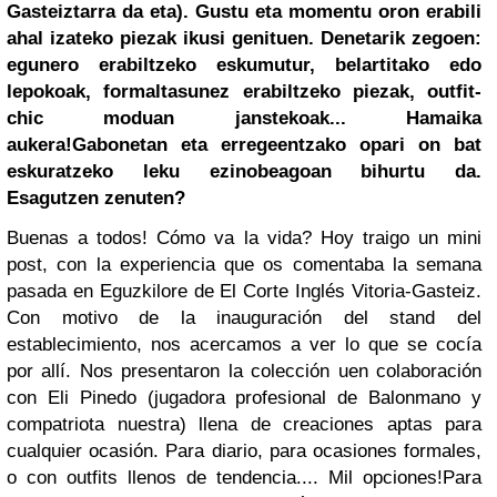
Gasteiztarra da eta). Gustu eta momentu oron erabili
ahal izateko piezak ikusi genituen. Denetarik zegoen:
egunero erabiltzeko eskumutur, belartitako edo
lepokoak, formaltasunez erabiltzeko piezak, outfit-
chic moduan janstekoak... Hamaika
aukera!
Gabonetan eta erregeentzako
opari on bat
eskuratzeko leku ezinobeagoan bihurtu da.
Esagutzen zenuten?
Buenas a todos! Cómo va la vida? Hoy traigo un mini
post, con la experiencia que os comentaba la semana
pasada en Eguzkilore de El Corte Inglés Vitoria-Gasteiz.
Con motivo de la inauguración del stand del
establecimiento, nos acercamos a ver lo que se cocía
por allí. Nos presentaron la colección uen colaboración
con Eli Pinedo (jugadora profesional de Balonmano y
compatriota nuestra) llena de creaciones aptas para
cualquier ocasión. Para diario, para ocasiones formales,
o con outfits llenos de tendencia.... Mil opciones!
Para