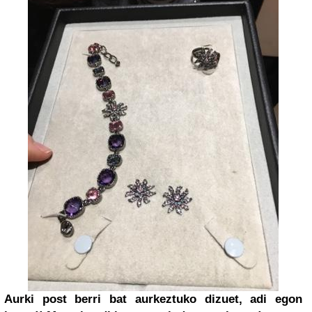
Aurki post berri bat aurkeztuko dizuet, adi egon