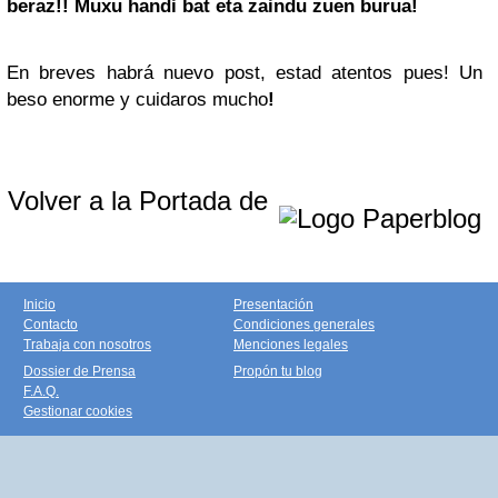
beraz!! Muxu handi bat eta zaindu zuen burua!
En breves habrá nuevo post, estad atentos pues! Un
beso enorme y cuidaros mucho
!
Volver a la Portada de
Inicio
Presentación
Contacto
Condiciones generales
Trabaja con nosotros
Menciones legales
Dossier de Prensa
Propón tu blog
F.A.Q.
Gestionar cookies