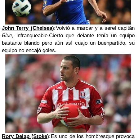
John Terry (Chelsea)
:
Volvió a marcar y a serel capitán
Blue,
infranqueable.Cierto que delante tenía un equipo
bastante blando pero aún así cuajo un buenpartido, su
equipo no encajó goles.
Rory Delap (Stoke)
:
Es uno de los hombresque provoca