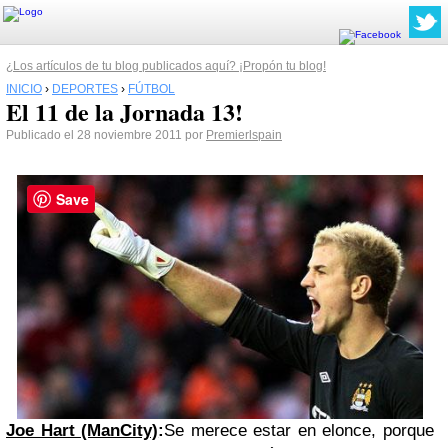
¿Los artículos de tu blog publicados aquí? ¡Propón tu blog!
INICIO
›
DEPORTES
›
FÚTBOL
El 11 de la Jornada 13!
Publicado el 28 noviembre 2011 por
Premierlspain
Save
Joe Hart (ManCity)
:
Se merece estar en elonce, porque