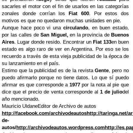
sacarles el motor con el fin de usarlos en las categorías
zonales donde corrían los
Fiat 600
. Por estos dos
motivos es que no quedaron muchas unidades en pie.
Aunque hace poco vi una
circulando
, en buen estado,
por las calles de
San Miguel,
en la provincia de
Buenos
Aires
. Lugar donde resido. Encontrar un
Fiat 133
en buen
estado es algo raro de ver en Argentina. Por eso se los
recuerdo a través de esta vieja publicidad de la época de
su lanzamiento en el país.
Estimo que la publicidad es de la revista
Gente
, pero no
puedo afirmarlo porque no tiene datos. Lo que sí puedo
afirmar es que corresponde a
1977
por la nota al pie que
dice que el precio de venta corresponde al
1 de julio
del
año mencionado.
Mauricio Uldane
Editor de Archivo de autos
http://facebook.com/archivodeautos
http://taringa.net/
de-
autos/
http://archivodeautos.wordpress.com
http://es.p