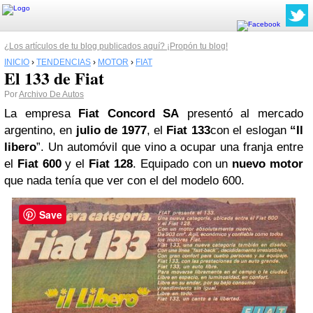
¿Los artículos de tu blog publicados aquí? ¡Propón tu blog!
INICIO
›
TENDENCIAS
›
MOTOR
›
FIAT
El 133 de Fiat
Por
Archivo De Autos
La empresa
Fiat
Concord
SA
presentó al mercado
argentino, en
julio de 1977
, el
Fiat 133
con el eslogan
“Il
libero
”. Un automóvil que vino a ocupar una franja entre
el
Fiat 600
y el
Fiat 128
. Equipado con un
nuevo motor
que nada tenía que ver con el del modelo 600.
Save