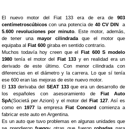
El nuevo motor del Fiat 133 era de era de
903
centímetros
cúbicos
con una potencia de
40 CV DIN
a
5.600 revoluciones por minuto
. Este motor, además,
de tener una
mayor cilindrada
que el motor que
equipaba al
Fiat 600
giraba en sentido contrario.
Muchos todavía hoy creen que el
Fiat 600 S modelo
1980
tenía el motor del
Fiat 133
y en realidad era un
derivado de este último. Con menor cilindrada con
diferencias en el diámetro y la carrera. Lo que sí tenía
ese 600 eran las mejoras de este nuevo motor.
El
133
derivaba del
SEAT 133
que era un desarrollo de
los españoles con asesoramiento de
Fiat Auto
SpA
(Societá per Azioni) y el motor del
Fiat 127
. Así es
como en
1977
la empresa
Fiat Concord
comienza a
fabricar este auto en Argentina.
Es un auto que tuvo problemas en algunas unidades que
se prendieron
fuego
y otras que fueron
robadas
para