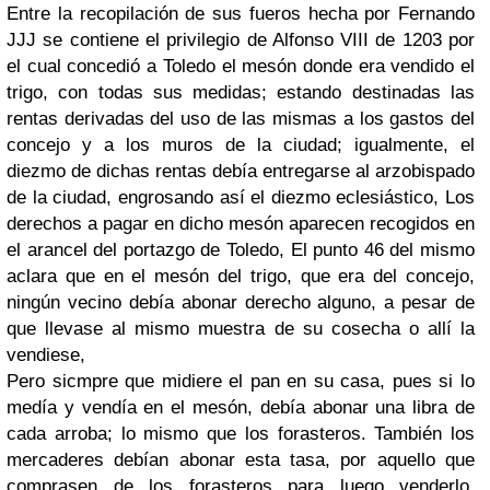
Entre la recopilación de sus fueros hecha por Fernando
JJJ se contiene el privilegio de Alfonso VIII de 1203 por
el cual concedió a Toledo el mesón donde era vendido el
trigo, con todas sus medidas; estando destinadas las
rentas derivadas del uso de las mismas a los gastos del
concejo y a los muros de la ciudad; igualmente, el
diezmo de dichas rentas debía entregarse al arzobispado
de la ciudad, engrosando así el diezmo eclesiástico, Los
derechos a pagar en dicho mesón aparecen recogidos en
el arancel del portazgo de Toledo, El punto 46 del mismo
aclara que en el mesón del trigo, que era del concejo,
ningún vecino debía abonar derecho alguno, a pesar de
que llevase al mismo muestra de su cosecha o allí la
vendiese,
Pero sicmpre que midiere el pan en su casa, pues si lo
medía y vendía en el mesón, debía abonar una libra de
cada arroba; lo mismo que los forasteros. También los
mercaderes debían abonar esta tasa, por aquello que
comprasen de los forasteros para luego venderlo.