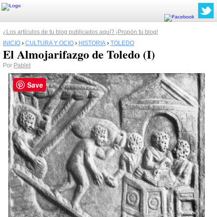
¿Los artículos de tu blog publicados aquí? ¡Propón tu blog!
INICIO
›
CULTURA Y OCIO
›
HISTORIA
›
TOLEDO
El Almojarifazgo de Toledo (I)
Por
Pablet
Save