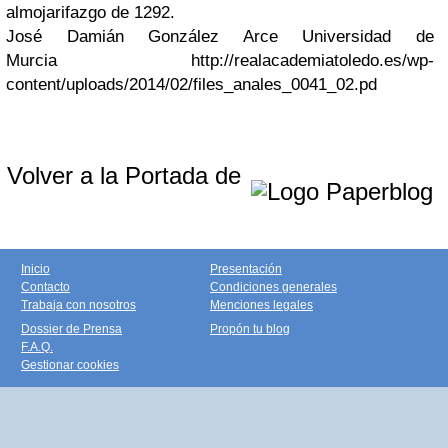
almojarifazgo de 1292.
José Damián González Arce Universidad de
Murcia http://realacademiatoledo.es/wp-
content/uploads/2014/02/files_anales_0041_02.pd
Volver a la Portada de
Inicio
Presentación
Contacto
Condiciones generales
Trabaja con nosotros
Menciones legales
Dossier de Prensa
Propón tu blog
F.A.Q.
Gestionar cookies