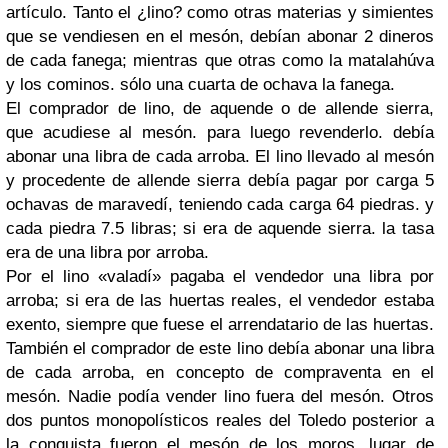
artículo. Tanto el ¿lino? como otras materias y simientes
que se vendiesen en el mesón, debían abonar 2 dineros
de cada fanega; mientras que otras como la matalahúva
y los cominos. sólo una cuarta de ochava la fanega.
El comprador de lino, de aquende o de allende sierra,
que acudiese al mesón. para luego revenderlo. debía
abonar una libra de cada arroba. El lino llevado al mesón
y procedente de allende sierra debía pagar por carga 5
ochavas de maravedí, teniendo cada carga 64 piedras. y
cada piedra 7.5 libras; si era de aquende sierra. la tasa
era de una libra por arroba.
Por el lino «valadí» pagaba el vendedor una libra por
arroba; si era de las huertas reales, el vendedor estaba
exento, siempre que fuese el arrendatario de las huertas.
También el comprador de este lino debía abonar una libra
de cada arroba, en concepto de compraventa en el
mesón. Nadie podía vender lino fuera del mesón. Otros
dos puntos monopolísticos reales del Toledo posterior a
la conquista fueron el mesón de los moros, lugar de