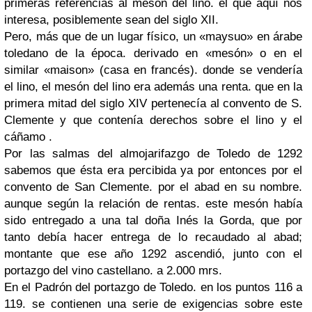
primeras referencias al mesón del lino. el que aquí nos
interesa, posiblemente sean del siglo XII.
Pero, más que de un lugar físico, un «maysuo» en árabe
toledano de la época. derivado en «mesón» o en el
similar «maison» (casa en francés). donde se vendería
el lino, el mesón del lino era además una renta. que en la
primera mitad del siglo XIV pertenecía al convento de S.
Clemente y que contenía derechos sobre el lino y el
cáñamo .
Por las salmas del almojarifazgo de Toledo de 1292
sabemos que ésta era percibida ya por entonces por el
convento de San Clemente. por el abad en su nombre.
aunque según la relación de rentas. este mesón había
sido entregado a una tal doña Inés la Gorda, que por
tanto debía hacer entrega de lo recaudado al abad;
montante que ese año 1292 ascendió, junto con el
portazgo del vino castellano. a 2.000 mrs.
En el Padrón del portazgo de Toledo. en los puntos 116 a
119. se contienen una serie de exigencias sobre este