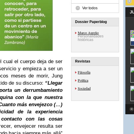
Ver todos
J
Dossier Paperblog
Marco Aurelio
Personalidades
históricas
l cual el cuerpo deja de ser
Revistas
servicio y empieza a ser un
Filosofía
ocos meses de morir, Jung
Política
tido de su discurso:
“Llegar
Sociedad
porta un derrumbamiento
quina con la que nuestra
) Cuanto más envejezco (…)
cidad de la experiencia
 contacto con las cosas
recer, envejecer resulta ser
endo hacia siempre más allá”