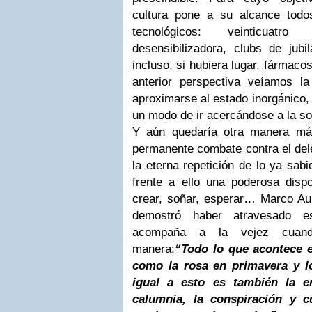
cultura pone a su alcance todo
tecnológicos: veinticuatr
desensibilizadora, clubs de jubi
incluso, si hubiera lugar, fármaco
anterior perspectiva veíamos 
aproximarse al estado inorgánico, 
un modo de ir acercándose a la so
Y aún quedaría otra manera más
permanente combate contra el dele
la eterna repetición de lo ya sab
frente a ello una poderosa dispo
crear, soñar, esperar… Marco Aure
demostró haber atravesado e
acompaña a la vejez cuand
manera:
“Todo lo que acontece e
como la rosa en primavera y l
igual a esto es también la e
calumnia, la conspiración y 