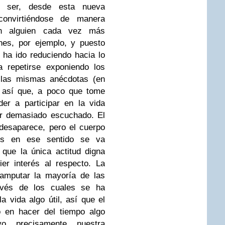
a ser, desde esta nueva
 convirtiéndose de manera
en alguien cada vez más
nes, por ejemplo, y puesto
ha ido reduciendo hacia lo
a repetirse exponiendo los
las mismas anécdotas (en
; así que, a poco que tome
er a participar en la vida
ser demasiado escuchado. El
 desaparece, pero el cuerpo
nes en ese sentido se va
que la única actitud digna
er interés al respecto. La
 amputar la mayoría de las
avés de los cuales se ha
 vida algo útil, así que el
o en hacer del tiempo algo
vo, precisamente, nuestra