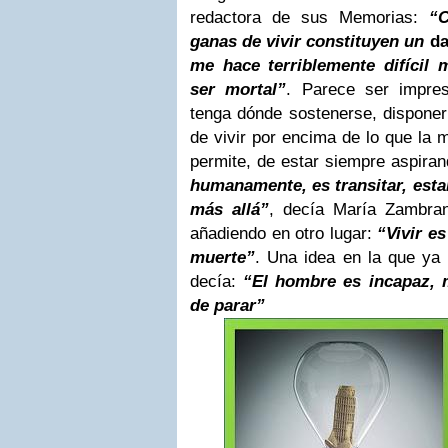
redactora de sus Memorias:
“
ganas de vivir constituyen un
d
me hace terriblemente difícil 
ser mortal”
. Parece ser impres
tenga dónde sostenerse, disponer
de vivir por encima de lo que la 
permite, de estar siempre aspir
humanamente, es transitar, est
más allá”
, decía María Zambran
añadiendo en otro lugar:
“Vivir e
muerte”
. Una idea en la que ya 
decía:
“El hombre es incapaz, 
de parar”