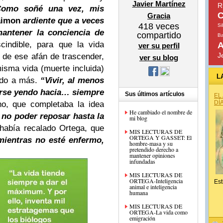
Javier Martínez
R
Como soñé una vez, mis
C
Gracia
aimon
ardiente que a veces
418
veces
Si
mantener la conciencia de
compartido
B
cindible, para que la vida
A
ver su perfil
J
 de ese afán de trascender,
ver su blog
misma vida (muerte incluida)
L
ando a más.
“Vivir, al menos
arse yendo hacia… siempre
Sus últimos artículos
EL
DÍ
o, que completaba la idea
He cambiado el nombre de
s no poder reposar hasta la
mi blog
había recalado Ortega, que
MIS LECTURAS DE
ORTEGA Y GASSET: El
mientras no esté enfermo,
hombre-masa y su
pretendido derecho a
mantener opiniones
infundadas
MIS LECTURAS DE
ORTEGA-Inteligencia
Est
animal e inteligencia
humana
MIS LECTURAS DE
ORTEGA-La vida como
emigración