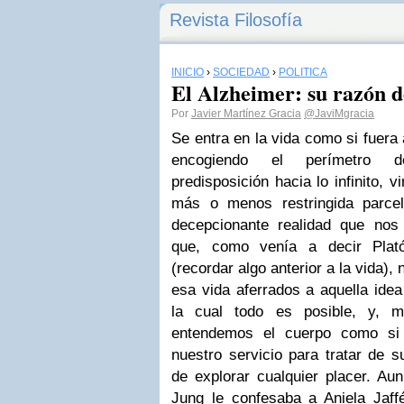
Revista Filosofía
INICIO
›
SOCIEDAD
›
POLÍTICA
El Alzheimer: su razón d
Por
Javier Martínez Gracia
@JaviMgracia
Se entra en la vida como si fuera
encogiendo el perímetro 
predisposición hacia lo infinito, 
más o menos restringida parce
decepcionante realidad que nos
que, como venía a decir Plató
(recordar algo anterior a la vida)
esa vida aferrados a aquella idea
la cual todo es posible, y, m
entendemos el cuerpo como si
nuestro servicio para tratar de su
de explorar cualquier placer. Au
Jung le confesaba a Aniela Jaffé