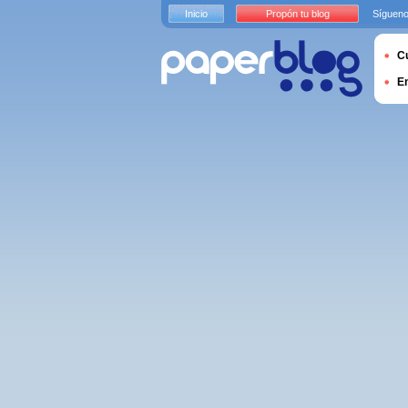
Inicio
Propón tu blog
Sígueno
Cu
E