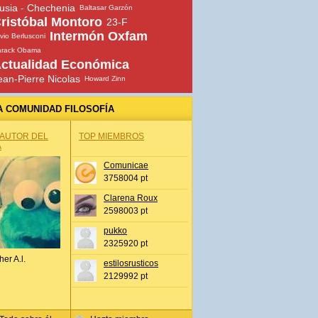
usia - Chechenia
Baltasar Garzón
ristóbal Montoro
23-F
Intermón Oxfam
lvio Berlusconi
arack Obama
ctualidad Económica
ean-Pierre Nicolas
Howard Zinn
A COMUNIDAD FILOSOFÍA
 AUTOR DEL
TOP MIEMBROS
A
Comunicae
3758004 pt
Clarena Roux
2598003 pt
pukko
2325920 pt
her A.l.
estilosrusticos
2129992 pt