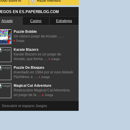
Todo sobre él
Hazte miembro
UEGOS EN ES.PAPERBLOG.COM
Arcade
Casino
Estrategia
Puzzle Bobble
Un clásico juego de Arcade. ......
Juega
Karate Blazers
Karate Blazers es un juego de
Arcade, que forma......
Juega
Puzzle De Bloques
Inventado en 1984 por el ruso Alekséi
Pázhitnov, e......
Juega
Magical Cat Adventure
Redescubre Magical Cat Adventure,
un juego de la......
Juega
Descubrir el espacio Juegos