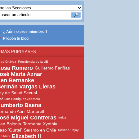
¿ Aún no eres miembro ?
Propón tu blog
EMAS POPULARES
ugo Chávez
Presidencia de la UE
osa Romero
Guillermo Fariñas
osé María Aznar
en Bernanke
ermán Vargas Lleras
ey de Salud Sexual
sé Luis Rodríguez Zapatero
umberto Baena
ernando Abril Martorell
osé Miguel Contreras
Irekia
lan Bolonia
Tormenta Xynthia
aso 'Gürtel'
Seísmo en Chile
Mariano Rajoy
Elizabeth II
rl Marx