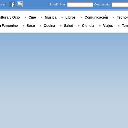
s en
Seudónimo
Contraseña
ltura y Ocio
Cine
Música
Libros
Comunicación
Tecnol
n Femenino
Sexo
Cocina
Salud
Ciencia
Viajes
Ten