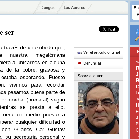
Juegos
Los Autores
e ser
 a través de un embudo que,
T
Ver el artículo original
de nuestra megalómana
viniera a ubicarnos en alguna
H
Denunciar
R
la de la pobre, gravosa y
J
Sobre el autor
 estaba esperando. Puesto
B
n, vivimos para recordar
G
, nos pasamos buena parte de
L
 primordial (prenatal) según
Jo
H
ientras se presta a ello,
F
 fuera un medio puesto a
J
perar cualquier dificultad o
P
n con 78 años, Carl Gustav
C
, su secretaria personal y
Ka