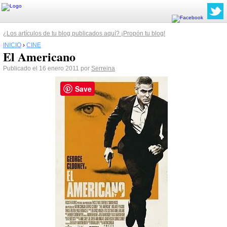
¿Los artículos de tu blog publicados aquí? ¡Propón tu blog!
INICIO
›
CINE
El Americano
Publicado el 16 enero 2011 por
Serreina
Save