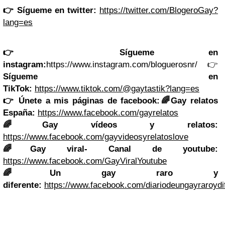
👉
Sígueme en twitter:
https://twitter.com/BlogeroGay?
lang=es
👉
Sígueme en
instagram:
https://www.instagram.com/bloguerosnr/
👉
Sígueme en
TikTok:
https://www.tiktok.com/@gaytastik?lang=es
👉
Únete a mis páginas de facebook:
🌈Gay relatos
España:
https://www.facebook.com/gayrelatos
🌈Gay vídeos y relatos:
https://www.facebook.com/gayvideosyrelatoslove
🌈Gay viral- Canal de youtube:
https://www.facebook.com/GayViralYoutube
🌈Un gay raro y
diferente:
https://www.facebook.com/diariodeungayraroydi