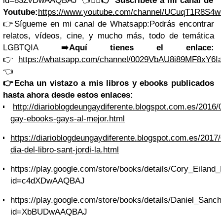
id=83ZvDwAAQBAJ
👈🏳️‍🌈
👉
Suscríbete a mi canal de
Youtube:
https://www.youtube.com/channel/UCuqT1R8S
👉Sígueme en mi canal de Whatsapp:
Podrás encontrar
relatos, vídeos, cine, y mucho más, todo de temática
LGBTQIA
➡️
Aquí tienes el enlace:
👉
https://whatsapp.com/channel/0029VbAU8i89MF8xY6I
👈
👉
Echa un vistazo a mis libros y ebooks publicados
hasta ahora desde estos enlaces:
http://diarioblogdeungaydiferente.blogspot.com.es/2016/0
gay-ebooks-gays-al-mejor.html
https://diarioblogdeungaydiferente.blogspot.com.es/2017/0
dia-del-libro-sant-jordi-la.html
https://play.google.com/store/books/details/Cory_Eilan
id=c4dXDwAAQBAJ
https://play.google.com/store/books/details/Daniel_San
id=XbBUDwAAQBAJ