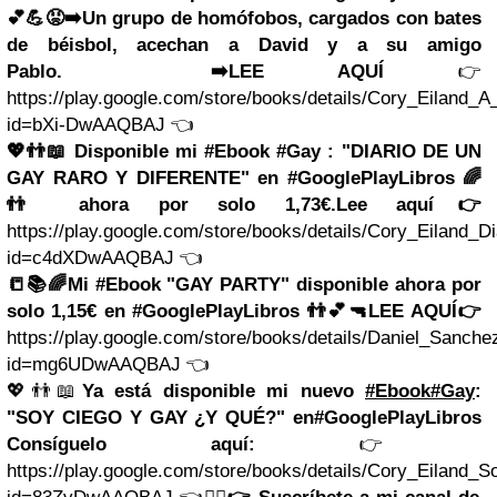
💕💪😡
➡️Un grupo de homófobos, cargados con bates
de béisbol, acechan a David y a su amigo
Pablo.
➡️LEE AQUÍ
👉
https://play.google.com/store/books/details/Cory_Eila
id=bXi-DwAAQBAJ 👈
💖👬📖 Disponible mi #Ebook #Gay : "DIARIO DE UN
GAY RARO Y DIFERENTE" en #GooglePlayLibros 🌈
👬 ahora por solo 1,73€.
Lee aquí👉
https://play.google.com/store/books/details/Cory_Eiland_
id=c4dXDwAAQBAJ 👈
📒📚🌈
Mi #Ebook "GAY PARTY" disponible ahora por
solo 1,15€ en #GooglePlayLibros 👬💕🔫
LEE AQUÍ
👉
https://play.google.com/store/books/details/Daniel_Sanc
id=mg6UDwAAQBAJ 👈
💖👬📖
Ya está disponible mi nuevo
#Ebook
#Gay
:
"SOY CIEGO Y GAY ¿Y QUÉ?" en
#GooglePlayLibros
Consíguelo aquí:
👉
https://play.google.com/store/books/details/Cory_Eila