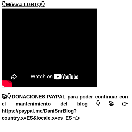
👇Música LGBTQ👇
🥰👇DONACIONES PAYPAL para poder continuar con
el mantenimiento del blog👇🥰👉
https://paypal.me/DaniSnrBlog?
country.x=ES&locale.x=es_ES
👈