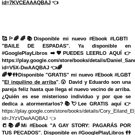
id=7KVCEAAAQBAJ
👈
🥰🏳️‍🌈🌈📚Disponible mi nuevo #Ebook #LGBTI
"BAILE DE ESPADAS". Ya disponible en
#GooglePlayLibros
➡️💖PUEDES LEERLO AQUÍ 👉
https://play.google.com/store/books/details/Daniel_S
id=V5X-DwAAQBAJ 👈🌈
🌈
💖👬
Disponible "GRATIS" mi nuevo #Ebook #LGBT
"
El inquilino de arriba
".
😮 David y Eduardo son una
pareja feliz hasta que llega el nuevo vecino de arriba.
¿Quién es ese misterioso individuo y por que se
dedica a atormentarlos?
📚💘Lee GRATIS aquí 👉
https://play.google.com/store/books/details/Cory_Eiland_El
id=JYzVDwAAQBAJ 👈
📒📚🌈Mi #Ebook "A GAY STORY: PAGARÁS POR
TUS PECADOS".
Disponible en #GooglePlayLibros 👬