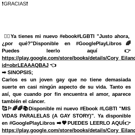
❗GRACIAS❗
🏳️‍🌈Ya tienes mi nuevo
#ebook
#LGBTI
"Justo ahora,
¿por qué?"
Disponible en
#GooglePlayLibros
🌈
Puedes leerlo aquí 👉
https://play.google.com/store/books/details/Cory_Ei
id=obrLEAAAQBAJ
👈
➡ SINOPSIS;
Carlos es un joven gay que no tiene demasiada
suerte en casi ningún aspecto de su vida. Tanto es
así, que cuando por fin encuentra el amor, aparece
también el cáncer.
🥰🏳️‍🌈🌈📚Disponible mi nuevo #Ebook #LGBTI "MIS
VIDAS PARALELAS (A GAY STORY)".
Ya disponible
en #GooglePlayLibros
➡️💖PUEDES LEERLO AQUÍ
👉
https://play.google.com/store/books/details/Cory_Eil