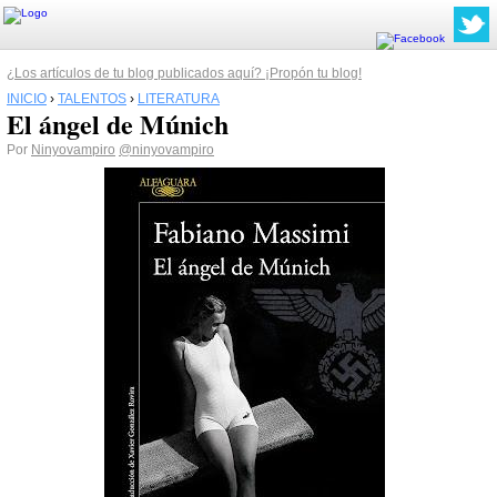
¿Los artículos de tu blog publicados aquí? ¡Propón tu blog!
INICIO
›
TALENTOS
›
LITERATURA
El ángel de Múnich
Por
Ninyovampiro
@ninyovampiro