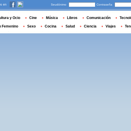
s en
Seudónimo
Contraseña
ltura y Ocio
Cine
Música
Libros
Comunicación
Tecnol
n Femenino
Sexo
Cocina
Salud
Ciencia
Viajes
Ten