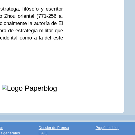
stratega, filósofo y escritor
o Zhou oriental (771-256 a.
icionalmente la autoría de El
bra de estrategia militar que
ccidental como a la del este
e
ón
Dossier de Prensa
Propón tu blog
s generales
F.A.Q.