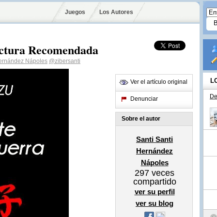
Juegos
Los Autores
Lectura Recomendada
Hernández Nápoles
@zibersanti
L
Ver el artículo original
De
Denunciar
Sobre el autor
Santi Santi
Hernández
Nápoles
297
veces
compartido
ver su perfil
ver su blog