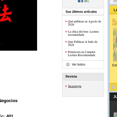
L
Sus últimos artículos
EL
Qué publicar en Agosto de
DÍ
2026
La chica del tren: Lectura
recomendada
Que Publicar el Julio de
2026
Primavera en Camelot.
Lectura Recomendada
Ver todos
Est
Revista
Tecnología
J
/Negocios
ión:
401