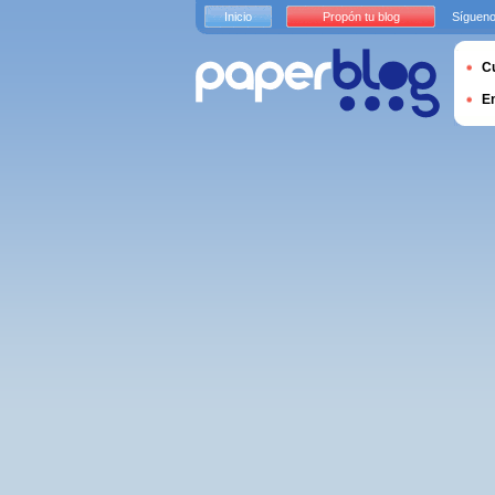
Inicio
Propón tu blog
Sígueno
Cu
E