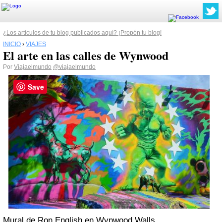
¿Los artículos de tu blog publicados aquí? ¡Propón tu blog!
INICIO
›
VIAJES
El arte en las calles de Wynwood
Por
Viajaelmundo
@viajaelmundo
Save
Mural de Ron English en Wynwood Walls