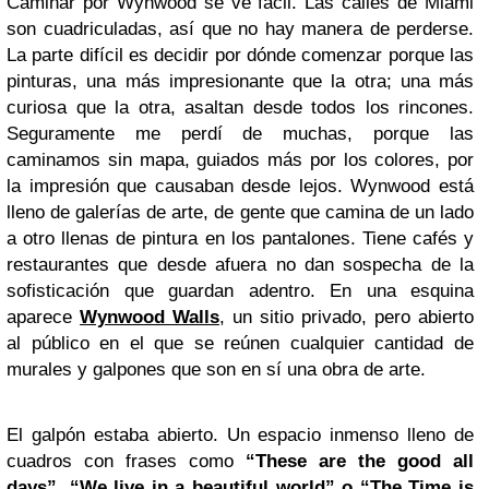
Caminar por Wynwood se ve fácil. Las calles de Miami
son cuadriculadas, así que no hay manera de perderse.
La parte difícil es decidir por dónde comenzar porque las
pinturas, una más impresionante que la otra; una más
curiosa que la otra, asaltan desde todos los rincones.
Seguramente me perdí de muchas, porque las
caminamos sin mapa, guiados más por los colores, por
la impresión que causaban desde lejos. Wynwood está
lleno de galerías de arte, de gente que camina de un lado
a otro llenas de pintura en los pantalones. Tiene cafés y
restaurantes que desde afuera no dan sospecha de la
sofisticación que guardan adentro. En una esquina
aparece
Wynwood Walls
, un sitio privado, pero abierto
al público en el que se reúnen cualquier cantidad de
murales y galpones que son en sí una obra de arte.
El galpón estaba abierto. Un espacio inmenso lleno de
cuadros con frases como
“These are the good all
days”, “We live in a beautiful world” o “The Time is