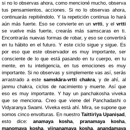
si no lo observas ahora, como mencioné mucho, observa
tus pensamientos, acciones. Si no lo observas ahora,
continuarás repitiéndolo. Y la repetición continua lo hará
aún más fuerte. Eso se convierte en un
v
r
tti
, y el
v
r
tti
se vuelve más fuerte, crearás más samscaras en ti.
Encontrarás nuevas formas de robar, y eso se convertirá
en tu hábito en el futuro. Y este ciclo sigue y sigue. Es
por eso que este observador es muy importante, ser
consciente de lo que está pasando en tu cuerpo, en tu
mente, en tu inteligencia, en tus emociones es muy
importante. Si no observas y simplemente vas así, serás
arrastrado a este
sa
m
skāra-v
r
tti chakra
, y de ahí, al
janmu chakra, ciclos de nacimiento y muerte. Así que
eso es muy importante. Y hay un panchakosha viveka
que se menciona. Creo que viene del Panchadashi o
Vidyaranya Swami. Viveka está ahí. Mira, se supone que
somos cinco envolturas. En nuestro
Taittirīya Upaniṣad
,
esto dice:
anamaya kosha
,
pranamaya kosha
,
manomaya kosha
,
vijnanamaya kosha
,
anandamaya