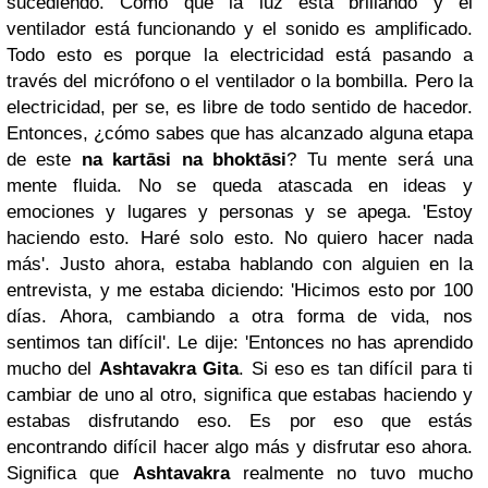
sucediendo. Como que la luz está brillando y el
ventilador está funcionando y el sonido es amplificado.
Todo esto es porque la electricidad está pasando a
través del micrófono o el ventilador o la bombilla. Pero la
electricidad, per se, es libre de todo sentido de hacedor.
Entonces, ¿cómo sabes que has alcanzado alguna etapa
de este
na kartāsi na bhoktāsi
? Tu mente será una
mente fluida. No se queda atascada en ideas y
emociones y lugares y personas y se apega. 'Estoy
haciendo esto. Haré solo esto. No quiero hacer nada
más'. Justo ahora, estaba hablando con alguien en la
entrevista, y me estaba diciendo: 'Hicimos esto por 100
días. Ahora, cambiando a otra forma de vida, nos
sentimos tan difícil'. Le dije: 'Entonces no has aprendido
mucho del
Ashtavakra Gita
. Si eso es tan difícil para ti
cambiar de uno al otro, significa que estabas haciendo y
estabas disfrutando eso. Es por eso que estás
encontrando difícil hacer algo más y disfrutar eso ahora.
Significa que
Ashtavakra
realmente no tuvo mucho