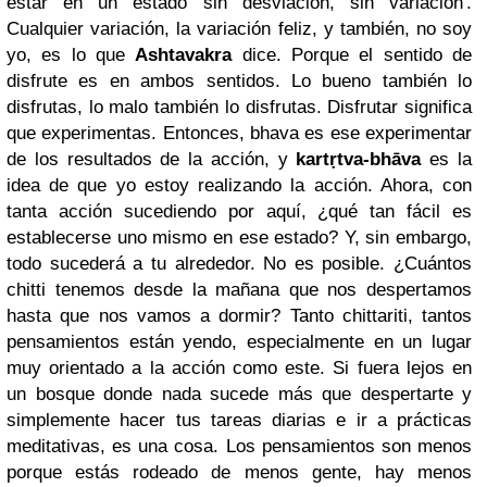
estar
en un estado sin desviación, sin variación'.
Cualquier variación, la variación feliz, y también, no soy
yo, es lo que
Ashtavakra
dice. Porque el sentido de
disfrute es en ambos sentidos. Lo bueno también lo
disfrutas, lo malo también lo disfrutas. Disfrutar significa
que experimentas. Entonces, bhava es ese experimentar
de los resultados de la acción, y
kart
ṛ
tva-bhāva
es la
idea de que yo estoy realizando la acción. Ahora, con
tanta acción sucediendo por aquí, ¿qué tan fácil es
establecerse uno mismo en ese estado? Y, sin embargo,
todo sucederá a tu alrededor. No es posible. ¿Cuántos
chitti tenemos desde la mañana que nos despertamos
hasta que nos vamos a dormir? Tanto chittariti, tantos
pensamientos están yendo, especialmente en un lugar
muy orientado a la acción como este. Si fuera lejos en
un bosque donde nada sucede más que despertarte y
simplemente hacer tus tareas diarias e ir a prácticas
meditativas, es una cosa. Los pensamientos son menos
porque estás rodeado de menos gente, hay menos