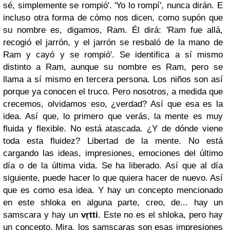
sé, simplemente se rompió'. 'Yo lo rompí', nunca dirán. E
incluso otra forma de cómo nos dicen, como supón que
su nombre es, digamos, Ram. Él dirá: 'Ram fue allá,
recogió el jarrón, y el jarrón se resbaló de la mano de
Ram y cayó y se rompió'. Se identifica a sí mismo
distinto a Ram, aunque su nombre es Ram, pero se
llama a sí mismo en tercera persona. Los niños son así
porque ya conocen el truco. Pero nosotros, a medida que
crecemos, olvidamos eso, ¿verdad? Así que esa es la
idea. Así que, lo primero que verás, la mente es muy
fluida y flexible. No está atascada. ¿Y de dónde viene
toda esta fluidez? Libertad de la mente. No está
cargando las ideas, impresiones, emociones del último
día o de la última vida. Se ha liberado. Así que al día
siguiente, puede hacer lo que quiera hacer de nuevo. Así
que es como esa idea. Y hay un concepto mencionado
en este shloka en alguna parte, creo, de... hay un
samscara y hay un
v
ṛ
tti
. Este no es el shloka, pero hay
un concepto. Mira, los samscaras son esas impresiones