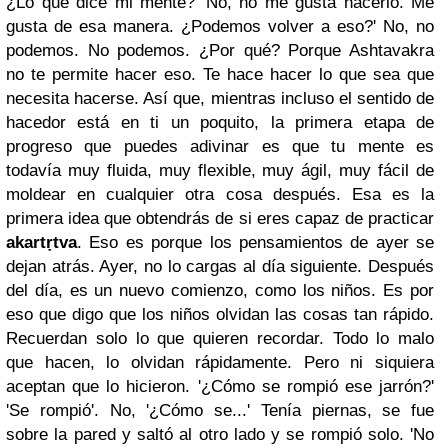
¿Lo que dice mi mente? 'No, no me gusta hacerlo. Me
gusta de esa manera. ¿Podemos volver a eso?' No, no
podemos. No podemos. ¿Por qué? Porque Ashtavakra
no te permite hacer eso. Te hace hacer lo que sea que
necesita hacerse. Así que, mientras incluso el sentido de
hacedor está en ti un poquito, la primera etapa de
progreso que puedes adivinar es que tu mente es
todavía muy fluida, muy flexible, muy ágil, muy fácil de
moldear en cualquier otra cosa después. Esa es la
primera idea que obtendrás de si eres capaz de practicar
akart
ṛ
tva
. Eso es porque los pensamientos de ayer se
dejan atrás. Ayer, no lo cargas al día siguiente. Después
del día, es un nuevo comienzo, como los niños. Es por
eso que digo que los niños olvidan las cosas tan rápido.
Recuerdan solo lo que quieren recordar. Todo lo malo
que hacen, lo olvidan rápidamente. Pero ni siquiera
aceptan que lo hicieron. '¿Cómo se rompió ese jarrón?'
'Se rompió'. No, '¿Cómo se...' Tenía piernas, se fue
sobre la pared y saltó al otro lado y se rompió solo. 'No