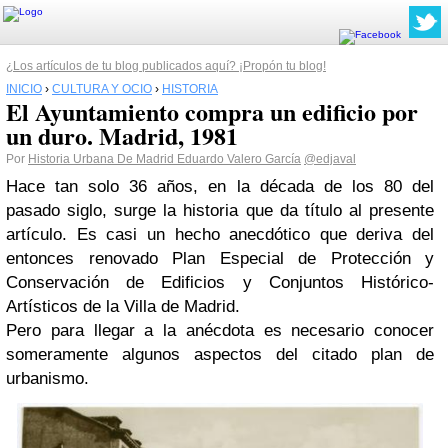
¿Los artículos de tu blog publicados aquí? ¡Propón tu blog!
INICIO
›
CULTURA Y OCIO
›
HISTORIA
El Ayuntamiento compra un edificio por
un duro. Madrid, 1981
Por
Historia Urbana De Madrid Eduardo Valero García
@edjaval
Hace tan solo 36 años, en la década de los 80 del
pasado siglo, surge la historia que da título al presente
artículo. Es casi un hecho anecdótico que deriva del
entonces renovado Plan Especial de Protección y
Conservación de Edificios y Conjuntos Histórico-
Artísticos de la Villa de Madrid.
Pero para llegar a la anécdota es necesario conocer
someramente algunos aspectos del citado plan de
urbanismo.