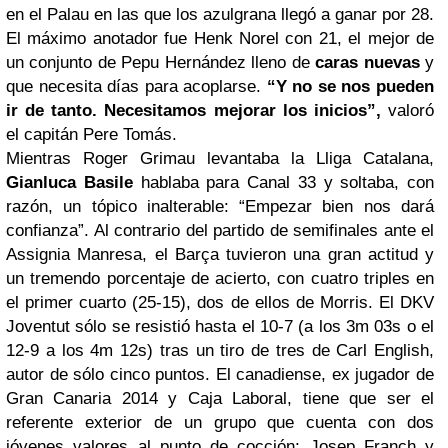
en el Palau en las que los azulgrana llegó a ganar por 28.
El máximo anotador fue Henk Norel con 21, el mejor de
un conjunto de Pepu Hernández lleno de
caras nuevas
y
que necesita días para acoplarse.
“Y no se nos pueden
ir de tanto. Necesitamos mejorar los inicios”,
valoró
el capitán Pere Tomás.
Mientras Roger Grimau levantaba la Lliga Catalana,
Gianluca Basile
hablaba para Canal 33 y soltaba, con
razón, un tópico inalterable: “Empezar bien nos dará
confianza”. Al contrario del partido de semifinales ante el
Assignia Manresa, el Barça tuvieron una gran actitud y
un tremendo porcentaje de acierto, con cuatro triples en
el primer cuarto (25-15), dos de ellos de Morris. El DKV
Joventut sólo se resistió hasta el 10-7 (a los 3m 03s o el
12-9 a los 4m 12s) tras un tiro de tres de Carl English,
autor de sólo cinco puntos. El canadiense, ex jugador de
Gran Canaria 2014 y Caja Laboral, tiene que ser el
referente exterior de un grupo que cuenta con dos
jóvenes valores al punto de cocción: Josep Franch y