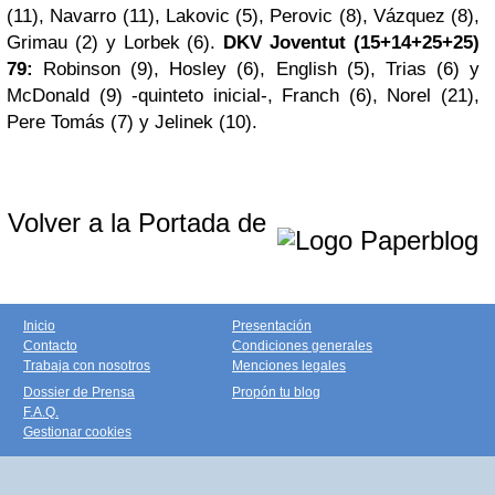
(11), Navarro (11), Lakovic (5), Perovic (8), Vázquez (8),
Grimau (2) y Lorbek (6).
DKV Joventut (15+14+25+25)
79:
Robinson (9), Hosley (6), English (5), Trias (6) y
McDonald (9) -quinteto inicial-, Franch (6), Norel (21),
Pere Tomás (7) y Jelinek (10).
Volver a la Portada de
Inicio
Presentación
Contacto
Condiciones generales
Trabaja con nosotros
Menciones legales
Dossier de Prensa
Propón tu blog
F.A.Q.
Gestionar cookies