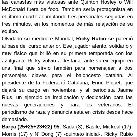
las canastas más vistosas ante Quinton Hosley o Will
McDonald fuera de foco. También sería protagonista en
el último cuarto acumulando tres personales seguidas en
tres minutos, en los momentos de más relajación de su
equipo.
Olvidado su mediocre Mundial,
Ricky Rubio
se pareció
al base del curso anterior. Ese jugador atento, solidario y
muy físico que brilló en su primera temporada con los
azulgrana. Ricky volvió a destacar ante su ex equipo en
una final que sirvió también para homenajear a dos
personajes claves para el baloncesto catalán. Al
presidente de la Federació Catalana, Enric Piquet, que
dejará su cargo en noviembre, y al periodista Jaume
Rius, un ejemplo de implicación y dedicación para las
nuevas generaciones y para los veteranos. El
periodismo de raza y denuncia está en crisis desde hace
demasiado.
Barça (25+25+23+22) 95:
Sada (3), Basile, Mickeal (17),
Morris (17) y N' Dong (7) -quinteto inicial-, Ricky Rubio