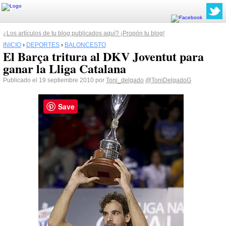
¿Los artículos de tu blog publicados aquí? ¡Propón tu blog!
INICIO
›
DEPORTES
›
BALONCESTO
El Barça tritura al DKV Joventut para
ganar la Lliga Catalana
Publicado el 19 septiembre 2010 por
Toni_delgado
@ToniDelgadoG
Save