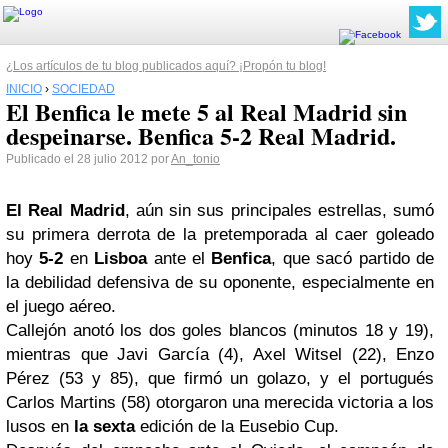
¿Los artículos de tu blog publicados aquí? ¡Propón tu blog!
INICIO
›
SOCIEDAD
El Benfica le mete 5 al Real Madrid sin
despeinarse. Benfica 5-2 Real Madrid.
Publicado el 28 julio 2012 por
An_tonio
El Real Madrid
, aún sin sus principales estrellas, sumó
su primera derrota de la pretemporada al caer goleado
hoy
5-2
en
Lisboa
ante el
Benfica
, que sacó partido de
la debilidad defensiva de su oponente, especialmente en
el juego aéreo.
Callejón anotó los dos goles blancos (minutos 18 y 19),
mientras que Javi García (4), Axel Witsel (22), Enzo
Pérez (53 y 85), que firmó un golazo, y el portugués
Carlos Martins (58) otorgaron una merecida victoria a los
lusos en
la sexta
edición de la Eusebio Cup.