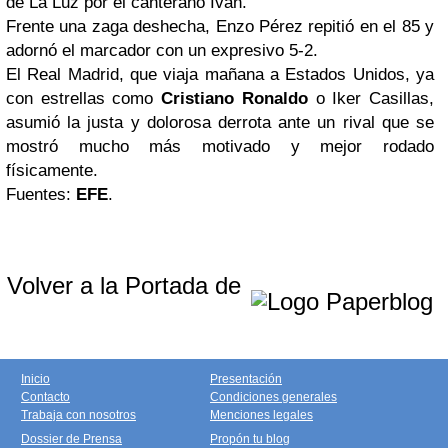
de La Luz por el canterano Iván.
Frente una zaga deshecha, Enzo Pérez repitió en el 85 y
adornó el marcador con un expresivo 5-2.
El Real Madrid, que viaja mañana a Estados Unidos, ya
con estrellas como
Cristiano Ronaldo
o Iker Casillas,
asumió la justa y dolorosa derrota ante un rival que se
mostró mucho más motivado y mejor rodado
físicamente.
Fuentes:
EFE
.
Volver a la Portada de
Inicio
Presentación
Contacto
Condiciones generales
Trabaja con nosotros
Menciones legales
Dossier de Prensa
Propón tu blog