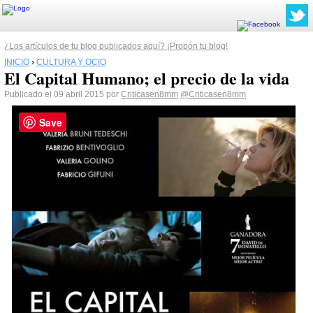
¿Los artículos de tu blog publicados aquí? ¡Propón tu blog!
INICIO
›
CULTURA Y OCIO
El Capital Humano; el precio de la vida
Publicado el 09 abril 2015 por
Criticasen8mm
@Criticasen8mm
Save