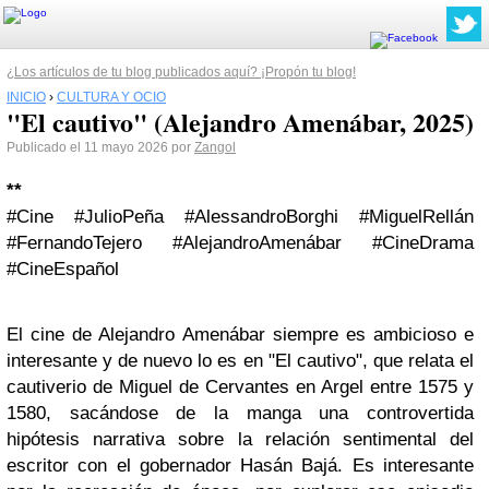
¿Los artículos de tu blog publicados aquí? ¡Propón tu blog!
INICIO
›
CULTURA Y OCIO
"El cautivo" (Alejandro Amenábar, 2025)
Publicado el 11 mayo 2026 por
Zangol
**
#Cine #JulioPeña #AlessandroBorghi #MiguelRellán
#FernandoTejero #AlejandroAmenábar #CineDrama
#CineEspañol
El cine de Alejandro Amenábar siempre es ambicioso e
interesante y de nuevo lo es en "El cautivo", que relata el
cautiverio de Miguel de Cervantes en Argel entre 1575 y
1580, sacándose de la manga una controvertida
hipótesis narrativa sobre la relación sentimental del
escritor con el gobernador Hasán Bajá. Es interesante