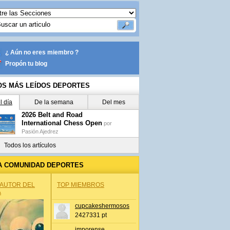
¿ Aún no eres miembro ?
Propón tu blog
OS MÁS LEÍDOS DEPORTES
l día
De la semana
Del mes
2026 Belt and Road
International Chess Open
por
Pasión Ajedrez
Todos los artículos
A COMUNIDAD DEPORTES
 AUTOR DEL
TOP MIEMBROS
A
cupcakeshermosos
2427331 pt
jmporense