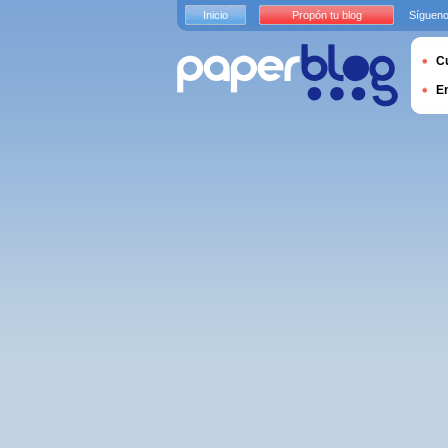
Inicio
Propón tu blog
Sígueno
Cu
E