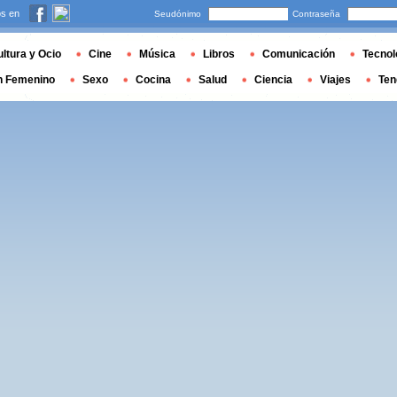
s en
Seudónimo
Contraseña
ltura y Ocio
Cine
Música
Libros
Comunicación
Tecnol
n Femenino
Sexo
Cocina
Salud
Ciencia
Viajes
Ten