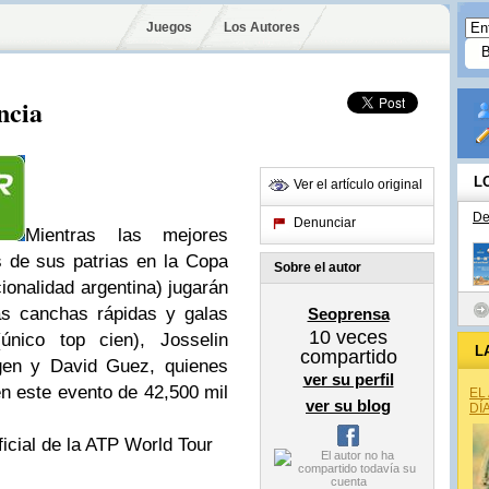
Juegos
Los Autores
ncia
L
Ver el artículo original
De
Denunciar
Mientras las mejores
s de sus patrias en la Copa
Sobre el autor
ionalidad argentina) jugarán
as canchas rápidas y galas
Seoprensa
10
veces
nico top cien), Josselin
L
compartido
egen y David Guez, quienes
ver su perfil
n este evento de 42,500 mil
EL
ver su blog
DÍ
ficial de la ATP World Tour