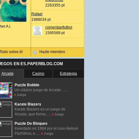
2263355 pt
Rafael
1988034 pt
her A.l.
comentaelfutbol
1595589 pt
Todo sobre él
Hazte miembro
UEGOS EN ES.PAPERBLOG.COM
Arcade
Casino
Estrategia
Puzzle Bobble
Un clásico juego de Arcade. ......
Juega
Karate Blazers
Karate Blazers es un juego de
Arcade, que forma......
Juega
Puzzle De Bloques
Inventado en 1984 por el ruso Alekséi
Pázhitnov, e......
Juega