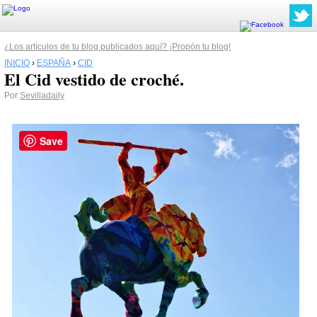
¿Los artículos de tu blog publicados aquí? ¡Propón tu blog!
INICIO
›
ESPAÑA
›
CID
El Cid vestido de croché.
Por
Sevilladaily
Save