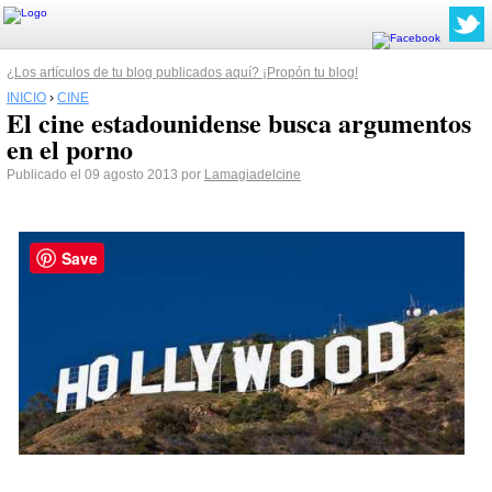
¿Los artículos de tu blog publicados aquí? ¡Propón tu blog!
INICIO
›
CINE
El cine estadounidense busca argumentos
en el porno
Publicado el 09 agosto 2013 por
Lamagiadelcine
Save