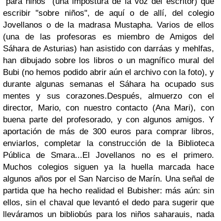
"para niños" (una impostura de la voz del escritor) que
escribir "sobre niños", de aquí o de allí, del colegio
Jovellanos o de la madrasa Mustapha. Varios de ellos
(una de las profesoras es miembro de Amigos del
Sáhara de Asturias) han asistido con darráas y mehlfas,
han dibujado sobre los libros o un magnífico mural del
Bubi (no hemos podido abrir aún el archivo con la foto), y
durante algunas semanas el Sáhara ha ocupado sus
mentes y sus corazones.Después, almuerzo con el
director, Mario, con nuestro contacto (Ana Mari), con
buena parte del profesorado, y con algunos amigos. Y
aportación de más de 300 euros para comprar libros,
enviarlos, completar la construcción de la Biblioteca
Pública de Smara...El Jovellanos no es el primero.
Muchos colegios siguen ya la huella marcada hace
algunos años por el San Narciso de Marín. Una señal de
partida que ha hecho realidad el Bubisher: más aún: sin
ellos, sin el chaval que levantó el dedo para sugerir que
lleváramos un bibliobús para los niños saharauis, nada