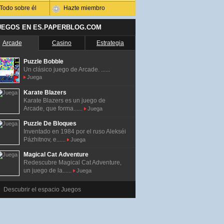
Todo sobre él
Hazte miembro
UEGOS EN ES.PAPERBLOG.COM
Arcade
Casino
Estrategia
Puzzle Bobble
Un clásico juego de Arcade. ......
Juega
Karate Blazers
Karate Blazers es un juego de
Arcade, que forma......
Juega
Puzzle De Bloques
Inventado en 1984 por el ruso Alekséi
Pázhitnov, e......
Juega
Magical Cat Adventure
Redescubre Magical Cat Adventure,
un juego de la......
Juega
Descubrir el espacio Juegos