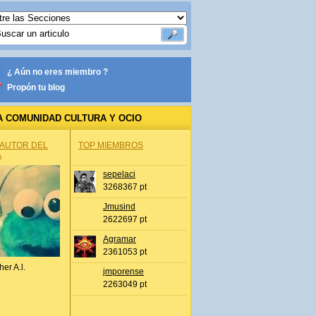
¿ Aún no eres miembro ?
Propón tu blog
A COMUNIDAD CULTURA Y OCIO
 AUTOR DEL
TOP MIEMBROS
A
sepelaci
3268367 pt
Jmusind
2622697 pt
Agramar
2361053 pt
her A.l.
jmporense
2263049 pt