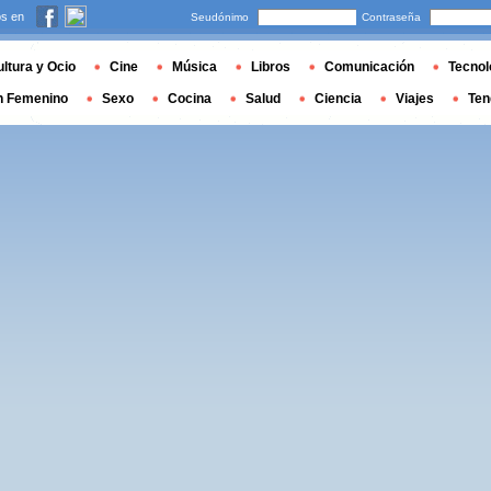
s en
Seudónimo
Contraseña
ltura y Ocio
Cine
Música
Libros
Comunicación
Tecnol
n Femenino
Sexo
Cocina
Salud
Ciencia
Viajes
Ten