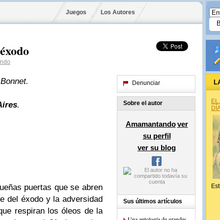
Juegos
Los Autores
 éxodo
ndo
 Bonnet.
L
Denunciar
EL
Sobre el autor
ires
.
DÍ
Amamantando
ver
su perfil
ver su blog
equeñas puertas que se abren
Est
ebre del éxodo y la adversidad
Sus últimos artículos
que respiran los óleos de la
Una antología de grandes