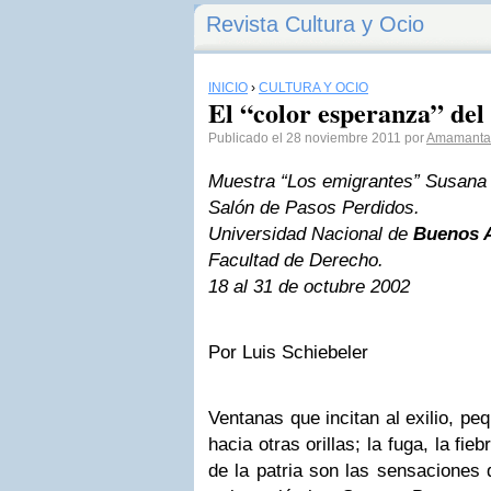
Revista Cultura y Ocio
INICIO
›
CULTURA Y OCIO
El “color esperanza” del
Publicado el 28 noviembre 2011 por
Amamanta
Muestra “Los emigrantes” Susana
Salón de Pasos Perdidos.
Universidad Nacional de
Buenos A
Facultad de Derecho.
18 al 31 de octubre 2002
Por Luis Schiebeler
Ventanas que incitan al exilio, p
hacia otras orillas; la fuga, la fi
de la patria son las sensaciones 