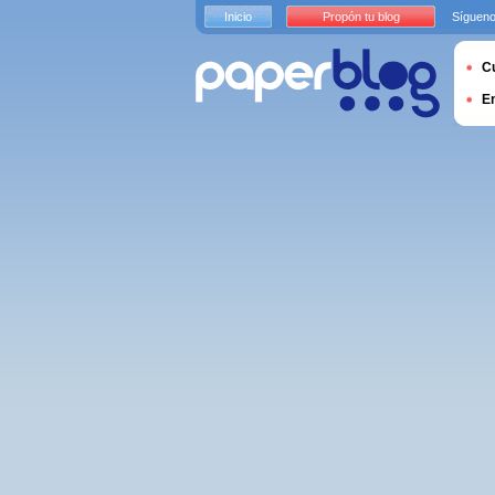
Inicio
Propón tu blog
Sígueno
Cu
E