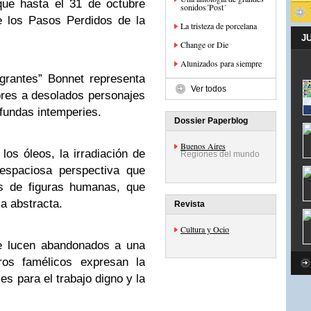
que hasta el 31 de octubre
sonidos´Post´
e los Pasos Perdidos de la
La tristeza de porcelana
J
Change or Die
Alunizados para siempre
grantes” Bonnet representa
Ver todos
res a desolados personajes
fundas intemperies.
Dossier Paperblog
Buenos Aires
los óleos, la irradiación de
Regiones del mundo
 espaciosa perspectiva que
s de figuras humanas, que
a abstracta.
Revista
Cultura y Ocio
se lucen abandonados a una
ros famélicos expresan la
es para el trabajo digno y la