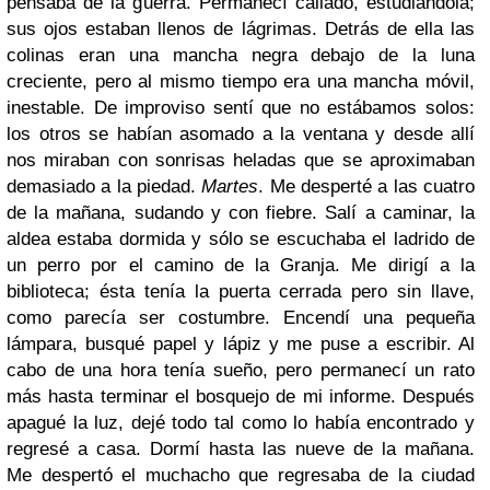
pensaba de la guerra. Permanecí callado, estudiándola;
sus ojos estaban llenos de lágrimas. Detrás de ella las
colinas eran una mancha negra debajo de la luna
creciente, pero al mismo tiempo era una mancha móvil,
inestable. De improviso sentí que no estábamos solos:
los otros se habían asomado a la ventana y desde allí
nos miraban con sonrisas heladas que se aproximaban
demasiado a la piedad.
Martes
. Me desperté a las cuatro
de la mañana, sudando y con fiebre. Salí a caminar, la
aldea estaba dormida y sólo se escuchaba el ladrido de
un perro por el camino de la Granja. Me dirigí a la
biblioteca; ésta tenía la puerta cerrada pero sin llave,
como parecía ser costumbre. Encendí una pequeña
lámpara, busqué papel y lápiz y me puse a escribir. Al
cabo de una hora tenía sueño, pero permanecí un rato
más hasta terminar el bosquejo de mi informe. Después
apagué la luz, dejé todo tal como lo había encontrado y
regresé a casa. Dormí hasta las nueve de la mañana.
Me despertó el muchacho que regresaba de la ciudad