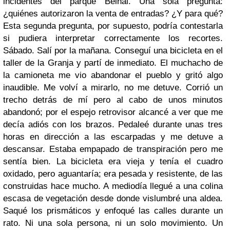
incidentes del parque Beihai. Una sola pregunta:
¿quiénes autorizaron la venta de entradas? ¿Y para qué?
Esta segunda pregunta, por supuesto, podría contestarla
si pudiera interpretar correctamente los recortes.
Sábado. Salí por la mañana. Conseguí una bicicleta en el
taller de la Granja y partí de inmediato. El muchacho de
la camioneta me vio abandonar el pueblo y gritó algo
inaudible. Me volví a mirarlo, no me detuve. Corrió un
trecho detrás de mí pero al cabo de unos minutos
abandonó; por el espejo retrovisor alcancé a ver que me
decía adiós con los brazos. Pedaleé durante unas tres
horas en dirección a las escarpadas y me detuve a
descansar. Estaba empapado de transpiración pero me
sentía bien. La bicicleta era vieja y tenía el cuadro
oxidado, pero aguantaría; era pesada y resistente, de las
construidas hace mucho. A mediodía llegué a una colina
escasa de vegetación desde donde vislumbré una aldea.
Saqué los prismáticos y enfoqué las calles durante un
rato. Ni una sola persona, ni un solo movimiento. Un