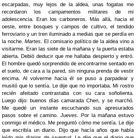
escarpadas, muy lejos de la aldea, unas fogatas me
recordaron los campamentos militares de mi
adolescencia. Eran los carboneros. Más allá, hacia el
oeste, entre bosques y campos de cultivo, el tendido
ferroviario y un tren iluminado a medias que se perdía en
la noche.
Martes
. El comisario político de la aldea vino a
visitarme. Eran las siete de la mañana y la puerta estaba
abierta. Debió deducir que me hallaba despierto y entró.
El hombre quedó sorprendido de encontrarme sentado en
el suelo, de cara a la pared, sin ninguna prenda de vestir
encima. Al volverme hacia él se puso a parpadear y
musitó que lo sentía. Le dije que no importaba. Mi rostro
recién afeitado contrastaba con su cara soñolienta.
Luego dijo: buenos días camarada Chen, y se marchó.
Me quedé un instante escuchando sus apresurados
pasos sobre el camino.
Jueves
. Por la mañana estuvo
conmigo el médico. Me preguntó cómo me sentía. Le dije
que escribía un diario. Dijo que hacía años que había
leído mis diarios de juventud. Le dije que el diario que