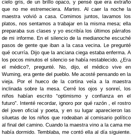
cielo gris, de un brillo opaco, y pensé que era extraño
que no me estremeciera.
Martes
. Al caer la noche la
maestra volvió a casa. Comimos juntos, lavamos los
platos, nos sentamos a trabajar en la misma mesa; ella
preparaba sus clases y yo escribía los últimos párrafos
de mi informe. En el silencio de la medianoche escuché
pasos de gente que iban a la casa vecina. Le pregunté
qué ocurría. Dijo que la anciana ciega estaba enferma. A
los pocos minutos el silencio se había restablecido. ¿Era
el médico?, pregunté. No, dijo, el médico vive en
Wuming, era gente del pueblo. Me acosté pensando en la
vieja. Por el hueco de la cortina veía a la maestra
inclinada sobre la mesa. Cerré los ojos y sonreí, los
niños habían escrito “optimismo y confianza en el
futuro”. Intenté recordar, ignoro por qué razón , el rostro
del joven oficial y poeta, y en su lugar aparecieron las
siluetas de los niños que rodeaban al comisario político
al final del camino. Cuando la maestra vino a la cama me
había dormido. Temblaba, me contó ella al día siguiente.