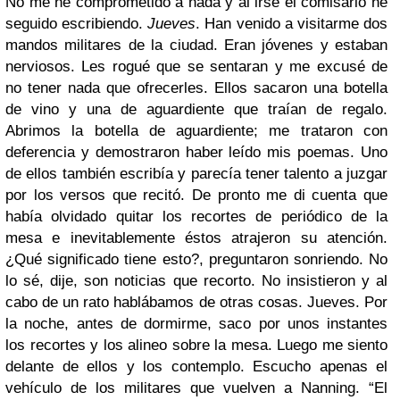
No me he comprometido a nada y al irse el comisario he
seguido escribiendo.
Jueves
. Han venido a visitarme dos
mandos militares de la ciudad. Eran jóvenes y estaban
nerviosos. Les rogué que se sentaran y me excusé de
no tener nada que ofrecerles. Ellos sacaron una botella
de vino y una de aguardiente que traían de regalo.
Abrimos la botella de aguardiente; me trataron con
deferencia y demostraron haber leído mis poemas. Uno
de ellos también escribía y parecía tener talento a juzgar
por los versos que recitó. De pronto me di cuenta que
había olvidado quitar los recortes de periódico de la
mesa e inevitablemente éstos atrajeron su atención.
¿Qué significado tiene esto?, preguntaron sonriendo. No
lo sé, dije, son noticias que recorto. No insistieron y al
cabo de un rato hablábamos de otras cosas. Jueves. Por
la noche, antes de dormirme, saco por unos instantes
los recortes y los alineo sobre la mesa. Luego me siento
delante de ellos y los contemplo. Escucho apenas el
vehículo de los militares que vuelven a Nanning. “El