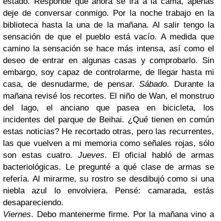
estado. Responde que ahora se irá a la cama, apenas
deje de conversar conmigo. Por la noche trabajo en la
biblioteca hasta la una de la mañana. Al salir tengo la
sensación de que el pueblo está vacío. A medida que
camino la sensación se hace más intensa, así como el
deseo de entrar en algunas casas y comprobarlo. Sin
embargo, soy capaz de controlarme, de llegar hasta mi
casa, de desnudarme, de pensar.
Sábado
. Durante la
mañana revisé los recortes. El niño de Wan, el monstruo
del lago, el anciano que pasea en bicicleta, los
incidentes del parque de Beihai. ¿Qué tienen en común
estas noticias? He recortado otras, pero las recurrentes,
las que vuelven a mi memoria como señales rojas, sólo
son estas cuatro.
Jueves
. El oficial habló de armas
bacteriológicas. Le pregunté a qué clase de armas se
refería. Al mirarme, su rostro se desdibujó como si una
niebla azul lo envolviera. Pensé: camarada, estás
desapareciendo.
Viernes
. Debo mantenerme firme. Por la mañana vino a