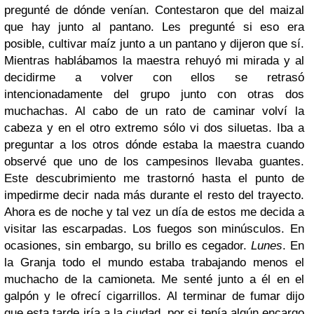
pregunté de dónde venían. Contestaron que del maizal
que hay junto al pantano. Les pregunté si eso era
posible, cultivar maíz junto a un pantano y dijeron que sí.
Mientras hablábamos la maestra rehuyó mi mirada y al
decidirme a volver con ellos se retrasó
intencionadamente del grupo junto con otras dos
muchachas. Al cabo de un rato de caminar volví la
cabeza y en el otro extremo sólo vi dos siluetas. Iba a
preguntar a los otros dónde estaba la maestra cuando
observé que uno de los campesinos llevaba guantes.
Este descubrimiento me trastornó hasta el punto de
impedirme decir nada más durante el resto del trayecto.
Ahora es de noche y tal vez un día de estos me decida a
visitar las escarpadas. Los fuegos son minúsculos. En
ocasiones, sin embargo, su brillo es cegador.
Lunes
. En
la Granja todo el mundo estaba trabajando menos el
muchacho de la camioneta. Me senté junto a él en el
galpón y le ofrecí cigarrillos. Al terminar de fumar dijo
que esta tarde iría a la ciudad, por si tenía algún encargo