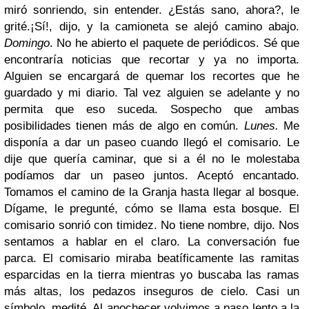
miró sonriendo, sin entender. ¿Estás sano, ahora?, le
grité.¡Sí!, dijo, y la camioneta se alejó camino abajo.
Domingo
. No he abierto el paquete de periódicos. Sé que
encontraría noticias que recortar y ya no importa.
Alguien se encargará de quemar los recortes que he
guardado y mi diario. Tal vez alguien se adelante y no
permita que eso suceda. Sospecho que ambas
posibilidades tienen más de algo en común.
Lunes.
Me
disponía a dar un paseo cuando llegó el comisario. Le
dije que quería caminar, que si a él no le molestaba
podíamos dar un paseo juntos. Aceptó encantado.
Tomamos el camino de la Granja hasta llegar al bosque.
Dígame, le pregunté, cómo se llama esta bosque. El
comisario sonrió con timidez. No tiene nombre, dijo. Nos
sentamos a hablar en el claro. La conversación fue
parca. El comisario miraba beatíficamente las ramitas
esparcidas en la tierra mientras yo buscaba las ramas
más altas, los pedazos inseguros de cielo. Casi un
símbolo, medité. Al anochecer volvimos a paso lento a la