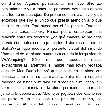
en diluirse. Algunas personas afirman que Shie Zo
habitualmente ve a todas las personas desnudas debido
a la fuerza de sus ojos. De pronto comienza a llover y sé
entonces que soy el único que presta atención a lo que
está ocurriendo. Esto puede ser el fin, pienso. Entonces
la lluvia cesa.
Lunes
. Nunca podré establecer una
relación entre los recortes; ¿de qué manera se prolonga
la extraña criatura del lago con los disturbios del parque
Beihai?¿En qué medida el portento visual del niño de
Wan es el de la misma naturaleza que da la larga vida de
WuYunquing? Sólo sé que suceden cosas
extraordinarias. Mientras el militar más joven recitaba
algo de Mao Dun observé que la vida en la aldea era
idéntica a sí misma. La maestra salía de la escuela
rodeada de niños y miraba en dirección a mi casa, sin
verme. La camioneta de la aldea permanecía aparcada
junto a la cooperativa. Más lejos jugaban dos cachorros
de perro, y un niño, con una pala en la mano, los
observaba. El color del cielo nuevamente era gris y por