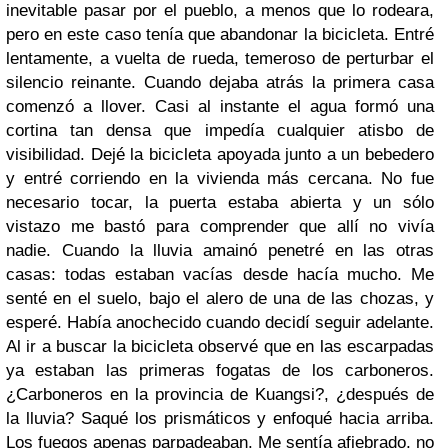
inevitable pasar por el pueblo, a menos que lo rodeara,
pero en este caso tenía que abandonar la bicicleta. Entré
lentamente, a vuelta de rueda, temeroso de perturbar el
silencio reinante. Cuando dejaba atrás la primera casa
comenzó a llover. Casi al instante el agua formó una
cortina tan densa que impedía cualquier atisbo de
visibilidad. Dejé la bicicleta apoyada junto a un bebedero
y entré corriendo en la vivienda más cercana. No fue
necesario tocar, la puerta estaba abierta y un sólo
vistazo me bastó para comprender que allí no vivía
nadie. Cuando la lluvia amainó penetré en las otras
casas: todas estaban vacías desde hacía mucho. Me
senté en el suelo, bajo el alero de una de las chozas, y
esperé. Había anochecido cuando decidí seguir adelante.
Al ir a buscar la bicicleta observé que en las escarpadas
ya estaban las primeras fogatas de los carboneros.
¿Carboneros en la provincia de Kuangsi?, ¿después de
la lluvia? Saqué los prismáticos y enfoqué hacia arriba.
Los fuegos apenas parpadeaban. Me sentía afiebrado, no