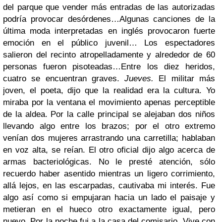
del parque que vender más entradas de las autorizadas
podría provocar desórdenes…Algunas canciones de la
última moda interpretadas en inglés provocaron fuerte
emoción en el público juvenil… Los espectadores
salieron del recinto atropelladamente y alrededor de 60
personas fueron pisoteadas…Entre los diez heridos,
cuatro se encuentran graves.
Jueves.
El militar más
joven, el poeta, dijo que la realidad era la cultura. Yo
miraba por la ventana el movimiento apenas perceptible
de la aldea. Por la calle principal se alejaban dos niños
llevando algo entre los brazos; por el otro extremo
venían dos mujeres arrastrando una carretilla; hablaban
en voz alta, se reían. El otro oficial dijo algo acerca de
armas bacteriológicas. No le presté atención, sólo
recuerdo haber asentido mientras un ligero corrimiento,
allá lejos, en las escarpadas, cautivaba mi interés. Fue
algo así como si empujaran hacia un lado el paisaje y
metieran en el hueco otro exactamente igual, pero
nuevo. Por la noche fui a la casa del comisario. Vive con