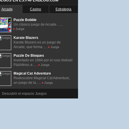
UEGOS EN ES.PAPERBLOG.COM
Arcade
Casino
Estrategia
Puzzle Bobble
Un clásico juego de Arcade. ......
Juega
Karate Blazers
Karate Blazers es un juego de
Arcade, que forma......
Juega
Puzzle De Bloques
Inventado en 1984 por el ruso Alekséi
Pázhitnov, e......
Juega
Magical Cat Adventure
Redescubre Magical Cat Adventure,
un juego de la......
Juega
Descubrir el espacio Juegos