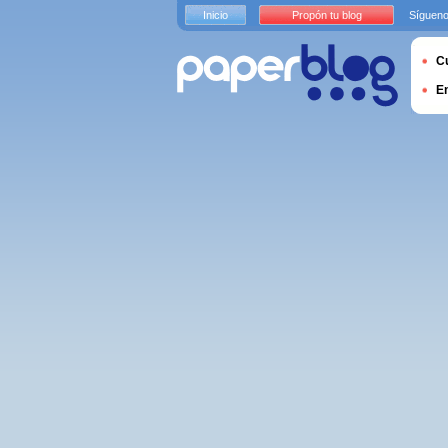
Inicio
Propón tu blog
Sígueno
Cu
E