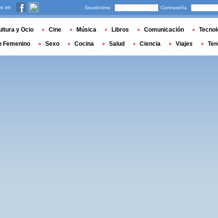
s en
Seudónimo
Contraseña
ltura y Ocio
Cine
Música
Libros
Comunicación
Tecnol
n Femenino
Sexo
Cocina
Salud
Ciencia
Viajes
Ten