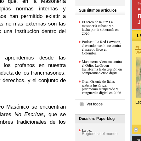
do que, en la Masonería
Ba
opias normas internas y
E
Sus últimos artículos
R
os han permitido existir a
El cerco de la luz: La
J
las normas externas son las
masonería cubana y su
lucha por la soberanía en
una institución dentro del
2026
L
Podcast: La Red Loweton,
el escudo masónico contra
EL
el narcotráfico en
DÍ
Colombia
s aprendemos desde las
Masonería Alemana contra
e los profanos en nuestra
el Odio: La Orden
transforma la discreción en
ducta de los francmasones,
compromiso ético digital
 derechos, y el conjunto de
Gran Oriente de Italia:
justicia histórica,
patrimonio recuperado y
vanguardia digital en 2026
Est
Ver todos
ivo Masónico se encuentran
ulares
No Escritas
, que se
Dossiers Paperblog
bres tradicionales de los
La paz
Regiones del mundo