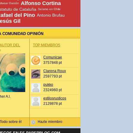
Alfonso Cortina
ltasar Garzón
statuto de Cataluña
Seísmo en Chile
afael del Pino
Antonio Brufau
esús Gil
A COMUNIDAD OPINIÓN
 AUTOR DEL
TOP MIEMBROS
A
Comunicae
3757848 pt
Clarena Roux
2597793 pt
pukko
2324960 pt
her A.l.
estilosrusticos
2129878 pt
Todo sobre él
Hazte miembro