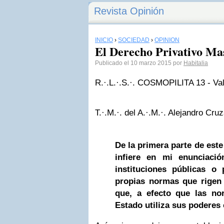
Revista Opinión
INICIO
›
SOCIEDAD
›
OPINIÓN
El Derecho Privativo Mas
Publicado el 10 marzo 2015 por
Habitalia
R.·.L.·.S.·. COSMOPILITA 13 - Vall
T.·.M.·. del A.·.M.·. Alejandro Cr
De la primera parte de este
infiere en mi enunciaci
instituciones públicas o 
propias normas que rigen
que, a efecto que las no
Estado utiliza sus poderes 