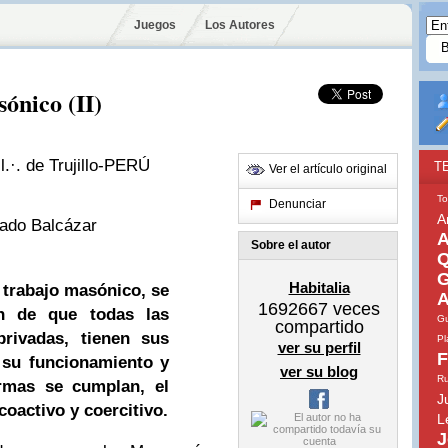
Juegos
Los Autores
ónico (II)
.·. de Trujillo-PERÚ
T
Ver el artículo original
To
Denunciar
A
uzado Balcázar
A
Sobre el autor
Q
G
Habitalia
 trabajo masónico, se
A
1692667
veces
ón de que todas las
Gu
compartido
privadas, tienen sus
Pl
ver su perfil
F
 su funcionamiento y
ver su blog
Ru
rmas se cumplan, el
J
coactivo y coercitivo.
L
J