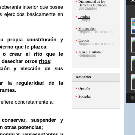
J
Día mundial de los
Derechos Humanos
soberanía interior que posee
Solidaridad
os ejercidos básicamente en
Londres
Europa
Montevideo
Regiones del mundo
u propia constitución y
Escocia
Regiones del mundo
ierno que le plazca;
Juan el Bautista
 o crear el rito que le
Religiosos
 o desechar otros
ritos
;
cción y elección de sus
Revistas
r la regularidad de la
Opinión
rantes.
Sociedad
 refiere concretamente a:
 conservar, suspender y
n otras potencias;
 nombrar representantes y