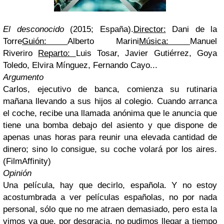
El desconocido
(2015; España).
Director:
Dani de la
Torre
Guión:
Alberto Marini
Música:
Manuel
Riveriro
Reparto:
Luis Tosar, Javier Gutiérrez, Goya
Toledo, Elvira Mínguez, Fernando Cayo...
Argumento
Carlos, ejecutivo de banca, comienza su rutinaria
mañana llevando a sus hijos al colegio. Cuando arranca
el coche, recibe una llamada anónima que le anuncia que
tiene una bomba debajo del asiento y que dispone de
apenas unas horas para reunir una elevada cantidad de
dinero; sino lo consigue, su coche volará por los aires.
(FilmAffinity)
Opinión
Una película, hay que decirlo, española. Y no estoy
acostumbrada a ver películas españolas, no por nada
personal, sólo que no me atraen demasiado, pero esta la
vimos ya que, por desgracia, no pudimos llegar a tiempo