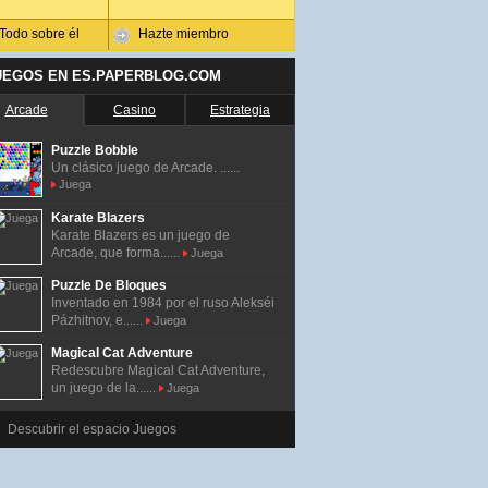
Todo sobre él
Hazte miembro
UEGOS EN ES.PAPERBLOG.COM
Arcade
Casino
Estrategia
Puzzle Bobble
Un clásico juego de Arcade. ......
Juega
Karate Blazers
Karate Blazers es un juego de
Arcade, que forma......
Juega
Puzzle De Bloques
Inventado en 1984 por el ruso Alekséi
Pázhitnov, e......
Juega
Magical Cat Adventure
Redescubre Magical Cat Adventure,
un juego de la......
Juega
Descubrir el espacio Juegos