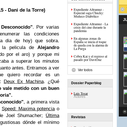
Expediente Altramuz -
5 - Dani de la Torre)
Especial saga Chucky:
Muñeco Diabólico
J
Expediente Altramuz - La
 Desconocido"
. Por varias
crisis del cine durante la
pandemia
numerar las condiciones
En algunas zonas de
a dia de hoy) que sobra.
España se inicia el toque
de queda con la alarma de
 la pelicula de
Alejandro
La Purga
o por el aro) y porque mi
Cobra Kai y el regreso al
pasado por DaviOne
zaba a superar los minutos
uanto antes. Entramos a ver
Ver todos
ue quiero recordar es un
:
Deux Ex Machina
. ¿Qué
Dossier Paperblog
o vale metido con un buen
Luis Tosar
oria".
Actores
sconocido"
, a primera vista
o
Speed: Maxima potencia
o
 de Joel Shumacher;
Última
Revistas
angustiosas dónde el mínimo