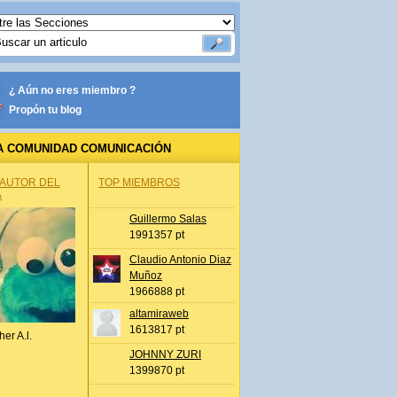
¿ Aún no eres miembro ?
Propón tu blog
A COMUNIDAD COMUNICACIÓN
 AUTOR DEL
TOP MIEMBROS
A
Guillermo Salas
1991357 pt
Claudio Antonio Diaz
Muñoz
1966888 pt
altamiraweb
1613817 pt
her A.l.
JOHNNY ZURI
1399870 pt