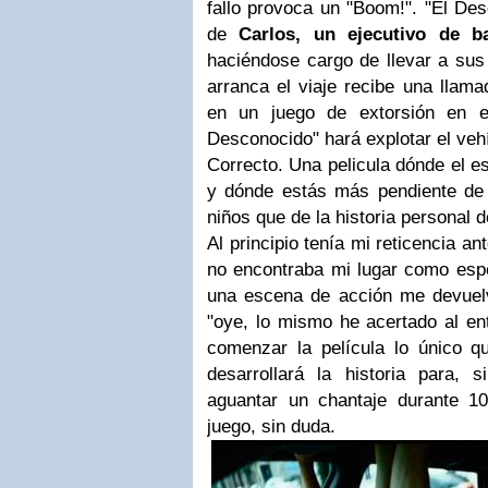
fallo provoca un "Boom!".
"El Des
de
Carlos, un ejecutivo de b
haciéndose cargo de llevar a sus 
arranca el viaje recibe una llama
en un juego de extorsión en e
Desconocido" hará explotar el vehí
Correcto. Una pelicula dónde el e
y dónde estás más pendiente de
niños que de la historia personal d
Al principio tenía mi reticencia ant
no encontraba mi lugar como espe
una escena de acción me devuelv
"oye, lo mismo he acertado al ent
comenzar la película lo único 
desarrollará la historia para, 
aguantar un chantaje durante 1
juego, sin duda.