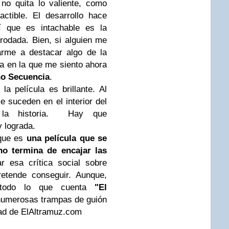
no quita lo valiente, como
actible. El desarrollo hace
í que es intachable es la
rodada. Bien, si alguien me
arme a destacar algo de la
lla en la que me siento ahora
no Secuencia
.
a película es brillante. Al
e suceden en el interior del
e la historia. Hay que
y lograda.
 que es
una película que se
no termina de encajar las
r esa crítica social sobre
etende conseguir. Aunque,
r todo lo que cuenta
"El
numerosas trampas de guión
ad de ElAltramuz.com