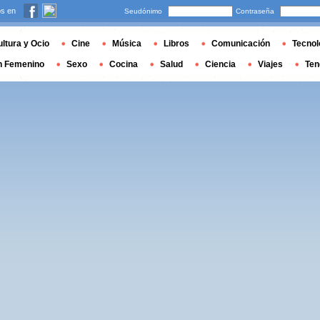
s en
Seudónimo
Contraseña
ltura y Ocio
Cine
Música
Libros
Comunicación
Tecnol
n Femenino
Sexo
Cocina
Salud
Ciencia
Viajes
Ten