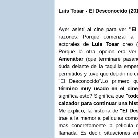
Luis Tosar
- El Desconocido (201
Ayer asistí al cine para ver
"El
razones. Porque comenzar a e
actorales de
Luis Tosar
creo (
Porque la otra opcion era ver
Amenábar
(que terminaré pasand
duda delante de la taquilla empe
permitidos y tuve que decidirme c
"El Desconocido".
Lo primero q
término muy usado en el cine
significa esto? Significa que
"tod
calzador para continuar una hist
Me explico, la historia de
"El De
trae a la memoria películas com
mas concretamente la pelicula
llamada
. Es decir, situaciones 