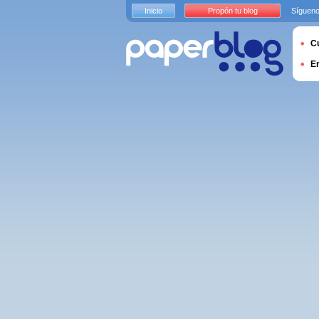
Inicio
Propón tu blog
Sígueno
Cu
E