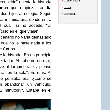
Comunicación
conocido" cuenta la historia
Series
anca
que empieza su día
dos hijos al colegio. Según
Televisión
da intimidatoria dónde entra
l cuál, si no accede, "El
culo en el que viajan.
scenario no varia demasiado
 que no le pase nada a los
e Carlos.
e la historia. En un principio
ctador. Al cabo de un rato,
e al largometraje y pienso
rar en la sala". Es más. Al
que pensaba era "¿cómo se
sin abandonar un vehículo,
02 minutos?". Estaba en el