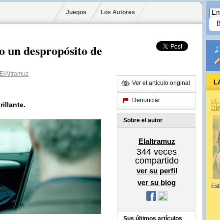
Juegos
Los Autores
o un despropósito de
lAltramuz
L
Ver el artículo original
Denunciar
EL
illante.
DÍ
Sobre el autor
Elaltramuz
344
veces
compartido
ver su perfil
ver su blog
Est
Sus últimos artículos