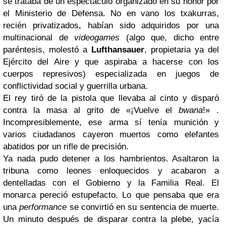
se trataba de un espectáculo organizado en su honor por
el Ministerio de Defensa. No en vano los txakurras,
recién privatizados, habían sido adquiridos por una
multinacional de
videogames
(algo que, dicho entre
paréntesis, molestó a
Lufthansauer
, propietaria ya del
Ejército del Aire y que aspiraba a hacerse con los
cuerpos represivos) especializada en juegos de
conflictividad social y guerrilla urbana.
El rey tiró de la pistola que llevaba al cinto y disparó
contra la masa al grito de «¡Vuelve el
bwana
!» .
Incompresiblemente, ese arma sí tenía munición y
varios ciudadanos cayeron muertos como elefantes
abatidos por un rifle de precisión.
Ya nada pudo detener a los hambrientos. Asaltaron la
tribuna como leones enloquecidos y acabaron a
dentelladas con el Gobierno y la Familia Real. El
monarca pereció estupefacto. Lo que pensaba que era
una
performance
se convirtió en su sentencia de muerte.
Un minuto después de disparar contra la plebe, yacía